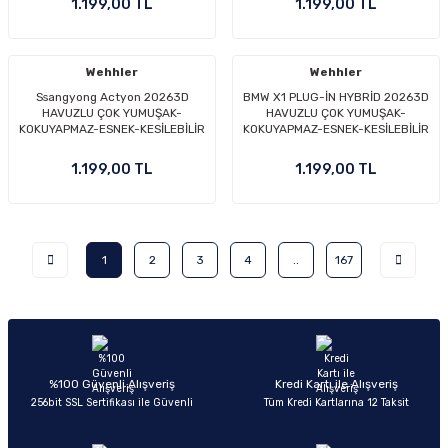
1.199,00 TL
1.199,00 TL
Wehhler
Wehhler
Ssangyong Actyon 20263D
BMW X1 PLUG-İN HYBRİD 20263D
HAVUZLU ÇOK YUMUŞAK-
HAVUZLU ÇOK YUMUŞAK-
KOKUYAPMAZ-ESNEK-KESİLEBİLİR
KOKUYAPMAZ-ESNEK-KESİLEBİLİR
OTO PASPAS
OTO PASPAS
1.199,00 TL
1.199,00 TL
1
2
3
4
..
167
%100 Güvenli Alışveriş
Kredi Kartı ile Alışveriş
256bit SSL Sertifikası ile Güvenli
Tüm Kredi Kartlarına 12 Taksit