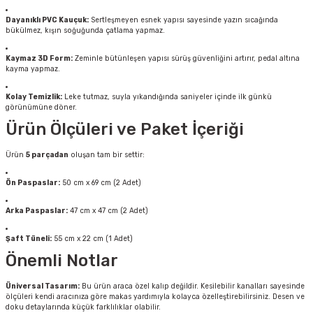
Dayanıklı PVC Kauçuk:
Sertleşmeyen esnek yapısı sayesinde yazın sıcağında
bükülmez, kışın soğuğunda çatlama yapmaz.
Kaymaz 3D Form:
Zeminle bütünleşen yapısı sürüş güvenliğini artırır, pedal altına
kayma yapmaz.
Kolay Temizlik:
Leke tutmaz, suyla yıkandığında saniyeler içinde ilk günkü
görünümüne döner.
Ürün Ölçüleri ve Paket İçeriği
Ürün
5 parçadan
oluşan tam bir settir:
Ön Paspaslar:
50 cm x 69 cm (2 Adet)
Arka Paspaslar:
47 cm x 47 cm (2 Adet)
Şaft Tüneli:
55 cm x 22 cm (1 Adet)
Önemli Notlar
Üniversal Tasarım:
Bu ürün araca özel kalıp değildir. Kesilebilir kanalları sayesinde
ölçüleri kendi aracınıza göre makas yardımıyla kolayca özelleştirebilirsiniz. Desen ve
doku detaylarında küçük farklılıklar olabilir.