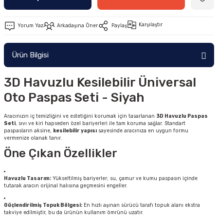
Karşılaştır
Yorum Yaz
Arkadaşına Öner
Paylaş
Ürün Bilgisi
3D Havuzlu Kesilebilir Üniversal
Oto Paspas Seti - Siyah
Aracınızın iç temizliğini ve estetiğini korumak için tasarlanan
3D Havuzlu Paspas
Seti
, sıvı ve kiri hapseden özel bariyerleri ile tam koruma sağlar. Standart
paspasların aksine,
kesilebilir yapısı
sayesinde aracınıza en uygun formu
vermenize olanak tanır.
Öne Çıkan Özellikler
Havuzlu Tasarım:
Yükseltilmiş bariyerler; su, çamur ve kumu paspasın içinde
tutarak aracın orijinal halısına geçmesini engeller.
Güçlendirilmiş Topuk Bölgesi:
En hızlı aşınan sürücü tarafı topuk alanı ekstra
takviye edilmiştir, bu da ürünün kullanım ömrünü uzatır.