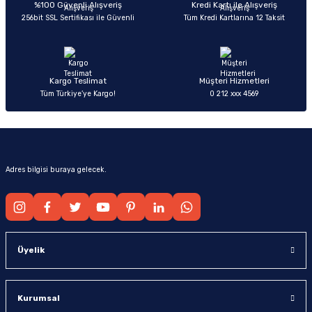
Ürün bilgilerinde hatalar bulunuyor.
%100 Güvenli Alışveriş
Kredi Kartı ile Alışveriş
256bit SSL Sertifikası ile Güvenli
Tüm Kredi Kartlarına 12 Taksit
Ürün fiyatı diğer sitelerden daha pahalı.
Bu ürüne benzer farklı alternatifler olmalı.
Kargo Teslimat
Müşteri Hizmetleri
Tüm Türkiye’ye Kargo!
0 212 xxx 4569
Gönder
Adres bilgisi buraya gelecek.
Üyelik
Kurumsal