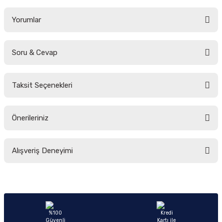
Yorumlar
Soru & Cevap
Bu ürüne ilk yorumu siz yapın!
Taksit Seçenekleri
Yorum Yaz
Ürün hakkında henüz soru sorulmamış.
Önerileriniz
Soru Sor
Bu ürünün fiyat bilgisi, resim, ürün açıklamalarında ve diğer konularda
Alışveriş Deneyimi
yetersiz gördüğünüz noktaları öneri formunu kullanarak tarafımıza
iletebilirsiniz.
Görüş ve önerileriniz için teşekkür ederiz.
Sitemize ilk yorumu siz yapın!
Ürün resmi kalitesiz, bozuk veya görüntülenemiyor.
Ürün açıklamasında eksik bilgiler bulunuyor.
Deneyimini Paylaş