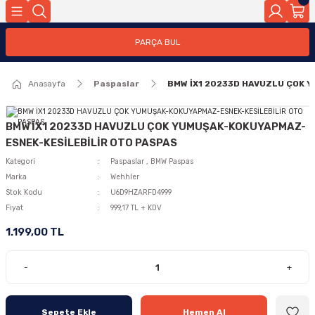
PARÇA BUL
Anasayfa
Paspaslar
BMW İX1 20233D HAVUZLU ÇOK 
BMW İX1 20233D HAVUZLU ÇOK YUMUŞAK-KOKUYAPMAZ-
ESNEK-KESİLEBİLİR OTO PASPAS
Kategori
Paspaslar
,
BMW Paspas
Marka
Wehhler
Stok Kodu
U6D9HZARFD4999
Fiyat
999,17 TL + KDV
1.199,00 TL
-
+
Sepete Ekle
Hemen Al