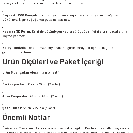
takviye edilmiştir, bu da ürünün kullanım ömrünü uzatır.
Dayanıklı PVC Kauçuk:
Sertleşmeyen esnek yapısı sayesinde yazın sıcağında
bükülmez, kışın soğuğunda çatlama yapmaz.
Kaymaz 3D Form:
Zeminle bütünleşen yapısı sürüş güvenliğini artırır, pedal altına
kayma yapmaz.
Kolay Temizlik:
Leke tutmaz, suyla yıkandığında saniyeler içinde ilk günkü
görünümüne döner.
Ürün Ölçüleri ve Paket İçeriği
Ürün
5 parçadan
oluşan tam bir settir:
Ön Paspaslar:
50 cm x 69 cm (2 Adet)
Arka Paspaslar:
47 cm x 47 cm (2 Adet)
Şaft Tüneli:
55 cm x 22 cm (1 Adet)
Önemli Notlar
Üniversal Tasarım:
Bu ürün araca özel kalıp değildir. Kesilebilir kanalları sayesinde
ölçüleri kendi aracınıza göre makas yardımıyla kolayca özelleştirebilirsiniz. Desen ve