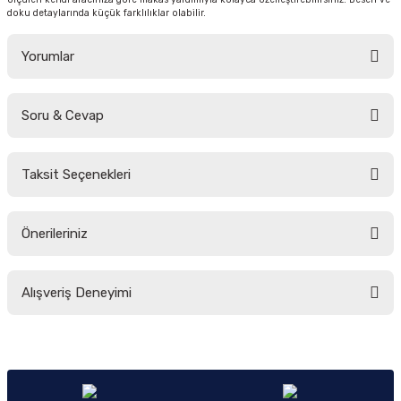
doku detaylarında küçük farklılıklar olabilir.
Yorumlar
Soru & Cevap
Bu ürüne ilk yorumu siz yapın!
Taksit Seçenekleri
Yorum Yaz
Ürün hakkında henüz soru sorulmamış.
Önerileriniz
Soru Sor
Bu ürünün fiyat bilgisi, resim, ürün açıklamalarında ve diğer konularda
Alışveriş Deneyimi
yetersiz gördüğünüz noktaları öneri formunu kullanarak tarafımıza
iletebilirsiniz.
Görüş ve önerileriniz için teşekkür ederiz.
Sitemize ilk yorumu siz yapın!
Ürün resmi kalitesiz, bozuk veya görüntülenemiyor.
Ürün açıklamasında eksik bilgiler bulunuyor.