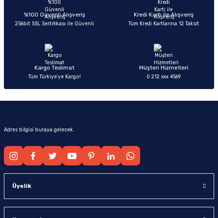
Deneyimini Paylaş
Ürün bilgilerinde hatalar bulunuyor.
%100 Güvenli Alışveriş
Kredi Kartı ile Alışveriş
256bit SSL Sertifikası ile Güvenli
Tüm Kredi Kartlarına 12 Taksit
Ürün fiyatı diğer sitelerden daha pahalı.
Bu ürüne benzer farklı alternatifler olmalı.
Kargo Teslimat
Müşteri Hizmetleri
Tüm Türkiye’ye Kargo!
0 212 xxx 4569
Gönder
Adres bilgisi buraya gelecek.
Üyelik