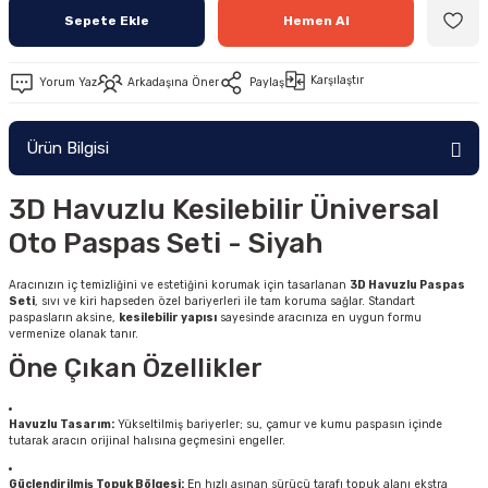
Sepete Ekle
Hemen Al
Karşılaştır
Yorum Yaz
Arkadaşına Öner
Paylaş
Ürün Bilgisi
3D Havuzlu Kesilebilir Üniversal
Oto Paspas Seti - Siyah
Aracınızın iç temizliğini ve estetiğini korumak için tasarlanan
3D Havuzlu Paspas
Seti
, sıvı ve kiri hapseden özel bariyerleri ile tam koruma sağlar. Standart
paspasların aksine,
kesilebilir yapısı
sayesinde aracınıza en uygun formu
vermenize olanak tanır.
Öne Çıkan Özellikler
Havuzlu Tasarım:
Yükseltilmiş bariyerler; su, çamur ve kumu paspasın içinde
tutarak aracın orijinal halısına geçmesini engeller.
Güçlendirilmiş Topuk Bölgesi:
En hızlı aşınan sürücü tarafı topuk alanı ekstra