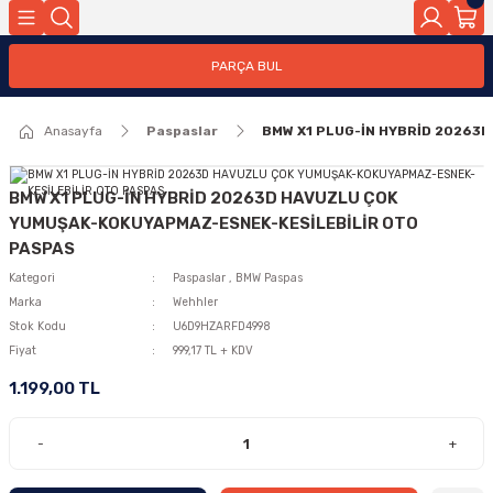
PARÇA BUL
Anasayfa
Paspaslar
BMW X1 PLUG-İN HYBRİD 20263
BMW X1 PLUG-İN HYBRİD 20263D HAVUZLU ÇOK
YUMUŞAK-KOKUYAPMAZ-ESNEK-KESİLEBİLİR OTO
PASPAS
Kategori
Paspaslar
,
BMW Paspas
Marka
Wehhler
Stok Kodu
U6D9HZARFD4998
Fiyat
999,17 TL + KDV
1.199,00 TL
-
+