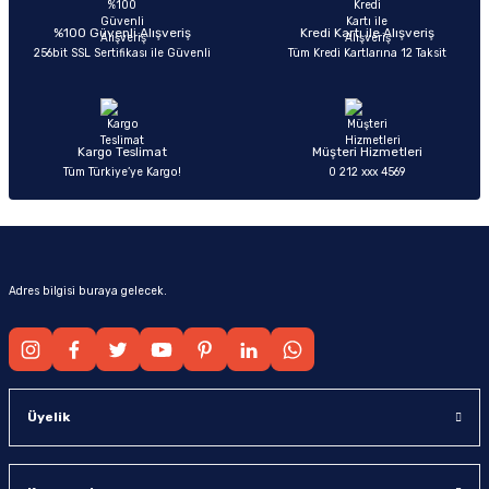
Deneyimini Paylaş
Ürün bilgilerinde hatalar bulunuyor.
%100 Güvenli Alışveriş
Kredi Kartı ile Alışveriş
256bit SSL Sertifikası ile Güvenli
Tüm Kredi Kartlarına 12 Taksit
Ürün fiyatı diğer sitelerden daha pahalı.
Bu ürüne benzer farklı alternatifler olmalı.
Kargo Teslimat
Müşteri Hizmetleri
Tüm Türkiye’ye Kargo!
0 212 xxx 4569
Gönder
Adres bilgisi buraya gelecek.
Üyelik