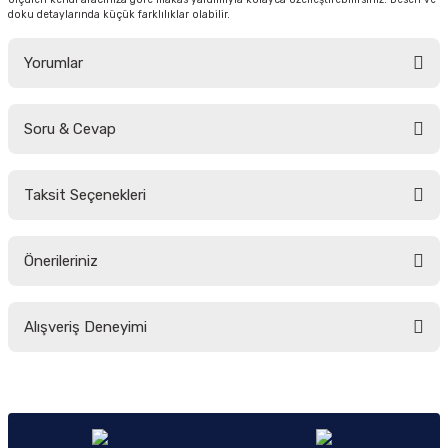
doku detaylarında küçük farklılıklar olabilir.
Yorumlar
Soru & Cevap
Bu ürüne ilk yorumu siz yapın!
Taksit Seçenekleri
Yorum Yaz
Ürün hakkında henüz soru sorulmamış.
Önerileriniz
Soru Sor
Bu ürünün fiyat bilgisi, resim, ürün açıklamalarında ve diğer konularda
Alışveriş Deneyimi
yetersiz gördüğünüz noktaları öneri formunu kullanarak tarafımıza
iletebilirsiniz.
Görüş ve önerileriniz için teşekkür ederiz.
Sitemize ilk yorumu siz yapın!
Ürün resmi kalitesiz, bozuk veya görüntülenemiyor.
Ürün açıklamasında eksik bilgiler bulunuyor.