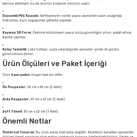
takviye edilmiştir, bu da ürünün kullanım ömrünü uzatır.
Dayanıklı PVC Kauçuk:
Sertleşmeyen esnek yapısı sayesinde yazın sıcağında
bükülmez, kışın soğuğunda çatlama yapmaz.
Kaymaz 3D Form:
Zeminle bütünleşen yapısı sürüş güvenliğini artırır, pedal altına
kayma yapmaz.
Kolay Temizlik:
Leke tutmaz, suyla yıkandığında saniyeler içinde ilk günkü
görünümüne döner.
Ürün Ölçüleri ve Paket İçeriği
Ürün
5 parçadan
oluşan tam bir settir:
Ön Paspaslar:
50 cm x 69 cm (2 Adet)
Arka Paspaslar:
47 cm x 47 cm (2 Adet)
Şaft Tüneli:
55 cm x 22 cm (1 Adet)
Önemli Notlar
Üniversal Tasarım:
Bu ürün araca özel kalıp değildir. Kesilebilir kanalları sayesinde
ölçüleri kendi aracınıza göre makas yardımıyla kolayca özelleştirebilirsiniz. Desen ve