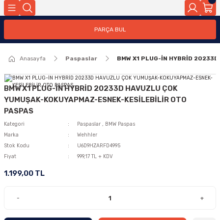
PARÇA BUL
Anasayfa
Paspaslar
BMW X1 PLUG-İN HYBRİD 20233
BMW X1 PLUG-İN HYBRİD 20233D HAVUZLU ÇOK
YUMUŞAK-KOKUYAPMAZ-ESNEK-KESİLEBİLİR OTO
PASPAS
Kategori
Paspaslar
,
BMW Paspas
Marka
Wehhler
Stok Kodu
U6D9HZARFD4995
Fiyat
999,17 TL + KDV
1.199,00 TL
-
+