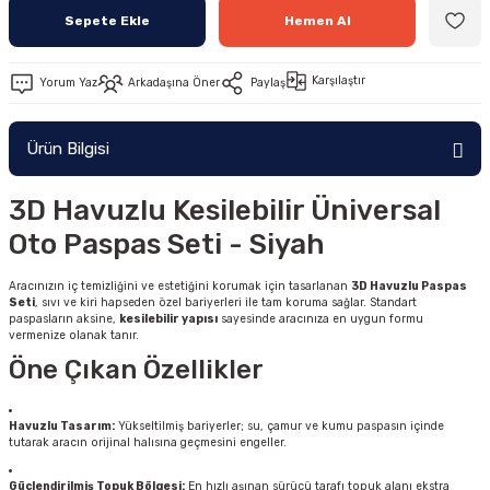
Sepete Ekle
Hemen Al
Karşılaştır
Yorum Yaz
Arkadaşına Öner
Paylaş
Ürün Bilgisi
3D Havuzlu Kesilebilir Üniversal
Oto Paspas Seti - Siyah
Aracınızın iç temizliğini ve estetiğini korumak için tasarlanan
3D Havuzlu Paspas
Seti
, sıvı ve kiri hapseden özel bariyerleri ile tam koruma sağlar. Standart
paspasların aksine,
kesilebilir yapısı
sayesinde aracınıza en uygun formu
vermenize olanak tanır.
Öne Çıkan Özellikler
Havuzlu Tasarım:
Yükseltilmiş bariyerler; su, çamur ve kumu paspasın içinde
tutarak aracın orijinal halısına geçmesini engeller.
Güçlendirilmiş Topuk Bölgesi:
En hızlı aşınan sürücü tarafı topuk alanı ekstra