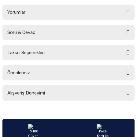
Yorumlar
Soru & Cevap
Bu ürüne ilk yorumu siz yapın!
Taksit Seçenekleri
Yorum Yaz
Ürün hakkında henüz soru sorulmamış.
Önerileriniz
Soru Sor
Bu ürünün fiyat bilgisi, resim, ürün açıklamalarında ve diğer konularda
Alışveriş Deneyimi
yetersiz gördüğünüz noktaları öneri formunu kullanarak tarafımıza
iletebilirsiniz.
Görüş ve önerileriniz için teşekkür ederiz.
Sitemize ilk yorumu siz yapın!
Ürün resmi kalitesiz, bozuk veya görüntülenemiyor.
Ürün açıklamasında eksik bilgiler bulunuyor.
Deneyimini Paylaş