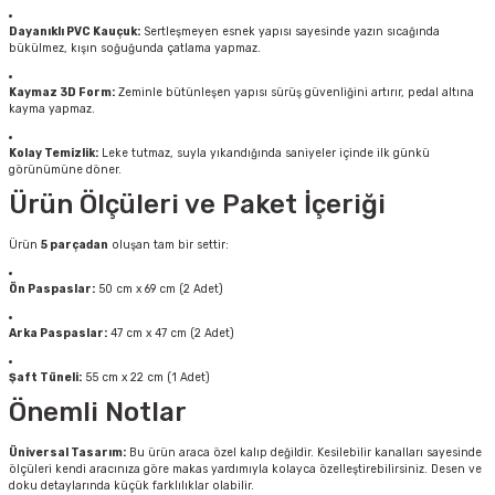
Dayanıklı PVC Kauçuk:
Sertleşmeyen esnek yapısı sayesinde yazın sıcağında
bükülmez, kışın soğuğunda çatlama yapmaz.
Kaymaz 3D Form:
Zeminle bütünleşen yapısı sürüş güvenliğini artırır, pedal altına
kayma yapmaz.
Kolay Temizlik:
Leke tutmaz, suyla yıkandığında saniyeler içinde ilk günkü
görünümüne döner.
Ürün Ölçüleri ve Paket İçeriği
Ürün
5 parçadan
oluşan tam bir settir:
Ön Paspaslar:
50 cm x 69 cm (2 Adet)
Arka Paspaslar:
47 cm x 47 cm (2 Adet)
Şaft Tüneli:
55 cm x 22 cm (1 Adet)
Önemli Notlar
Üniversal Tasarım:
Bu ürün araca özel kalıp değildir. Kesilebilir kanalları sayesinde
ölçüleri kendi aracınıza göre makas yardımıyla kolayca özelleştirebilirsiniz. Desen ve
doku detaylarında küçük farklılıklar olabilir.