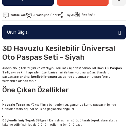
Karşılaştır
Yorum Yaz
Arkadaşına Öner
Paylaş
Ürün Bilgisi
3D Havuzlu Kesilebilir Üniversal
Oto Paspas Seti - Siyah
Aracınızın iç temizliğini ve estetiğini korumak için tasarlanan
3D Havuzlu Paspas
Seti
, sıvı ve kiri hapseden özel bariyerleri ile tam koruma sağlar. Standart
paspasların aksine,
kesilebilir yapısı
sayesinde aracınıza en uygun formu
vermenize olanak tanır.
Öne Çıkan Özellikler
Havuzlu Tasarım:
Yükseltilmiş bariyerler; su, çamur ve kumu paspasın içinde
tutarak aracın orijinal halısına geçmesini engeller.
Güçlendirilmiş Topuk Bölgesi:
En hızlı aşınan sürücü tarafı topuk alanı ekstra
takviye edilmiştir, bu da ürünün kullanım ömrünü uzatır.