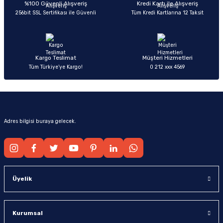
Ürün bilgilerinde hatalar bulunuyor.
%100 Güvenli Alışveriş
Kredi Kartı ile Alışveriş
256bit SSL Sertifikası ile Güvenli
Tüm Kredi Kartlarına 12 Taksit
Ürün fiyatı diğer sitelerden daha pahalı.
Bu ürüne benzer farklı alternatifler olmalı.
Kargo Teslimat
Müşteri Hizmetleri
Tüm Türkiye’ye Kargo!
0 212 xxx 4569
Gönder
Adres bilgisi buraya gelecek.
Üyelik
Kurumsal