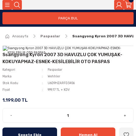
PARÇA BUL
Anasayfa
Paspaslar
Ssangyong Kyron 2007 3D HAV
Ssangyong Kyron 2007 3D HAVUZLU ÇOK YUMUŞAK-
KOKUYAPMAZ-ESNEK-KESİLEBİLİR OTO PASPAS
Kategori
Paspaslar
Marka
Wehhler
Stok Kodu
U6D9HZARFD3456
Fiyat
999,17 TL + KDV
1.199,00 TL
-
+
Sepete Ekle
Hemen Al