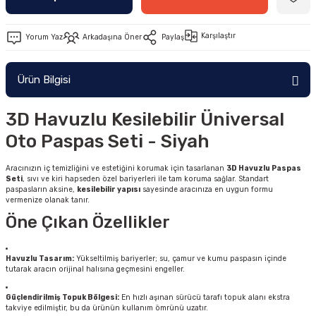
Karşılaştır
Yorum Yaz
Arkadaşına Öner
Paylaş
Ürün Bilgisi
3D Havuzlu Kesilebilir Üniversal
Oto Paspas Seti - Siyah
Aracınızın iç temizliğini ve estetiğini korumak için tasarlanan
3D Havuzlu Paspas
Seti
, sıvı ve kiri hapseden özel bariyerleri ile tam koruma sağlar. Standart
paspasların aksine,
kesilebilir yapısı
sayesinde aracınıza en uygun formu
vermenize olanak tanır.
Öne Çıkan Özellikler
Havuzlu Tasarım:
Yükseltilmiş bariyerler; su, çamur ve kumu paspasın içinde
tutarak aracın orijinal halısına geçmesini engeller.
Güçlendirilmiş Topuk Bölgesi:
En hızlı aşınan sürücü tarafı topuk alanı ekstra
takviye edilmiştir, bu da ürünün kullanım ömrünü uzatır.