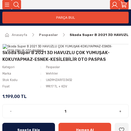
PARÇA BUL
Anasayfa
Paspaslar
Skoda Super B 2021 3D HAVUZ
Skoda Super B 2021 3D HAVUZLU ÇOK YUMUŞAK-
KOKUYAPMAZ-ESNEK-KESİLEBİLİR OTO PASPAS
Kategori
Paspaslar
Marka
Wehhler
Stok Kodu
U6D9HZARFD3432
Fiyat
999,17 TL + KDV
1.199,00 TL
-
+
Sepete Ekle
Hemen Al