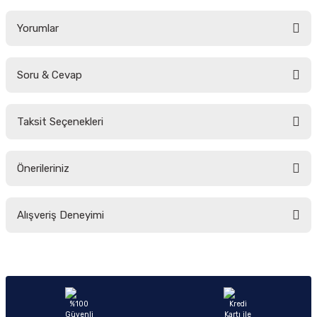
Yorumlar
Soru & Cevap
Bu ürüne ilk yorumu siz yapın!
Taksit Seçenekleri
Yorum Yaz
Ürün hakkında henüz soru sorulmamış.
Önerileriniz
Soru Sor
Bu ürünün fiyat bilgisi, resim, ürün açıklamalarında ve diğer konularda
Alışveriş Deneyimi
yetersiz gördüğünüz noktaları öneri formunu kullanarak tarafımıza
iletebilirsiniz.
Görüş ve önerileriniz için teşekkür ederiz.
Sitemize ilk yorumu siz yapın!
Ürün resmi kalitesiz, bozuk veya görüntülenemiyor.
Ürün açıklamasında eksik bilgiler bulunuyor.
Deneyimini Paylaş