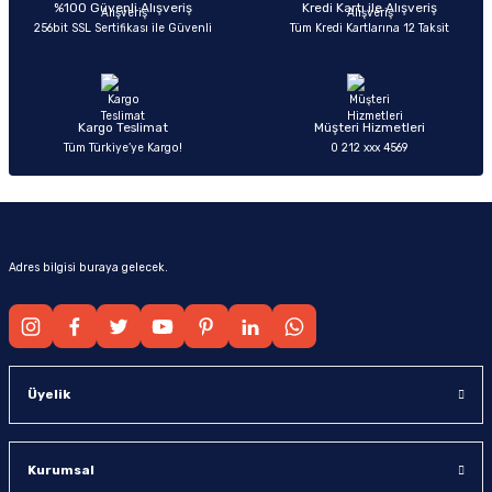
Ürün bilgilerinde hatalar bulunuyor.
%100 Güvenli Alışveriş
Kredi Kartı ile Alışveriş
256bit SSL Sertifikası ile Güvenli
Tüm Kredi Kartlarına 12 Taksit
Ürün fiyatı diğer sitelerden daha pahalı.
Bu ürüne benzer farklı alternatifler olmalı.
Kargo Teslimat
Müşteri Hizmetleri
Tüm Türkiye’ye Kargo!
0 212 xxx 4569
Gönder
Adres bilgisi buraya gelecek.
Üyelik
Kurumsal