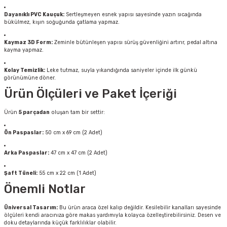
Dayanıklı PVC Kauçuk:
Sertleşmeyen esnek yapısı sayesinde yazın sıcağında
bükülmez, kışın soğuğunda çatlama yapmaz.
Kaymaz 3D Form:
Zeminle bütünleşen yapısı sürüş güvenliğini artırır, pedal altına
kayma yapmaz.
Kolay Temizlik:
Leke tutmaz, suyla yıkandığında saniyeler içinde ilk günkü
görünümüne döner.
Ürün Ölçüleri ve Paket İçeriği
Ürün
5 parçadan
oluşan tam bir settir:
Ön Paspaslar:
50 cm x 69 cm (2 Adet)
Arka Paspaslar:
47 cm x 47 cm (2 Adet)
Şaft Tüneli:
55 cm x 22 cm (1 Adet)
Önemli Notlar
Üniversal Tasarım:
Bu ürün araca özel kalıp değildir. Kesilebilir kanalları sayesinde
ölçüleri kendi aracınıza göre makas yardımıyla kolayca özelleştirebilirsiniz. Desen ve
doku detaylarında küçük farklılıklar olabilir.