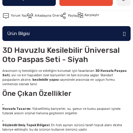
Karşılaştır
Yorum Yaz
Arkadaşına Öner
Paylaş
Ürün Bilgisi
3D Havuzlu Kesilebilir Üniversal
Oto Paspas Seti - Siyah
Aracınızın iç temizliğini ve estetiğini korumak için tasarlanan
3D Havuzlu Paspas
Seti
, sıvı ve kiri hapseden özel bariyerleri ile tam koruma sağlar. Standart
paspasların aksine,
kesilebilir yapısı
sayesinde aracınıza en uygun formu
vermenize olanak tanır.
Öne Çıkan Özellikler
Havuzlu Tasarım:
Yükseltilmiş bariyerler; su, çamur ve kumu paspasın içinde
tutarak aracın orijinal halısına geçmesini engeller.
Güçlendirilmiş Topuk Bölgesi:
En hızlı aşınan sürücü tarafı topuk alanı ekstra
takviye edilmiştir, bu da ürünün kullanım ömrünü uzatır.