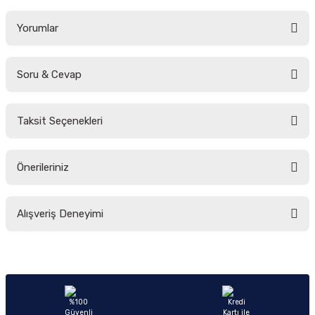
Yorumlar
Soru & Cevap
Bu ürüne ilk yorumu siz yapın!
Taksit Seçenekleri
Yorum Yaz
Ürün hakkında henüz soru sorulmamış.
Önerileriniz
Soru Sor
Bu ürünün fiyat bilgisi, resim, ürün açıklamalarında ve diğer konularda
Alışveriş Deneyimi
yetersiz gördüğünüz noktaları öneri formunu kullanarak tarafımıza
iletebilirsiniz.
Görüş ve önerileriniz için teşekkür ederiz.
Sitemize ilk yorumu siz yapın!
Ürün resmi kalitesiz, bozuk veya görüntülenemiyor.
Ürün açıklamasında eksik bilgiler bulunuyor.
Deneyimini Paylaş