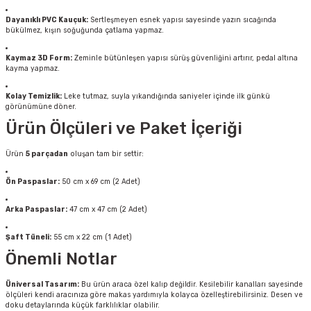
Dayanıklı PVC Kauçuk:
Sertleşmeyen esnek yapısı sayesinde yazın sıcağında
bükülmez, kışın soğuğunda çatlama yapmaz.
Kaymaz 3D Form:
Zeminle bütünleşen yapısı sürüş güvenliğini artırır, pedal altına
kayma yapmaz.
Kolay Temizlik:
Leke tutmaz, suyla yıkandığında saniyeler içinde ilk günkü
görünümüne döner.
Ürün Ölçüleri ve Paket İçeriği
Ürün
5 parçadan
oluşan tam bir settir:
Ön Paspaslar:
50 cm x 69 cm (2 Adet)
Arka Paspaslar:
47 cm x 47 cm (2 Adet)
Şaft Tüneli:
55 cm x 22 cm (1 Adet)
Önemli Notlar
Üniversal Tasarım:
Bu ürün araca özel kalıp değildir. Kesilebilir kanalları sayesinde
ölçüleri kendi aracınıza göre makas yardımıyla kolayca özelleştirebilirsiniz. Desen ve
doku detaylarında küçük farklılıklar olabilir.