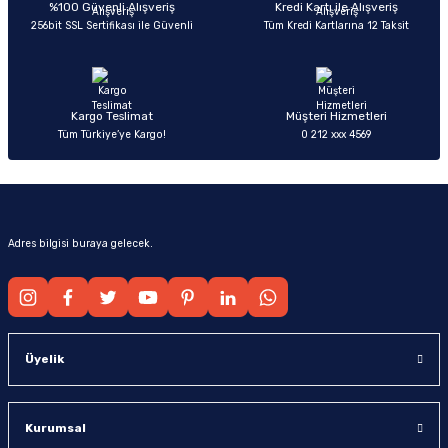
Ürün bilgilerinde hatalar bulunuyor.
%100 Güvenli Alışveriş
Kredi Kartı ile Alışveriş
256bit SSL Sertifikası ile Güvenli
Tüm Kredi Kartlarına 12 Taksit
Ürün fiyatı diğer sitelerden daha pahalı.
Bu ürüne benzer farklı alternatifler olmalı.
Kargo Teslimat
Müşteri Hizmetleri
Tüm Türkiye’ye Kargo!
0 212 xxx 4569
Gönder
Adres bilgisi buraya gelecek.
Üyelik
Kurumsal