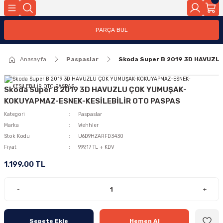
PARÇA BUL
Anasayfa
Paspaslar
Skoda Super B 2019 3D HAVUZ
Skoda Super B 2019 3D HAVUZLU ÇOK YUMUŞAK-
KOKUYAPMAZ-ESNEK-KESİLEBİLİR OTO PASPAS
Kategori
Paspaslar
Marka
Wehhler
Stok Kodu
U6D9HZARFD3430
Fiyat
999,17 TL + KDV
1.199,00 TL
-
+
Sepete Ekle
Hemen Al