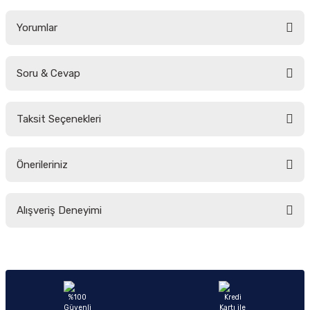
Yorumlar
Soru & Cevap
Bu ürüne ilk yorumu siz yapın!
Taksit Seçenekleri
Yorum Yaz
Ürün hakkında henüz soru sorulmamış.
Önerileriniz
Soru Sor
Bu ürünün fiyat bilgisi, resim, ürün açıklamalarında ve diğer konularda
Alışveriş Deneyimi
yetersiz gördüğünüz noktaları öneri formunu kullanarak tarafımıza
iletebilirsiniz.
Görüş ve önerileriniz için teşekkür ederiz.
Sitemize ilk yorumu siz yapın!
Ürün resmi kalitesiz, bozuk veya görüntülenemiyor.
Ürün açıklamasında eksik bilgiler bulunuyor.
Deneyimini Paylaş