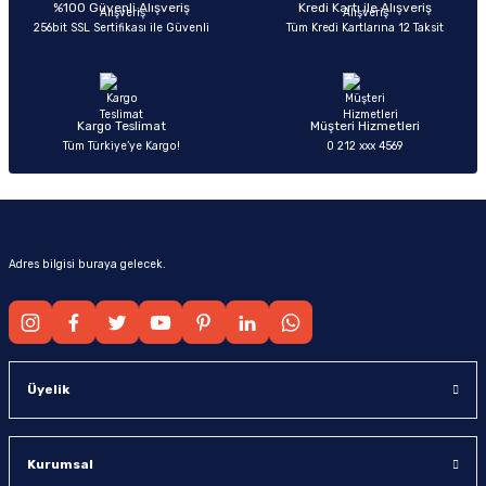
Ürün bilgilerinde hatalar bulunuyor.
%100 Güvenli Alışveriş
Kredi Kartı ile Alışveriş
256bit SSL Sertifikası ile Güvenli
Tüm Kredi Kartlarına 12 Taksit
Ürün fiyatı diğer sitelerden daha pahalı.
Bu ürüne benzer farklı alternatifler olmalı.
Kargo Teslimat
Müşteri Hizmetleri
Tüm Türkiye’ye Kargo!
0 212 xxx 4569
Gönder
Adres bilgisi buraya gelecek.
Üyelik
Kurumsal