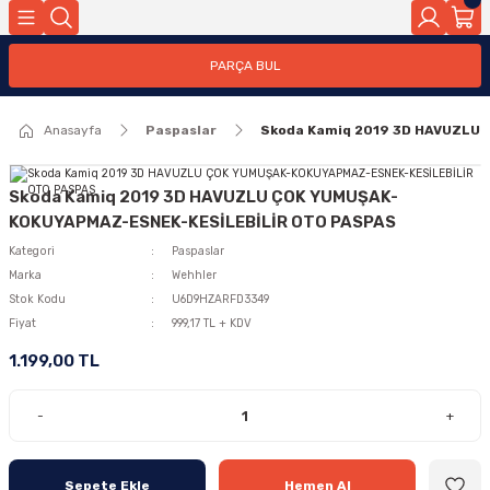
PARÇA BUL
Anasayfa
Paspaslar
Skoda Kamiq 2019 3D HAVUZLU
Skoda Kamiq 2019 3D HAVUZLU ÇOK YUMUŞAK-
KOKUYAPMAZ-ESNEK-KESİLEBİLİR OTO PASPAS
Kategori
Paspaslar
Marka
Wehhler
Stok Kodu
U6D9HZARFD3349
Fiyat
999,17 TL + KDV
1.199,00 TL
-
+
Sepete Ekle
Hemen Al