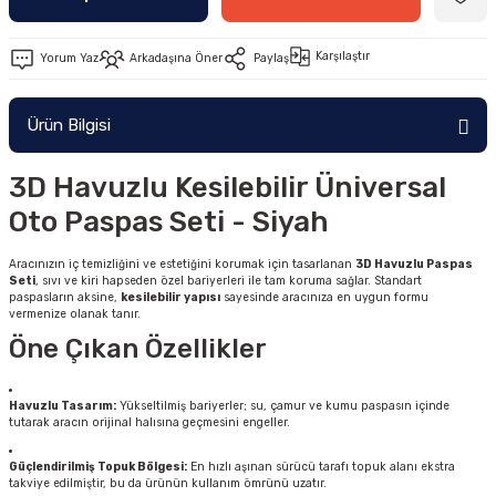
Karşılaştır
Yorum Yaz
Arkadaşına Öner
Paylaş
Ürün Bilgisi
3D Havuzlu Kesilebilir Üniversal
Oto Paspas Seti - Siyah
Aracınızın iç temizliğini ve estetiğini korumak için tasarlanan
3D Havuzlu Paspas
Seti
, sıvı ve kiri hapseden özel bariyerleri ile tam koruma sağlar. Standart
paspasların aksine,
kesilebilir yapısı
sayesinde aracınıza en uygun formu
vermenize olanak tanır.
Öne Çıkan Özellikler
Havuzlu Tasarım:
Yükseltilmiş bariyerler; su, çamur ve kumu paspasın içinde
tutarak aracın orijinal halısına geçmesini engeller.
Güçlendirilmiş Topuk Bölgesi:
En hızlı aşınan sürücü tarafı topuk alanı ekstra
takviye edilmiştir, bu da ürünün kullanım ömrünü uzatır.