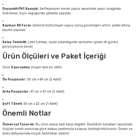
Dayanıklı PVC Kauçuk:
Sertleşmeyen esnek yapısı sayesinde yazın sıcağında
bükülmez, kışın soğuğunda çatlama yapmaz.
Kaymaz 3D Form:
Zeminle bütünleşen yapısı sürüş güvenliğini artırır, pedal altına
kayma yapmaz.
Kolay Temizlik:
Leke tutmaz, suyla yıkandığında saniyeler içinde ilk günkü
görünümüne döner.
Ürün Ölçüleri ve Paket İçeriği
Ürün
5 parçadan
oluşan tam bir settir:
Ön Paspaslar:
50 cm x 69 cm (2 Adet)
Arka Paspaslar:
47 cm x 47 cm (2 Adet)
Şaft Tüneli:
55 cm x 22 cm (1 Adet)
Önemli Notlar
Üniversal Tasarım:
Bu ürün araca özel kalıp değildir. Kesilebilir kanalları sayesinde
ölçüleri kendi aracınıza göre makas yardımıyla kolayca özelleştirebilirsiniz. Desen ve
doku detaylarında küçük farklılıklar olabilir.