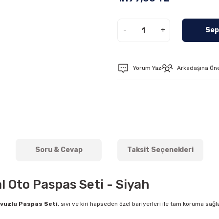
-
+
Sep
Yorum Yaz
Arkadaşına Ön
Soru & Cevap
Taksit Seçenekleri
l Oto Paspas Seti - Siyah
vuzlu Paspas Seti
, sıvı ve kiri hapseden özel bariyerleri ile tam koruma sağ