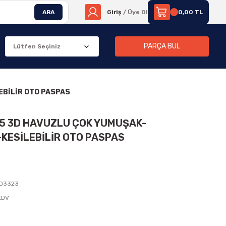
ARA
Giriş
/ Üye Ol
0,00 TL
PARÇA BUL
EBİLİR OTO PASPAS
05 3D HAVUZLU ÇOK YUMUŞAK-
KESİLEBİLİR OTO PASPAS
D3323
 KDV