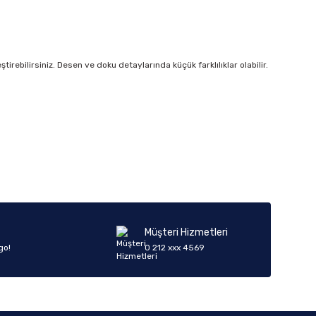
irebilirsiniz. Desen ve doku detaylarında küçük farklılıklar olabilir.
iletebilirsiniz.
Müşteri Hizmetleri
go!
0 212 xxx 4569