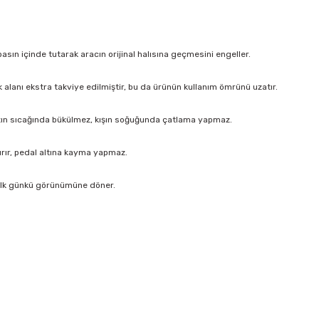
sın içinde tutarak aracın orijinal halısına geçmesini engeller.
k alanı ekstra takviye edilmiştir, bu da ürünün kullanım ömrünü uzatır.
ın sıcağında bükülmez, kışın soğuğunda çatlama yapmaz.
ırır, pedal altına kayma yapmaz.
 ilk günkü görünümüne döner.