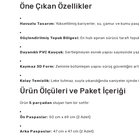
Öne Çıkan Özellikler
Havuzlu Tasarım:
Yükseltilmiş bariyerler; su, çamur ve kumu paspa
Güçlendirilmiş Topuk Bölgesi:
En hızlı aşınan sürücü tarafı topu
Dayanıklı PVC Kauçuk:
Sertleşmeyen esnek yapısı sayesinde yaz
Kaymaz 3D Form:
Zeminle bütünleşen yapısı sürüş güvenliğini art
Kolay Temizlik:
Leke tutmaz, suyla yıkandığında saniyeler içinde
Ürün Ölçüleri ve Paket İçeriği
Ürün
5 parçadan
oluşan tam bir settir:
Ön Paspaslar:
50 cm x 69 cm (2 Adet)
Arka Paspaslar:
47 cm x 47 cm (2 Adet)