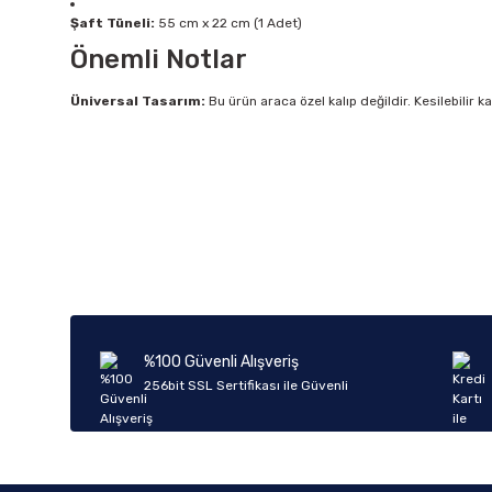
Şaft Tüneli:
55 cm x 22 cm (1 Adet)
Önemli Notlar
Üniversal Tasarım:
Bu ürün araca özel kalıp değildir. Kesilebilir 
Bu ürünün fiyat bilgisi, resim, ürün açıklamalarında ve diğer k
Görüş ve önerileriniz için teşekkür ederiz.
Ürün resmi kalitesiz, bozuk veya görüntülenemiyor.
Ürün açıklamasında eksik bilgiler bulunuyor.
Ürün bilgilerinde hatalar bulunuyor.
%100 Güvenli Alışveriş
Ürün fiyatı diğer sitelerden daha pahalı.
256bit SSL Sertifikası ile Güvenli
Bu ürüne benzer farklı alternatifler olmalı.