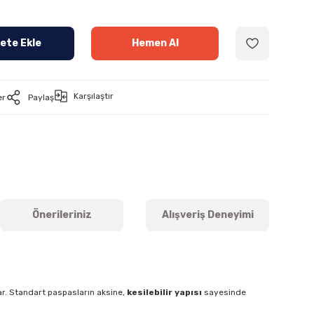
ete Ekle
Hemen Al
Karşılaştır
er
Paylaş
Önerileriniz
Alışveriş Deneyimi
lar. Standart paspasların aksine,
kesilebilir yapısı
sayesinde