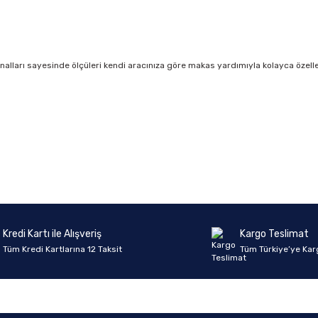
kanalları sayesinde ölçüleri kendi aracınıza göre makas yardımıyla kolayca özelleşt
onularda yetersiz gördüğünüz noktaları öneri formunu kullanarak tarafımıza 
Ürün hakkında henüz soru sorulmamış.
Bu ürüne ilk yorumu siz yapın!
Sitemize ilk yorumu siz yapın!
Deneyimini Paylaş
Yorum Yaz
Soru Sor
Kredi Kartı ile Alışveriş
Kargo Teslimat
Tüm Kredi Kartlarına 12 Taksit
Tüm Türkiye’ye Kar