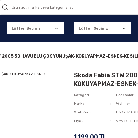
W 2005 3D HAVUZLU ÇOK YUMUŞAK-KOKUYAPMAZ-ESNEK-KESİL
Skoda Fabia STW 20
KOKUYAPMAZ-ESNEK-
Kategori
Paspaslar
Marka
Wehhler
Stok Kodu
U6D9HZARF
Fiyat
999,17 TL +
1.199,00 TL