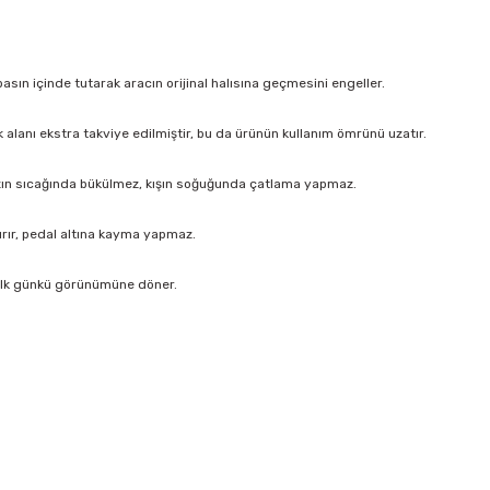
sın içinde tutarak aracın orijinal halısına geçmesini engeller.
k alanı ekstra takviye edilmiştir, bu da ürünün kullanım ömrünü uzatır.
ın sıcağında bükülmez, kışın soğuğunda çatlama yapmaz.
ırır, pedal altına kayma yapmaz.
 ilk günkü görünümüne döner.