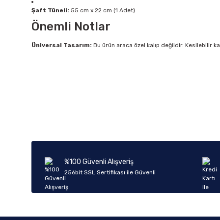
Şaft Tüneli:
55 cm x 22 cm (1 Adet)
Önemli Notlar
Üniversal Tasarım:
Bu ürün araca özel kalıp değildir. Kesilebilir 
Bu ürünün fiyat bilgisi, resim, ürün açıklamalarında ve diğer k
Görüş ve önerileriniz için teşekkür ederiz.
Ürün resmi kalitesiz, bozuk veya görüntülenemiyor.
Ürün açıklamasında eksik bilgiler bulunuyor.
Ürün bilgilerinde hatalar bulunuyor.
%100 Güvenli Alışveriş
Ürün fiyatı diğer sitelerden daha pahalı.
256bit SSL Sertifikası ile Güvenli
Bu ürüne benzer farklı alternatifler olmalı.