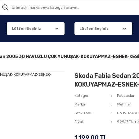
dan 2005 3D HAVUZLU ÇOK YUMUŞAK-KOKUYAPMAZ-ESNEK-KES
Skoda Fabia Sedan 
KOKUYAPMAZ-ESNEK-
Kategori
Paspaslar
Marka
Wehhler
Stok Kodu
U6D9HZARF
Fiyat
999,17 TL +
1.199,00 TL