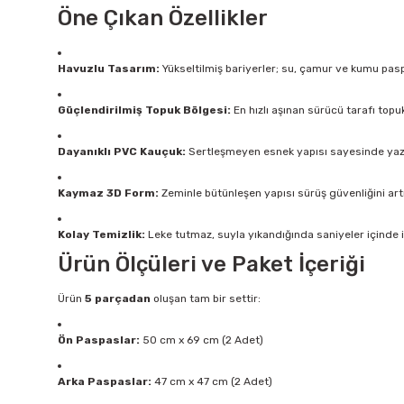
Öne Çıkan Özellikler
Havuzlu Tasarım:
Yükseltilmiş bariyerler; su, çamur ve kumu paspa
Güçlendirilmiş Topuk Bölgesi:
En hızlı aşınan sürücü tarafı topu
Dayanıklı PVC Kauçuk:
Sertleşmeyen esnek yapısı sayesinde yaz
Kaymaz 3D Form:
Zeminle bütünleşen yapısı sürüş güvenliğini art
Kolay Temizlik:
Leke tutmaz, suyla yıkandığında saniyeler içinde
Ürün Ölçüleri ve Paket İçeriği
Ürün
5 parçadan
oluşan tam bir settir:
Ön Paspaslar:
50 cm x 69 cm (2 Adet)
Arka Paspaslar:
47 cm x 47 cm (2 Adet)