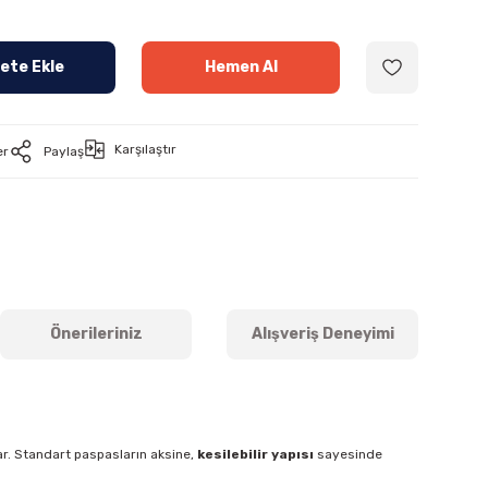
ete Ekle
Hemen Al
Karşılaştır
er
Paylaş
Önerileriniz
Alışveriş Deneyimi
lar. Standart paspasların aksine,
kesilebilir yapısı
sayesinde