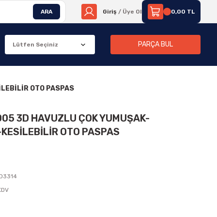
ARA
Giriş
/ Üye Ol
0,00 TL
PARÇA BUL
İLEBİLİR OTO PASPAS
2005 3D HAVUZLU ÇOK YUMUŞAK-
KESİLEBİLİR OTO PASPAS
D3314
 KDV