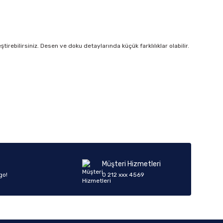
irebilirsiniz. Desen ve doku detaylarında küçük farklılıklar olabilir.
iletebilirsiniz.
Müşteri Hizmetleri
go!
0 212 xxx 4569