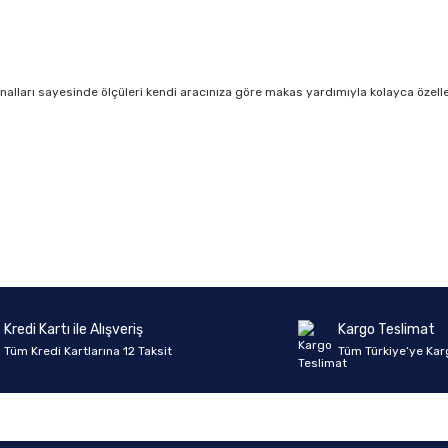
kanalları sayesinde ölçüleri kendi aracınıza göre makas yardımıyla kolayca özelleşt
onularda yetersiz gördüğünüz noktaları öneri formunu kullanarak tarafımıza 
Ürün hakkında henüz soru sorulmamış.
Bu ürüne ilk yorumu siz yapın!
Sitemize ilk yorumu siz yapın!
Deneyimini Paylaş
Yorum Yaz
Soru Sor
Kredi Kartı ile Alışveriş
Kargo Teslimat
Tüm Kredi Kartlarına 12 Taksit
Tüm Türkiye’ye Kar