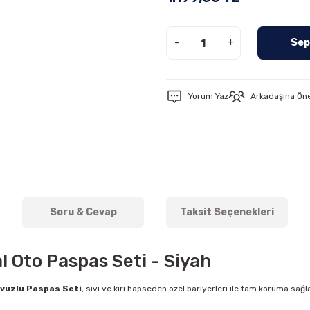
-
+
Sep
Yorum Yaz
Arkadaşına Ön
Soru & Cevap
Taksit Seçenekleri
l Oto Paspas Seti - Siyah
vuzlu Paspas Seti
, sıvı ve kiri hapseden özel bariyerleri ile tam koruma sağ