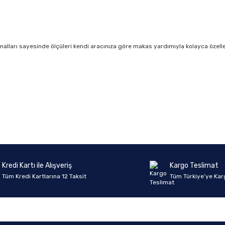
kanalları sayesinde ölçüleri kendi aracınıza göre makas yardımıyla kolayca özelleşt
onularda yetersiz gördüğünüz noktaları öneri formunu kullanarak tarafımıza 
Ürün hakkında henüz soru sorulmamış.
Bu ürüne ilk yorumu siz yapın!
Sitemize ilk yorumu siz yapın!
Deneyimini Paylaş
Yorum Yaz
Soru Sor
Kredi Kartı ile Alışveriş
Kargo Teslimat
Tüm Kredi Kartlarına 12 Taksit
Tüm Türkiye’ye Kar