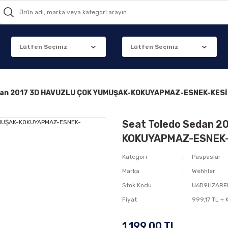
dan 2017 3D HAVUZLU ÇOK YUMUŞAK-KOKUYAPMAZ-ESNEK-KESİ
Seat Toledo Sedan 
KOKUYAPMAZ-ESNEK-
Kategori
Paspaslar
Marka
Wehhler
Stok Kodu
U6D9HZARF
Fiyat
999,17 TL +
1.199,00 TL