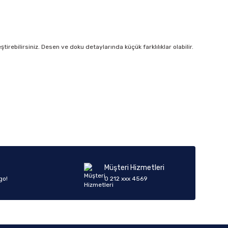
irebilirsiniz. Desen ve doku detaylarında küçük farklılıklar olabilir.
iletebilirsiniz.
Müşteri Hizmetleri
go!
0 212 xxx 4569