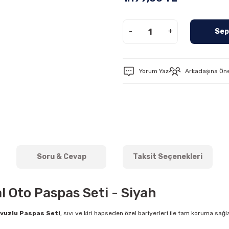
-
+
Sep
Yorum Yaz
Arkadaşına Ön
Soru & Cevap
Taksit Seçenekleri
l Oto Paspas Seti - Siyah
vuzlu Paspas Seti
, sıvı ve kiri hapseden özel bariyerleri ile tam koruma sağ