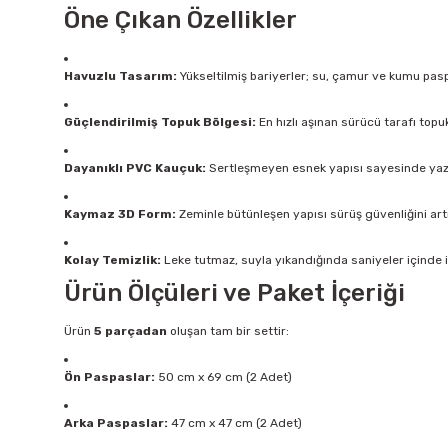
Öne Çıkan Özellikler
Havuzlu Tasarım:
Yükseltilmiş bariyerler; su, çamur ve kumu paspa
Güçlendirilmiş Topuk Bölgesi:
En hızlı aşınan sürücü tarafı topu
Dayanıklı PVC Kauçuk:
Sertleşmeyen esnek yapısı sayesinde yaz
Kaymaz 3D Form:
Zeminle bütünleşen yapısı sürüş güvenliğini art
Kolay Temizlik:
Leke tutmaz, suyla yıkandığında saniyeler içinde
Ürün Ölçüleri ve Paket İçeriği
Ürün
5 parçadan
oluşan tam bir settir:
Ön Paspaslar:
50 cm x 69 cm (2 Adet)
Arka Paspaslar:
47 cm x 47 cm (2 Adet)