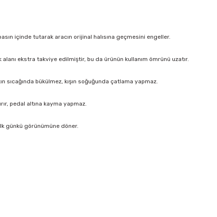
sın içinde tutarak aracın orijinal halısına geçmesini engeller.
k alanı ekstra takviye edilmiştir, bu da ürünün kullanım ömrünü uzatır.
ın sıcağında bükülmez, kışın soğuğunda çatlama yapmaz.
ırır, pedal altına kayma yapmaz.
 ilk günkü görünümüne döner.