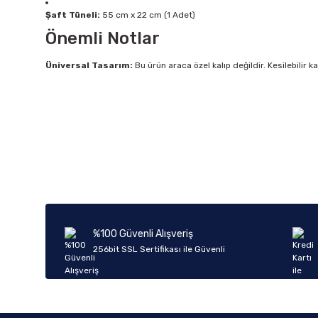
Şaft Tüneli:
55 cm x 22 cm (1 Adet)
Önemli Notlar
Üniversal Tasarım:
Bu ürün araca özel kalıp değildir. Kesilebilir 
Bu ürünün fiyat bilgisi, resim, ürün açıklamalarında ve diğer k
Görüş ve önerileriniz için teşekkür ederiz.
Ürün resmi kalitesiz, bozuk veya görüntülenemiyor.
Ürün açıklamasında eksik bilgiler bulunuyor.
Ürün bilgilerinde hatalar bulunuyor.
%100 Güvenli Alışveriş
Ürün fiyatı diğer sitelerden daha pahalı.
256bit SSL Sertifikası ile Güvenli
Bu ürüne benzer farklı alternatifler olmalı.