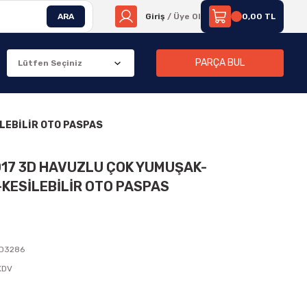
ARA
Giriş
/ Üye Ol
0,00 TL
PARÇA BUL
LEBİLİR OTO PASPAS
2017 3D HAVUZLU ÇOK YUMUŞAK-
KESİLEBİLİR OTO PASPAS
D3286
 KDV