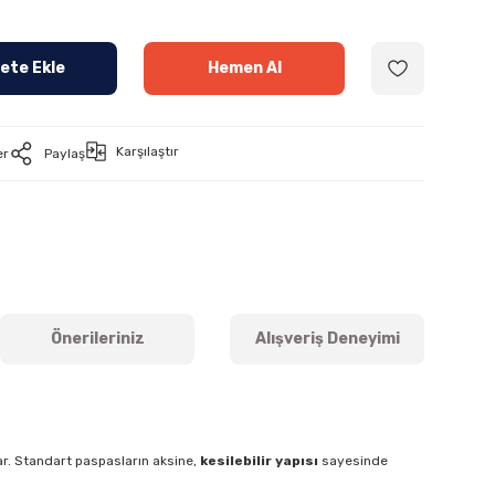
ete Ekle
Hemen Al
Karşılaştır
er
Paylaş
Önerileriniz
Alışveriş Deneyimi
lar. Standart paspasların aksine,
kesilebilir yapısı
sayesinde