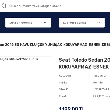
dan 2016 3D HAVUZLU ÇOK YUMUŞAK-KOKUYAPMAZ-ESNEK-KESİ
Seat Toledo Sedan 
KOKUYAPMAZ-ESNEK-
Kategori
Paspaslar
Marka
Wehhler
Stok Kodu
U6D9HZARF
Fiyat
999,17 TL +
1.199,00 TL