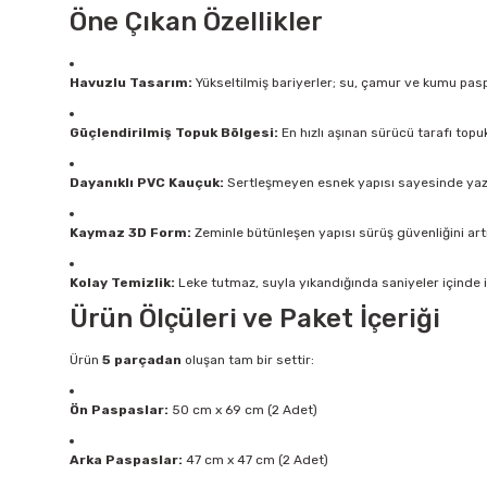
Öne Çıkan Özellikler
Havuzlu Tasarım:
Yükseltilmiş bariyerler; su, çamur ve kumu paspa
Güçlendirilmiş Topuk Bölgesi:
En hızlı aşınan sürücü tarafı topu
Dayanıklı PVC Kauçuk:
Sertleşmeyen esnek yapısı sayesinde yaz
Kaymaz 3D Form:
Zeminle bütünleşen yapısı sürüş güvenliğini art
Kolay Temizlik:
Leke tutmaz, suyla yıkandığında saniyeler içinde
Ürün Ölçüleri ve Paket İçeriği
Ürün
5 parçadan
oluşan tam bir settir:
Ön Paspaslar:
50 cm x 69 cm (2 Adet)
Arka Paspaslar:
47 cm x 47 cm (2 Adet)