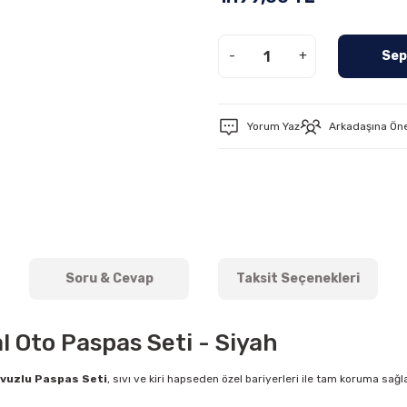
-
+
Sep
Yorum Yaz
Arkadaşına Ön
Soru & Cevap
Taksit Seçenekleri
l Oto Paspas Seti - Siyah
vuzlu Paspas Seti
, sıvı ve kiri hapseden özel bariyerleri ile tam koruma sağ