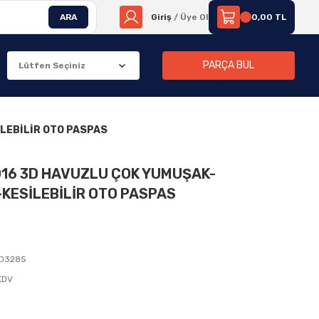
ARA
Giriş
/ Üye Ol
0,00 TL
PARÇA BUL
LEBİLİR OTO PASPAS
2016 3D HAVUZLU ÇOK YUMUŞAK-
KESİLEBİLİR OTO PASPAS
D3285
 KDV