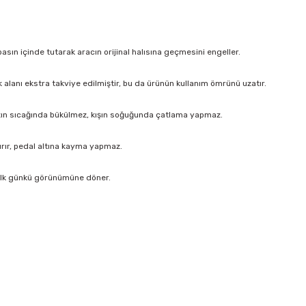
sın içinde tutarak aracın orijinal halısına geçmesini engeller.
k alanı ekstra takviye edilmiştir, bu da ürünün kullanım ömrünü uzatır.
ın sıcağında bükülmez, kışın soğuğunda çatlama yapmaz.
ırır, pedal altına kayma yapmaz.
 ilk günkü görünümüne döner.