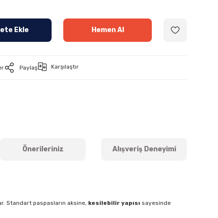
ete Ekle
Hemen Al
Karşılaştır
er
Paylaş
Önerileriniz
Alışveriş Deneyimi
lar. Standart paspasların aksine,
kesilebilir yapısı
sayesinde