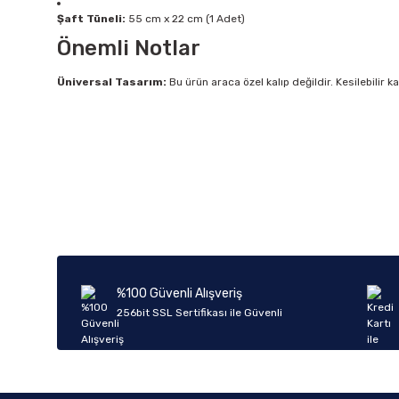
Şaft Tüneli:
55 cm x 22 cm (1 Adet)
Önemli Notlar
Üniversal Tasarım:
Bu ürün araca özel kalıp değildir. Kesilebilir 
Bu ürünün fiyat bilgisi, resim, ürün açıklamalarında ve diğer k
Görüş ve önerileriniz için teşekkür ederiz.
Ürün resmi kalitesiz, bozuk veya görüntülenemiyor.
Ürün açıklamasında eksik bilgiler bulunuyor.
Ürün bilgilerinde hatalar bulunuyor.
%100 Güvenli Alışveriş
Ürün fiyatı diğer sitelerden daha pahalı.
256bit SSL Sertifikası ile Güvenli
Bu ürüne benzer farklı alternatifler olmalı.