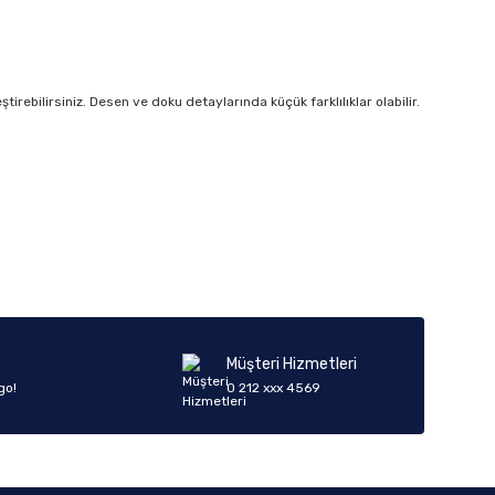
irebilirsiniz. Desen ve doku detaylarında küçük farklılıklar olabilir.
iletebilirsiniz.
Müşteri Hizmetleri
go!
0 212 xxx 4569