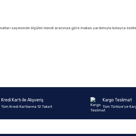
kanalları sayesinde ölçüleri kendi aracınıza göre makas yardımıyla kolayca özelleşt
onularda yetersiz gördüğünüz noktaları öneri formunu kullanarak tarafımıza 
Ürün hakkında henüz soru sorulmamış.
Bu ürüne ilk yorumu siz yapın!
Sitemize ilk yorumu siz yapın!
Deneyimini Paylaş
Yorum Yaz
Soru Sor
Kredi Kartı ile Alışveriş
Kargo Teslimat
Tüm Kredi Kartlarına 12 Taksit
Tüm Türkiye’ye Kar