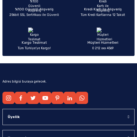
Deneyimini Paylaş
Ürün bilgilerinde hatalar bulunuyor.
%100 Güvenli Alışveriş
Kredi Kartı ile Alışveriş
256bit SSL Sertifikası ile Güvenli
Tüm Kredi Kartlarına 12 Taksit
Ürün fiyatı diğer sitelerden daha pahalı.
Bu ürüne benzer farklı alternatifler olmalı.
Kargo Teslimat
Müşteri Hizmetleri
Tüm Türkiye’ye Kargo!
0 212 xxx 4569
Gönder
Adres bilgisi buraya gelecek.
Üyelik