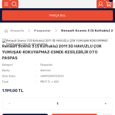
PARÇA BUL
Anasayfa
Paspaslar
Renault Scenic 3 (5 Koltuklu
Renault Scenic 3 (5 Koltuklu) 2011 3D HAVUZLU ÇOK
YUMUŞAK-KOKUYAPMAZ-ESNEK-KESİLEBİLİR OTO
PASPAS
Kategori
Paspaslar
Marka
Wehhler
Stok Kodu
U6D9HZARFD3025
Fiyat
999,17 TL + KDV
1.199,00 TL
-
+