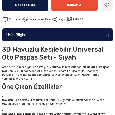
Sepete Ekle
Hemen Al
Karşılaştır
Yorum Yaz
Arkadaşına Öner
Paylaş
Ürün Bilgisi
3D Havuzlu Kesilebilir Üniversal
Oto Paspas Seti - Siyah
Aracınızın iç temizliğini ve estetiğini korumak için tasarlanan
3D Havuzlu Paspas
Seti
, sıvı ve kiri hapseden özel bariyerleri ile tam koruma sağlar. Standart
paspasların aksine,
kesilebilir yapısı
sayesinde aracınıza en uygun formu
vermenize olanak tanır.
Öne Çıkan Özellikler
Havuzlu Tasarım:
Yükseltilmiş bariyerler; su, çamur ve kumu paspasın içinde
tutarak aracın orijinal halısına geçmesini engeller.
Güçlendirilmiş Topuk Bölgesi:
En hızlı aşınan sürücü tarafı topuk alanı ekstra