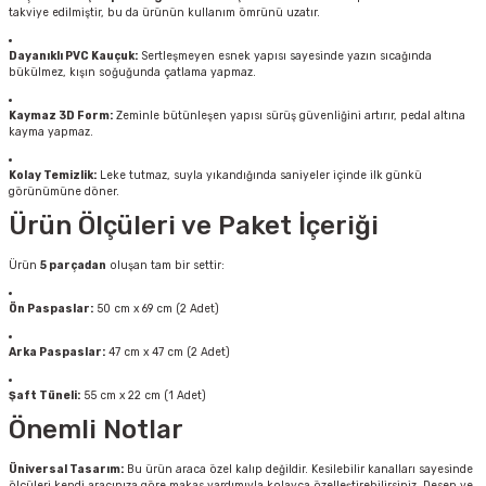
takviye edilmiştir, bu da ürünün kullanım ömrünü uzatır.
Dayanıklı PVC Kauçuk:
Sertleşmeyen esnek yapısı sayesinde yazın sıcağında
bükülmez, kışın soğuğunda çatlama yapmaz.
Kaymaz 3D Form:
Zeminle bütünleşen yapısı sürüş güvenliğini artırır, pedal altına
kayma yapmaz.
Kolay Temizlik:
Leke tutmaz, suyla yıkandığında saniyeler içinde ilk günkü
görünümüne döner.
Ürün Ölçüleri ve Paket İçeriği
Ürün
5 parçadan
oluşan tam bir settir:
Ön Paspaslar:
50 cm x 69 cm (2 Adet)
Arka Paspaslar:
47 cm x 47 cm (2 Adet)
Şaft Tüneli:
55 cm x 22 cm (1 Adet)
Önemli Notlar
Üniversal Tasarım:
Bu ürün araca özel kalıp değildir. Kesilebilir kanalları sayesinde
ölçüleri kendi aracınıza göre makas yardımıyla kolayca özelleştirebilirsiniz. Desen ve