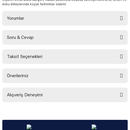
doku detaylarında küçük farklılıklar olabilir.
Yorumlar
Soru & Cevap
Bu ürüne ilk yorumu siz yapın!
Taksit Seçenekleri
Yorum Yaz
Ürün hakkında henüz soru sorulmamış.
Önerileriniz
Soru Sor
Bu ürünün fiyat bilgisi, resim, ürün açıklamalarında ve diğer konularda
Alışveriş Deneyimi
yetersiz gördüğünüz noktaları öneri formunu kullanarak tarafımıza
iletebilirsiniz.
Görüş ve önerileriniz için teşekkür ederiz.
Sitemize ilk yorumu siz yapın!
Ürün resmi kalitesiz, bozuk veya görüntülenemiyor.
Ürün açıklamasında eksik bilgiler bulunuyor.