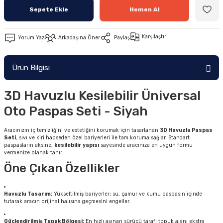
Sepete Ekle
Hemen Al
Karşılaştır
Yorum Yaz
Arkadaşına Öner
Paylaş
Ürün Bilgisi
3D Havuzlu Kesilebilir Üniversal
Oto Paspas Seti - Siyah
Aracınızın iç temizliğini ve estetiğini korumak için tasarlanan
3D Havuzlu Paspas
Seti
, sıvı ve kiri hapseden özel bariyerleri ile tam koruma sağlar. Standart
paspasların aksine,
kesilebilir yapısı
sayesinde aracınıza en uygun formu
vermenize olanak tanır.
Öne Çıkan Özellikler
Havuzlu Tasarım:
Yükseltilmiş bariyerler; su, çamur ve kumu paspasın içinde
tutarak aracın orijinal halısına geçmesini engeller.
Güçlendirilmiş Topuk Bölgesi:
En hızlı aşınan sürücü tarafı topuk alanı ekstra