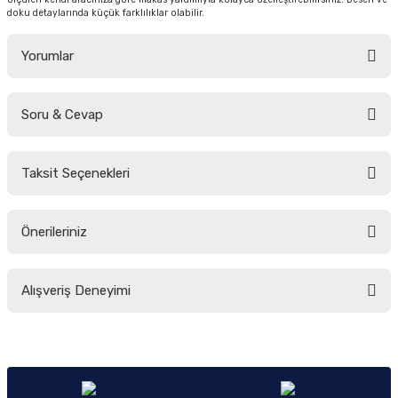
doku detaylarında küçük farklılıklar olabilir.
Yorumlar
Soru & Cevap
Bu ürüne ilk yorumu siz yapın!
Taksit Seçenekleri
Yorum Yaz
Ürün hakkında henüz soru sorulmamış.
Önerileriniz
Soru Sor
Bu ürünün fiyat bilgisi, resim, ürün açıklamalarında ve diğer konularda
Alışveriş Deneyimi
yetersiz gördüğünüz noktaları öneri formunu kullanarak tarafımıza
iletebilirsiniz.
Görüş ve önerileriniz için teşekkür ederiz.
Sitemize ilk yorumu siz yapın!
Ürün resmi kalitesiz, bozuk veya görüntülenemiyor.
Ürün açıklamasında eksik bilgiler bulunuyor.