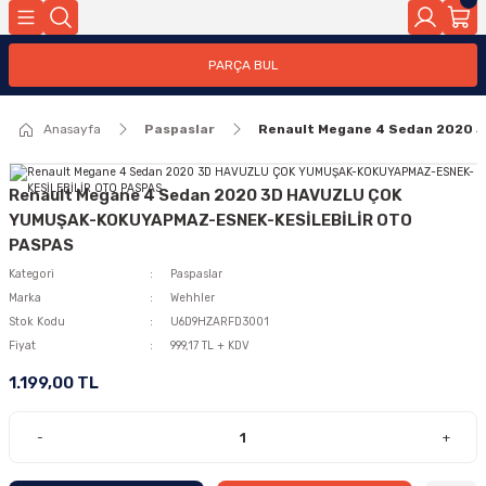
PARÇA BUL
Anasayfa
Paspaslar
Renault Megane 4 Sedan 2020
Renault Megane 4 Sedan 2020 3D HAVUZLU ÇOK
YUMUŞAK-KOKUYAPMAZ-ESNEK-KESİLEBİLİR OTO
PASPAS
Kategori
Paspaslar
Marka
Wehhler
Stok Kodu
U6D9HZARFD3001
Fiyat
999,17 TL + KDV
1.199,00 TL
-
+