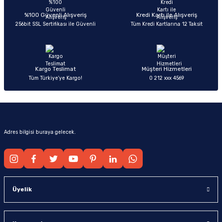
Deneyimini Paylaş
Ürün bilgilerinde hatalar bulunuyor.
%100 Güvenli Alışveriş
Kredi Kartı ile Alışveriş
256bit SSL Sertifikası ile Güvenli
Tüm Kredi Kartlarına 12 Taksit
Ürün fiyatı diğer sitelerden daha pahalı.
Bu ürüne benzer farklı alternatifler olmalı.
Kargo Teslimat
Müşteri Hizmetleri
Tüm Türkiye’ye Kargo!
0 212 xxx 4569
Gönder
Adres bilgisi buraya gelecek.
Üyelik