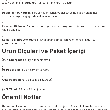
takviye edilmiştir, bu da ürünün kullanım ömrünü uzatır.
Dayanıklı PVC Kauçuk:
Sertleşmeyen esnek yapısı sayesinde yazın sıcağında
bükülmez, kışın soğuğunda çatlama yapmaz.
Kaymaz 3D Form:
Zeminle bütünleşen yapısı sürüş güvenliğini artırır, pedal altına
kayma yapmaz.
Kolay Temizlik:
Leke tutmaz, suyla yıkandığında saniyeler içinde ilk günkü
görünümüne döner.
Ürün Ölçüleri ve Paket İçeriği
Ürün
5 parçadan
oluşan tam bir settir:
Ön Paspaslar:
50 cm x 69 cm (2 Adet)
Arka Paspaslar:
47 cm x 47 cm (2 Adet)
Şaft Tüneli:
55 cm x 22 cm (1 Adet)
Önemli Notlar
Üniversal Tasarım:
Bu ürün araca özel kalıp değildir. Kesilebilir kanalları sayesinde
ölçüleri kendi aracınıza göre makas yardımıyla kolayca özelleştirebilirsiniz. Desen ve