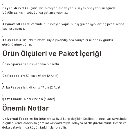
Dayanıklı PVC Kauçuk:
Sertleşmeyen esnek yapısı sayesinde yazın sıcağında
bükülmez, kışın soğuğunda çatlama yapmaz.
Kaymaz 3D Form:
Zeminle bütünleşen yapısı sürüş güvenliğini artırır, pedal altına
kayma yapmaz.
Kolay Temizlik:
Leke tutmaz, suyla yıkandığında saniyeler içinde ilk günkü
görünümüne döner.
Ürün Ölçüleri ve Paket İçeriği
Ürün
5 parçadan
oluşan tam bir settir:
Ön Paspaslar:
50 cm x 69 cm (2 Adet)
Arka Paspaslar:
47 cm x 47 cm (2 Adet)
Şaft Tüneli:
55 cm x 22 cm (1 Adet)
Önemli Notlar
Üniversal Tasarım:
Bu ürün araca özel kalıp değildir. Kesilebilir kanalları sayesinde
ölçüleri kendi aracınıza göre makas yardımıyla kolayca özelleştirebilirsiniz. Desen ve
doku detaylarında küçük farklılıklar olabilir.