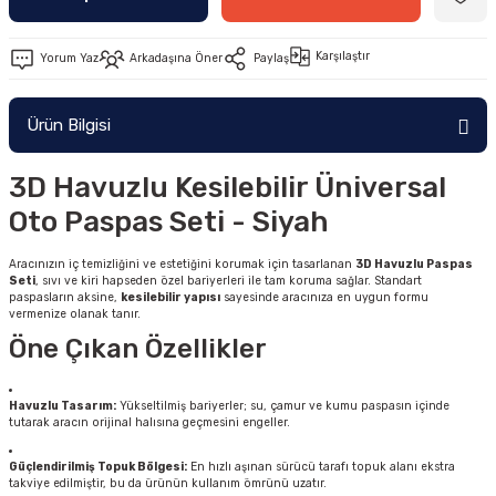
Karşılaştır
Yorum Yaz
Arkadaşına Öner
Paylaş
Ürün Bilgisi
3D Havuzlu Kesilebilir Üniversal
Oto Paspas Seti - Siyah
Aracınızın iç temizliğini ve estetiğini korumak için tasarlanan
3D Havuzlu Paspas
Seti
, sıvı ve kiri hapseden özel bariyerleri ile tam koruma sağlar. Standart
paspasların aksine,
kesilebilir yapısı
sayesinde aracınıza en uygun formu
vermenize olanak tanır.
Öne Çıkan Özellikler
Havuzlu Tasarım:
Yükseltilmiş bariyerler; su, çamur ve kumu paspasın içinde
tutarak aracın orijinal halısına geçmesini engeller.
Güçlendirilmiş Topuk Bölgesi:
En hızlı aşınan sürücü tarafı topuk alanı ekstra
takviye edilmiştir, bu da ürünün kullanım ömrünü uzatır.