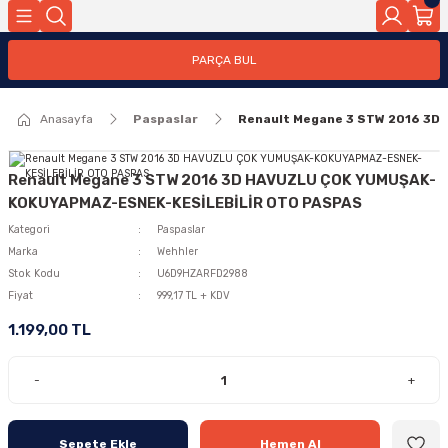
PARÇA BUL
Anasayfa
Paspaslar
Renault Megane 3 STW 2016 3
Renault Megane 3 STW 2016 3D HAVUZLU ÇOK YUMUŞAK-
KOKUYAPMAZ-ESNEK-KESİLEBİLİR OTO PASPAS
Kategori
Paspaslar
Marka
Wehhler
Stok Kodu
U6D9HZARFD2988
Fiyat
999,17 TL + KDV
1.199,00 TL
-
+
Sepete Ekle
Hemen Al