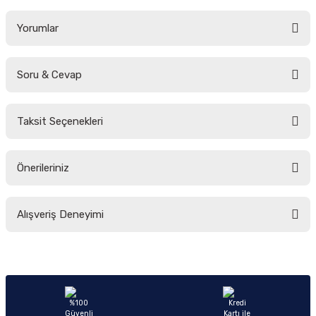
Yorumlar
Soru & Cevap
Bu ürüne ilk yorumu siz yapın!
Taksit Seçenekleri
Yorum Yaz
Ürün hakkında henüz soru sorulmamış.
Önerileriniz
Soru Sor
Bu ürünün fiyat bilgisi, resim, ürün açıklamalarında ve diğer konularda
Alışveriş Deneyimi
yetersiz gördüğünüz noktaları öneri formunu kullanarak tarafımıza
iletebilirsiniz.
Görüş ve önerileriniz için teşekkür ederiz.
Sitemize ilk yorumu siz yapın!
Ürün resmi kalitesiz, bozuk veya görüntülenemiyor.
Ürün açıklamasında eksik bilgiler bulunuyor.
Deneyimini Paylaş