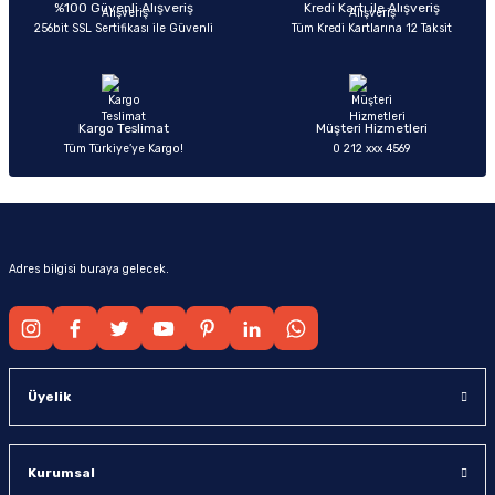
Ürün bilgilerinde hatalar bulunuyor.
%100 Güvenli Alışveriş
Kredi Kartı ile Alışveriş
256bit SSL Sertifikası ile Güvenli
Tüm Kredi Kartlarına 12 Taksit
Ürün fiyatı diğer sitelerden daha pahalı.
Bu ürüne benzer farklı alternatifler olmalı.
Kargo Teslimat
Müşteri Hizmetleri
Tüm Türkiye’ye Kargo!
0 212 xxx 4569
Gönder
Adres bilgisi buraya gelecek.
Üyelik
Kurumsal