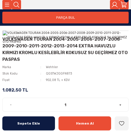
PARÇA BUL
VOLKSWAGEN TOURAN 2004-2005-2006-2007-2008-
2009-2010-2011-2012-2013-2014 EXTRA HAVUZLU
KIRMIZI KROMLU KESİLEBİLİR KOKUSUZ SU GEÇİRMEZ OTO
PASPAS
Marka
Wehhler
Stok Kodu
QGSTWJGGFN873
Fiyat
902,08 TL + KDV
1.082,50 TL
-
+
Sepete Ekle
Hemen Al