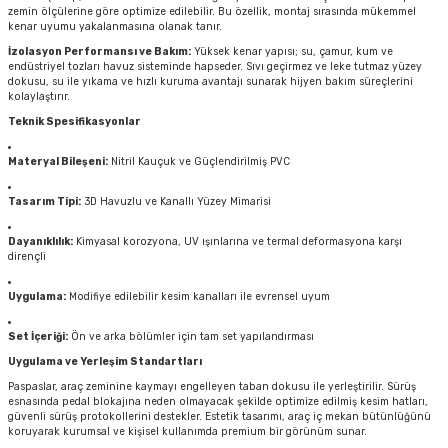
zemin ölçülerine göre optimize edilebilir. Bu özellik, montaj sırasında mükemmel
kenar uyumu yakalanmasına olanak tanır.
İzolasyon Performansı ve Bakım:
Yüksek kenar yapısı; su, çamur, kum ve
endüstriyel tozları havuz sisteminde hapseder. Sıvı geçirmez ve leke tutmaz yüzey
dokusu, su ile yıkama ve hızlı kuruma avantajı sunarak hijyen bakım süreçlerini
kolaylaştırır.
Teknik Spesifikasyonlar
Materyal Bileşeni:
Nitril Kauçuk ve Güçlendirilmiş PVC
Tasarım Tipi:
3D Havuzlu ve Kanallı Yüzey Mimarisi
Dayanıklılık:
Kimyasal korozyona, UV ışınlarına ve termal deformasyona karşı
dirençli
Uygulama:
Modifiye edilebilir kesim kanalları ile evrensel uyum
Set İçeriği:
Ön ve arka bölümler için tam set yapılandırması
Uygulama ve Yerleşim Standartları
Paspaslar, araç zeminine kaymayı engelleyen taban dokusu ile yerleştirilir. Sürüş
esnasında pedal blokajına neden olmayacak şekilde optimize edilmiş kesim hatları,
güvenli sürüş protokollerini destekler. Estetik tasarımı, araç iç mekan bütünlüğünü
koruyarak kurumsal ve kişisel kullanımda premium bir görünüm sunar.