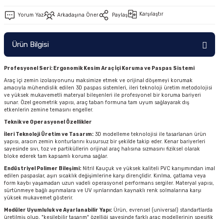
Karşılaştır
Yorum Yaz
Arkadaşına Öner
Paylaş
Ürün Bilgisi
Profesyonel Seri: Ergonomik Kesim Araç İçi Koruma ve Paspas Sistemi
Araç içi zemin izolasyonunu maksimize etmek ve orijinal döşemeyi korumak
amacıyla mühendislik edilen 3D paspas sistemleri, ileri teknoloji üretim metodolojisi
ve yüksek mukavemetli materyal bileşenleri ile profesyonel bir koruma bariyeri
sunar. Özel geometrik yapısı, araç taban formuna tam uyum sağlayarak dış
etkenlerin zemine temasını engeller.
Teknik ve Operasyonel Özellikler
İleri Teknoloji Üretim ve Tasarım:
3D modelleme teknolojisi ile tasarlanan ürün
yapısı, aracın zemin konturlarını kusursuz bir şekilde takip eder. Kenar bariyerleri
sayesinde sıvı, toz ve partiküllerin orijinal araç halısına sızmasını fiziksel olarak
bloke ederek tam kapsamlı koruma sağlar.
Endüstriyel Polimer Bileşimi:
Nitril Kauçuk ve yüksek kaliteli PVC karışımından imal
edilen paspaslar, aşırı sıcaklık değişimlerine karşı dirençlidir. Kırılma, çatlama veya
form kaybı yaşamadan uzun vadeli operasyonel performans sergiler. Materyal yapısı,
sürtünmeye bağlı aşınmalara ve UV ışınlarından kaynaklı renk solmalarına karşı
yüksek mukavemet gösterir.
Modüler Uyumluluk ve Ayarlanabilir Yapı:
Ürün, evrensel (universal) standartlarda
üretilmiş olup, "kesilebilir tasarım" özelliği sayesinde farklı araç modellerinin spesifik