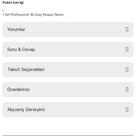
Paket İçeriği
1 Set Profesyonel 3D Araç Paspas Takımı
Yorumlar
Soru & Cevap
Bu ürüne ilk yorumu siz yapın!
Taksit Seçenekleri
Yorum Yaz
Ürün hakkında henüz soru sorulmamış.
Önerileriniz
Soru Sor
Bu ürünün fiyat bilgisi, resim, ürün açıklamalarında ve diğer konularda
Alışveriş Deneyimi
yetersiz gördüğünüz noktaları öneri formunu kullanarak tarafımıza
iletebilirsiniz.
Görüş ve önerileriniz için teşekkür ederiz.
Sitemize ilk yorumu siz yapın!