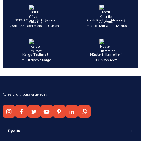
Ürün resmi kalitesiz, bozuk veya görüntülenemiyor.
Ürün açıklamasında eksik bilgiler bulunuyor.
Deneyimini Paylaş
Ürün bilgilerinde hatalar bulunuyor.
%100 Güvenli Alışveriş
Kredi Kartı ile Alışveriş
256bit SSL Sertifikası ile Güvenli
Tüm Kredi Kartlarına 12 Taksit
Ürün fiyatı diğer sitelerden daha pahalı.
Bu ürüne benzer farklı alternatifler olmalı.
Kargo Teslimat
Müşteri Hizmetleri
Tüm Türkiye’ye Kargo!
0 212 xxx 4569
Gönder
Adres bilgisi buraya gelecek.
Üyelik