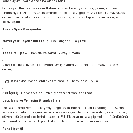
kenar uyumu yakalanmasına olanak tanır.
İzolasyon Performansı ve Bakım:
Yüksek kenar yapısı; su, çamur, kum ve
endüstriyel tozları havuz sisteminde hapseder. Sıvı geçirmez ve leke tutmaz yüzey
dokusu, su ile yıkama ve hızlı kuruma avantajı sunarak hijyen bakım süreçlerini
kolaylaştırır.
Teknik Spesifikasyonlar
Materyal Bileşeni:
Nitril Kauçuk ve Güçlendirilmiş PVC
Tasarım Tipi:
3D Havuzlu ve Kanallı Yüzey Mimarisi
Dayanıklılık:
Kimyasal korozyona, UV ışınlarına ve termal deformasyona karşı
dirençli
Uygulama:
Modifiye edilebilir kesim kanalları ile evrensel uyum
Set İçeriği:
Ön ve arka bölümler için tam set yapılandırması
Uygulama ve Yerleşim Standartları
Paspaslar, araç zeminine kaymayı engelleyen taban dokusu ile yerleştirilir. Sürüş
esnasında pedal blokajına neden olmayacak şekilde optimize edilmiş kesim hatları,
güvenli sürüş protokollerini destekler. Estetik tasarımı, araç iç mekan bütünlüğünü
koruyarak kurumsal ve kişisel kullanımda premium bir görünüm sunar.
Paket İçeriği