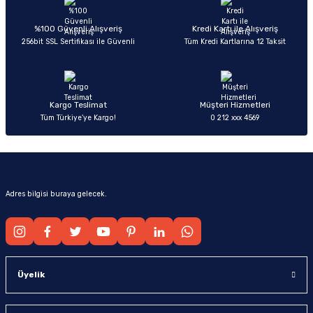
Ürün açıklamasında eksik bilgiler bulunuyor.
Deneyimini Paylaş
Ürün bilgilerinde hatalar bulunuyor.
%100 Güvenli Alışveriş
Kredi Kartı ile Alışveriş
256bit SSL Sertifikası ile Güvenli
Tüm Kredi Kartlarına 12 Taksit
Ürün fiyatı diğer sitelerden daha pahalı.
Bu ürüne benzer farklı alternatifler olmalı.
Kargo Teslimat
Müşteri Hizmetleri
Tüm Türkiye’ye Kargo!
0 212 xxx 4569
Gönder
Adres bilgisi buraya gelecek.
Üyelik