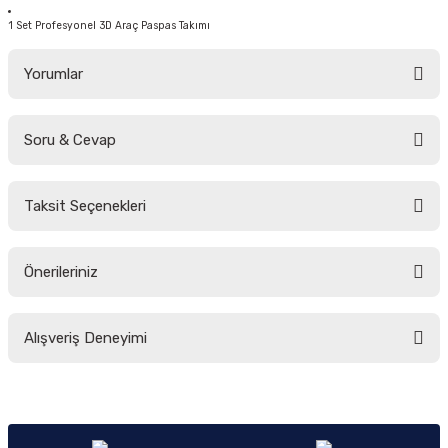
1 Set Profesyonel 3D Araç Paspas Takımı
Yorumlar
Soru & Cevap
Bu ürüne ilk yorumu siz yapın!
Taksit Seçenekleri
Yorum Yaz
Ürün hakkında henüz soru sorulmamış.
Önerileriniz
Soru Sor
Bu ürünün fiyat bilgisi, resim, ürün açıklamalarında ve diğer konularda
Alışveriş Deneyimi
yetersiz gördüğünüz noktaları öneri formunu kullanarak tarafımıza
iletebilirsiniz.
Görüş ve önerileriniz için teşekkür ederiz.
Sitemize ilk yorumu siz yapın!
Ürün resmi kalitesiz, bozuk veya görüntülenemiyor.