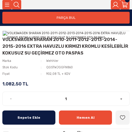
PARÇA BUL
VOLKSWAGEN SHARAN 2010-2011-2012-2013-2014-
2015-2016 EXTRA HAVUZLU KIRMIZI KROMLU KESİLEBİLİR
KOKUSUZ SU GEÇİRMEZ OTO PASPAS
Marka
Wehhler
Stok Kodu
QGSTWJGGFN860
Fiyat
902,08 TL + KDV
1.082,50 TL
-
+
Sepete Ekle
Hemen Al