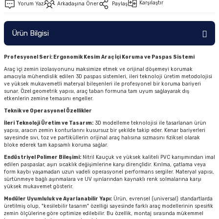
Karşılaştır
Yorum Yaz
Arkadaşına Öner
Paylaş
Ürün Bilgisi
Profesyonel Seri: Ergonomik Kesim Araç İçi Koruma ve Paspas Sistemi
Araç içi zemin izolasyonunu maksimize etmek ve orijinal döşemeyi korumak
amacıyla mühendislik edilen 3D paspas sistemleri, ileri teknoloji üretim metodolojisi
ve yüksek mukavemetli materyal bileşenleri ile profesyonel bir koruma bariyeri
sunar. Özel geometrik yapısı, araç taban formuna tam uyum sağlayarak dış
etkenlerin zemine temasını engeller.
Teknik ve Operasyonel Özellikler
İleri Teknoloji Üretim ve Tasarım:
3D modelleme teknolojisi ile tasarlanan ürün
yapısı, aracın zemin konturlarını kusursuz bir şekilde takip eder. Kenar bariyerleri
sayesinde sıvı, toz ve partiküllerin orijinal araç halısına sızmasını fiziksel olarak
bloke ederek tam kapsamlı koruma sağlar.
Endüstriyel Polimer Bileşimi:
Nitril Kauçuk ve yüksek kaliteli PVC karışımından imal
edilen paspaslar, aşırı sıcaklık değişimlerine karşı dirençlidir. Kırılma, çatlama veya
form kaybı yaşamadan uzun vadeli operasyonel performans sergiler. Materyal yapısı,
sürtünmeye bağlı aşınmalara ve UV ışınlarından kaynaklı renk solmalarına karşı
yüksek mukavemet gösterir.
Modüler Uyumluluk ve Ayarlanabilir Yapı:
Ürün, evrensel (universal) standartlarda
üretilmiş olup, "kesilebilir tasarım" özelliği sayesinde farklı araç modellerinin spesifik
zemin ölçülerine göre optimize edilebilir. Bu özellik, montaj sırasında mükemmel