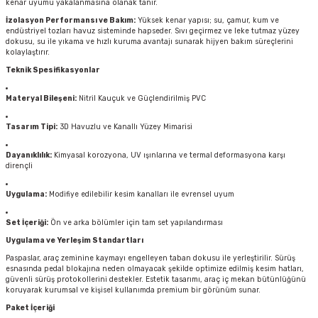
kenar uyumu yakalanmasına olanak tanır.
İzolasyon Performansı ve Bakım:
Yüksek kenar yapısı; su, çamur, kum ve
endüstriyel tozları havuz sisteminde hapseder. Sıvı geçirmez ve leke tutmaz yüzey
dokusu, su ile yıkama ve hızlı kuruma avantajı sunarak hijyen bakım süreçlerini
kolaylaştırır.
Teknik Spesifikasyonlar
Materyal Bileşeni:
Nitril Kauçuk ve Güçlendirilmiş PVC
Tasarım Tipi:
3D Havuzlu ve Kanallı Yüzey Mimarisi
Dayanıklılık:
Kimyasal korozyona, UV ışınlarına ve termal deformasyona karşı
dirençli
Uygulama:
Modifiye edilebilir kesim kanalları ile evrensel uyum
Set İçeriği:
Ön ve arka bölümler için tam set yapılandırması
Uygulama ve Yerleşim Standartları
Paspaslar, araç zeminine kaymayı engelleyen taban dokusu ile yerleştirilir. Sürüş
esnasında pedal blokajına neden olmayacak şekilde optimize edilmiş kesim hatları,
güvenli sürüş protokollerini destekler. Estetik tasarımı, araç iç mekan bütünlüğünü
koruyarak kurumsal ve kişisel kullanımda premium bir görünüm sunar.
Paket İçeriği