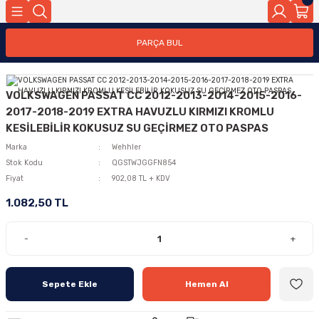
PARÇA BUL
VOLKSWAGEN PASSAT CC 2012-2013-2014-2015-2016-
2017-2018-2019 EXTRA HAVUZLU KIRMIZI KROMLU
KESİLEBİLİR KOKUSUZ SU GEÇİRMEZ OTO PASPAS
Marka
Wehhler
Stok Kodu
QGSTWJGGFN854
Fiyat
902,08 TL + KDV
1.082,50 TL
-
+
Sepete Ekle
Hemen Al