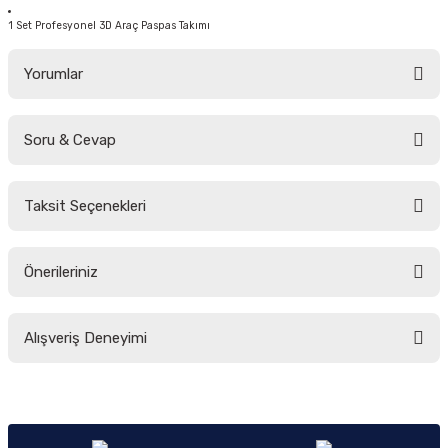
1 Set Profesyonel 3D Araç Paspas Takımı
Yorumlar
Soru & Cevap
Bu ürüne ilk yorumu siz yapın!
Taksit Seçenekleri
Yorum Yaz
Ürün hakkında henüz soru sorulmamış.
Önerileriniz
Soru Sor
Bu ürünün fiyat bilgisi, resim, ürün açıklamalarında ve diğer konularda
Alışveriş Deneyimi
yetersiz gördüğünüz noktaları öneri formunu kullanarak tarafımıza
iletebilirsiniz.
Görüş ve önerileriniz için teşekkür ederiz.
Sitemize ilk yorumu siz yapın!
Ürün resmi kalitesiz, bozuk veya görüntülenemiyor.