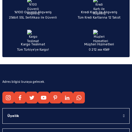
Ürün açıklamasında eksik bilgiler bulunuyor.
Deneyimini Paylaş
Ürün bilgilerinde hatalar bulunuyor.
%100 Güvenli Alışveriş
Kredi Kartı ile Alışveriş
256bit SSL Sertifikası ile Güvenli
Tüm Kredi Kartlarına 12 Taksit
Ürün fiyatı diğer sitelerden daha pahalı.
Bu ürüne benzer farklı alternatifler olmalı.
Kargo Teslimat
Müşteri Hizmetleri
Tüm Türkiye’ye Kargo!
0 212 xxx 4569
Gönder
Adres bilgisi buraya gelecek.
Üyelik