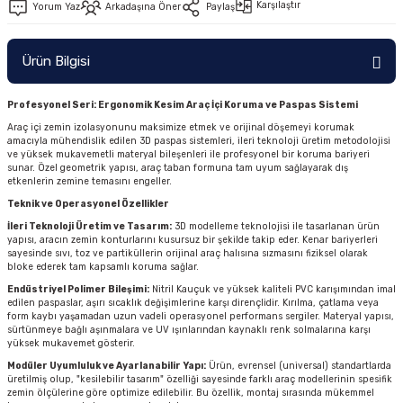
Karşılaştır
Yorum Yaz
Arkadaşına Öner
Paylaş
Ürün Bilgisi
Profesyonel Seri: Ergonomik Kesim Araç İçi Koruma ve Paspas Sistemi
Araç içi zemin izolasyonunu maksimize etmek ve orijinal döşemeyi korumak
amacıyla mühendislik edilen 3D paspas sistemleri, ileri teknoloji üretim metodolojisi
ve yüksek mukavemetli materyal bileşenleri ile profesyonel bir koruma bariyeri
sunar. Özel geometrik yapısı, araç taban formuna tam uyum sağlayarak dış
etkenlerin zemine temasını engeller.
Teknik ve Operasyonel Özellikler
İleri Teknoloji Üretim ve Tasarım:
3D modelleme teknolojisi ile tasarlanan ürün
yapısı, aracın zemin konturlarını kusursuz bir şekilde takip eder. Kenar bariyerleri
sayesinde sıvı, toz ve partiküllerin orijinal araç halısına sızmasını fiziksel olarak
bloke ederek tam kapsamlı koruma sağlar.
Endüstriyel Polimer Bileşimi:
Nitril Kauçuk ve yüksek kaliteli PVC karışımından imal
edilen paspaslar, aşırı sıcaklık değişimlerine karşı dirençlidir. Kırılma, çatlama veya
form kaybı yaşamadan uzun vadeli operasyonel performans sergiler. Materyal yapısı,
sürtünmeye bağlı aşınmalara ve UV ışınlarından kaynaklı renk solmalarına karşı
yüksek mukavemet gösterir.
Modüler Uyumluluk ve Ayarlanabilir Yapı:
Ürün, evrensel (universal) standartlarda
üretilmiş olup, "kesilebilir tasarım" özelliği sayesinde farklı araç modellerinin spesifik
zemin ölçülerine göre optimize edilebilir. Bu özellik, montaj sırasında mükemmel