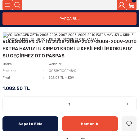
PARÇA BUL
VOLKSWAGEN JETTA 2005-2006-2007-2008-2009-2010
EXTRA HAVUZLU KIRMIZI KROMLU KESİLEBİLİR KOKUSUZ
SU GEÇİRMEZ OTO PASPAS
Marka
Wehhler
Stok Kodu
QGSTWJGGFN842
Fiyat
902,08 TL + KDV
1.082,50 TL
-
+
Sepete Ekle
Hemen Al