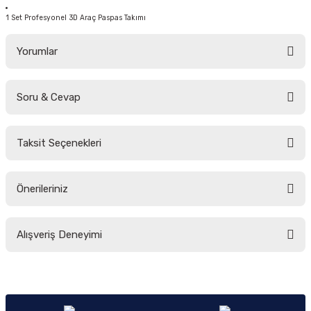
1 Set Profesyonel 3D Araç Paspas Takımı
Yorumlar
Soru & Cevap
Bu ürüne ilk yorumu siz yapın!
Taksit Seçenekleri
Yorum Yaz
Ürün hakkında henüz soru sorulmamış.
Önerileriniz
Soru Sor
Bu ürünün fiyat bilgisi, resim, ürün açıklamalarında ve diğer konularda
Alışveriş Deneyimi
yetersiz gördüğünüz noktaları öneri formunu kullanarak tarafımıza
iletebilirsiniz.
Görüş ve önerileriniz için teşekkür ederiz.
Sitemize ilk yorumu siz yapın!
Ürün resmi kalitesiz, bozuk veya görüntülenemiyor.