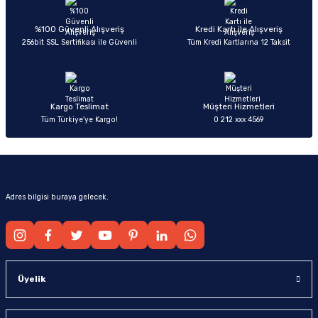
Ürün açıklamasında eksik bilgiler bulunuyor.
Deneyimini Paylaş
Ürün bilgilerinde hatalar bulunuyor.
%100 Güvenli Alışveriş
Kredi Kartı ile Alışveriş
256bit SSL Sertifikası ile Güvenli
Tüm Kredi Kartlarına 12 Taksit
Ürün fiyatı diğer sitelerden daha pahalı.
Bu ürüne benzer farklı alternatifler olmalı.
Kargo Teslimat
Müşteri Hizmetleri
Tüm Türkiye’ye Kargo!
0 212 xxx 4569
Gönder
Adres bilgisi buraya gelecek.
Üyelik