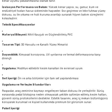
kenar uyumu yakalanmasına olanak tanır.
İzolasyon Performansı ve Bakım:
Yüksek kenar yapısı; su, çamur, kum ve
endüstriyel tozları havuz sisteminde hapseder. Sıvı geçirmez ve leke tutmaz yüzey
dokusu, su ile yıkama ve hızlı kuruma avantajı sunarak hijyen bakım süreçlerini
kolaylaştırır.
Teknik Spesifikasyonlar
Materyal Bileşeni:
Nitril Kauçuk ve Güçlendirilmiş PVC
Tasarım Tipi:
3D Havuzlu ve Kanallı Yüzey Mimarisi
Dayanıklılık:
Kimyasal korozyona, UV ışınlarına ve termal deformasyona karşı
dirençli
Uygulama:
Modifiye edilebilir kesim kanalları ile evrensel uyum
Set İçeriği:
Ön ve arka bölümler için tam set yapılandırması
Uygulama ve Yerleşim Standartları
Paspaslar, araç zeminine kaymayı engelleyen taban dokusu ile yerleştirilir. Sürüş
esnasında pedal blokajına neden olmayacak şekilde optimize edilmiş kesim hatları,
güvenli sürüş protokollerini destekler. Estetik tasarımı, araç iç mekan bütünlüğünü
koruyarak kurumsal ve kişisel kullanımda premium bir görünüm sunar.
Paket İçeriği