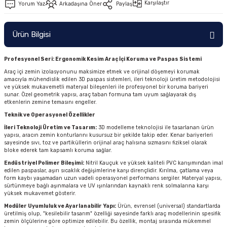
Karşılaştır
Yorum Yaz
Arkadaşına Öner
Paylaş
Ürün Bilgisi
Profesyonel Seri: Ergonomik Kesim Araç İçi Koruma ve Paspas Sistemi
Araç içi zemin izolasyonunu maksimize etmek ve orijinal döşemeyi korumak
amacıyla mühendislik edilen 3D paspas sistemleri, ileri teknoloji üretim metodolojisi
ve yüksek mukavemetli materyal bileşenleri ile profesyonel bir koruma bariyeri
sunar. Özel geometrik yapısı, araç taban formuna tam uyum sağlayarak dış
etkenlerin zemine temasını engeller.
Teknik ve Operasyonel Özellikler
İleri Teknoloji Üretim ve Tasarım:
3D modelleme teknolojisi ile tasarlanan ürün
yapısı, aracın zemin konturlarını kusursuz bir şekilde takip eder. Kenar bariyerleri
sayesinde sıvı, toz ve partiküllerin orijinal araç halısına sızmasını fiziksel olarak
bloke ederek tam kapsamlı koruma sağlar.
Endüstriyel Polimer Bileşimi:
Nitril Kauçuk ve yüksek kaliteli PVC karışımından imal
edilen paspaslar, aşırı sıcaklık değişimlerine karşı dirençlidir. Kırılma, çatlama veya
form kaybı yaşamadan uzun vadeli operasyonel performans sergiler. Materyal yapısı,
sürtünmeye bağlı aşınmalara ve UV ışınlarından kaynaklı renk solmalarına karşı
yüksek mukavemet gösterir.
Modüler Uyumluluk ve Ayarlanabilir Yapı:
Ürün, evrensel (universal) standartlarda
üretilmiş olup, "kesilebilir tasarım" özelliği sayesinde farklı araç modellerinin spesifik
zemin ölçülerine göre optimize edilebilir. Bu özellik, montaj sırasında mükemmel