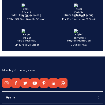
Ürün resmi kalitesiz, bozuk veya görüntülenemiyor.
Ürün açıklamasında eksik bilgiler bulunuyor.
Deneyimini Paylaş
Ürün bilgilerinde hatalar bulunuyor.
%100 Güvenli Alışveriş
Kredi Kartı ile Alışveriş
256bit SSL Sertifikası ile Güvenli
Tüm Kredi Kartlarına 12 Taksit
Ürün fiyatı diğer sitelerden daha pahalı.
Bu ürüne benzer farklı alternatifler olmalı.
Kargo Teslimat
Müşteri Hizmetleri
Tüm Türkiye’ye Kargo!
0 212 xxx 4569
Gönder
Adres bilgisi buraya gelecek.
Üyelik