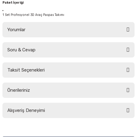
Paket İçeriği
1 Set Profesyonel 3D Araç Paspas Takımı
Yorumlar
Soru & Cevap
Bu ürüne ilk yorumu siz yapın!
Taksit Seçenekleri
Yorum Yaz
Ürün hakkında henüz soru sorulmamış.
Önerileriniz
Soru Sor
Bu ürünün fiyat bilgisi, resim, ürün açıklamalarında ve diğer konularda
Alışveriş Deneyimi
yetersiz gördüğünüz noktaları öneri formunu kullanarak tarafımıza
iletebilirsiniz.
Görüş ve önerileriniz için teşekkür ederiz.
Sitemize ilk yorumu siz yapın!