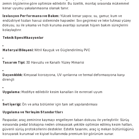
zemin ölçülerine göre optimize edilebilir. Bu özellik, montaj sırasında mükemmel
kenar uyumu yakalanmasına olanak tanır.
İzolasyon Performansı ve Bakım:
Yüksek kenar yapısı; su, çamur, kum ve
endüstriyel tozları havuz sisteminde hapseder. Sıvı geçirmez ve leke tutmaz yüzey
dokusu, su ile yıkama ve hızlı kuruma avantajı sunarak hijyen bakım süreçlerini
kolaylaştırır.
Teknik Spesifikasyonlar
Materyal Bileşeni:
Nitril Kauçuk ve Güçlendirilmiş PVC
Tasarım Tipi:
3D Havuzlu ve Kanallı Yüzey Mimarisi
Dayanıklılık:
Kimyasal korozyona, UV ışınlarına ve termal deformasyona karşı
dirençli
Uygulama:
Modifiye edilebilir kesim kanalları ile evrensel uyum
Set İçeriği:
Ön ve arka bölümler için tam set yapılandırması
Uygulama ve Yerleşim Standartları
Paspaslar, araç zeminine kaymayı engelleyen taban dokusu ile yerleştirilir. Sürüş
esnasında pedal blokajına neden olmayacak şekilde optimize edilmiş kesim hatları,
güvenli sürüş protokollerini destekler. Estetik tasarımı, araç iç mekan bütünlüğünü
koruyarak kurumsal ve kişisel kullanımda premium bir görünüm sunar.