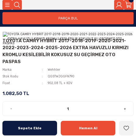
PARÇA BUL
TOYOTA CAMRY HYBRİT 2017-2018-2019-2020-2021-
2022-2023-2024-2025-2026 EXTRA HAVUZLU KIRMIZI
KROMLU KESİLEBİLİR KOKUSUZ SU GEÇİRMEZ OTO
PASPAS
Marka
Wehhler
Stok Kodu
QGSTWJGGFN790
Fiyat
902,08 TL + KDV
1.082,50 TL
-
+
Sepete Ekle
Hemen Al