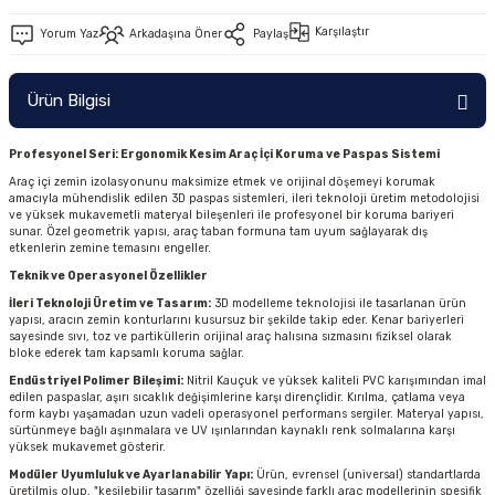
Karşılaştır
Yorum Yaz
Arkadaşına Öner
Paylaş
Ürün Bilgisi
Profesyonel Seri: Ergonomik Kesim Araç İçi Koruma ve Paspas Sistemi
Araç içi zemin izolasyonunu maksimize etmek ve orijinal döşemeyi korumak
amacıyla mühendislik edilen 3D paspas sistemleri, ileri teknoloji üretim metodolojisi
ve yüksek mukavemetli materyal bileşenleri ile profesyonel bir koruma bariyeri
sunar. Özel geometrik yapısı, araç taban formuna tam uyum sağlayarak dış
etkenlerin zemine temasını engeller.
Teknik ve Operasyonel Özellikler
İleri Teknoloji Üretim ve Tasarım:
3D modelleme teknolojisi ile tasarlanan ürün
yapısı, aracın zemin konturlarını kusursuz bir şekilde takip eder. Kenar bariyerleri
sayesinde sıvı, toz ve partiküllerin orijinal araç halısına sızmasını fiziksel olarak
bloke ederek tam kapsamlı koruma sağlar.
Endüstriyel Polimer Bileşimi:
Nitril Kauçuk ve yüksek kaliteli PVC karışımından imal
edilen paspaslar, aşırı sıcaklık değişimlerine karşı dirençlidir. Kırılma, çatlama veya
form kaybı yaşamadan uzun vadeli operasyonel performans sergiler. Materyal yapısı,
sürtünmeye bağlı aşınmalara ve UV ışınlarından kaynaklı renk solmalarına karşı
yüksek mukavemet gösterir.
Modüler Uyumluluk ve Ayarlanabilir Yapı:
Ürün, evrensel (universal) standartlarda
üretilmiş olup, "kesilebilir tasarım" özelliği sayesinde farklı araç modellerinin spesifik