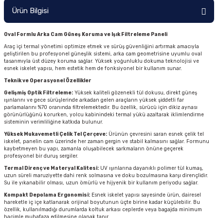
Ürün Bilgisi
Oval Formlu Arka Cam Güneş Koruma ve Işık Filtreleme Paneli
Araç içi termal yönetimi optimize etmek ve sürüş güvenliğini artırmak amacıyla
geliştirilen bu profesyonel güneşlik sistemi, arka cam geometrisine uyumlu oval
tasarımıyla üst düzey koruma sağlar. Yüksek yoğunluklu dokuma teknolojisi ve
esnek iskelet yapısı, hem estetik hem de fonksiyonel bir kullanım sunar.
Teknik ve Operasyonel Özellikler
Gelişmiş Optik Filtreleme:
Yüksek kaliteli gözenekli tül dokusu, direkt güneş
ışınlarını ve gece sürüşlerinde arkadan gelen araçların yüksek şiddetli far
parlamalarını %70 oranında filtrelemektedir. Bu özellik, sürücü için dikiz aynası
görünürlüğünü korurken, yolcu kabinindeki termal yükü azaltarak iklimlendirme
sisteminin verimliliğine katkıda bulunur.
Yüksek Mukavemetli Çelik Tel Çerçeve:
Ürünün çevresini saran esnek çelik tel
iskelet, panelin cam üzerinde her zaman gergin ve stabil kalmasını sağlar. Formunu
kaybetmeyen bu yapı, zamanla oluşabilecek sarkmaların önüne geçerek
profesyonel bir duruş sergiler.
Termal Direnç ve Materyal Kalitesi:
UV ışınlarına dayanıklı polimer tül kumaş,
uzun süreli maruziyette dahi renk solmasına ve doku bozulmasına karşı dirençlidir.
Su ile yıkanabilir olması, uzun ömürlü ve hijyenik bir kullanım periyodu sağlar.
Kompakt Depolama Ergonomisi:
Esnek iskelet yapısı sayesinde ürün, dairesel
hareketle iç içe katlanarak orijinal boyutunun üçte birine kadar küçülebilir. Bu
özellik, kullanılmadığı durumlarda koltuk arkası ceplerde veya bagajda minimum
hacimle muhafaza edilmesine olanak tanır.