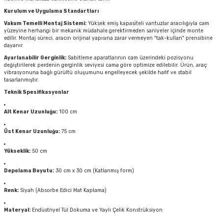
Kurulum ve Uygulama Standartları
Vakum Temelli Montaj Sistemi:
Yüksek emiş kapasiteli vantuzlar aracılığıyla cam
yüzeyine herhangi bir mekanik müdahale gerektirmeden saniyeler içinde monte
edilir. Montaj süreci, aracın orijinal yapısına zarar vermeyen "tak-kullan" prensibine
dayanır.
Ayarlanabilir Gerginlik:
Sabitleme aparatlarının cam üzerindeki pozisyonu
değiştirilerek perdenin gerginlik seviyesi cama göre optimize edilebilir. Ürün, araç
vibrasyonuna bağlı gürültü oluşumunu engelleyecek şekilde hafif ve stabil
tasarlanmıştır.
Teknik Spesifikasyonlar
Alt Kenar Uzunluğu:
100 cm
Üst Kenar Uzunluğu:
75 cm
Yükseklik:
50 cm
Depolama Boyutu:
30 cm x 30 cm (Katlanmış form)
Renk:
Siyah (Absorbe Edici Mat Kaplama)
Materyal:
Endüstriyel Tül Dokuma ve Yaylı Çelik Konstrüksiyon