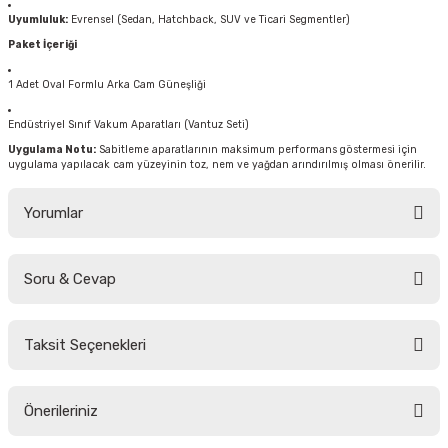
Uyumluluk:
Evrensel (Sedan, Hatchback, SUV ve Ticari Segmentler)
Paket İçeriği
1 Adet Oval Formlu Arka Cam Güneşliği
Endüstriyel Sınıf Vakum Aparatları (Vantuz Seti)
Uygulama Notu:
Sabitleme aparatlarının maksimum performans göstermesi için
uygulama yapılacak cam yüzeyinin toz, nem ve yağdan arındırılmış olması önerilir.
Yorumlar
Soru & Cevap
Bu ürüne ilk yorumu siz yapın!
Taksit Seçenekleri
Yorum Yaz
Ürün hakkında henüz soru sorulmamış.
Önerileriniz
Soru Sor