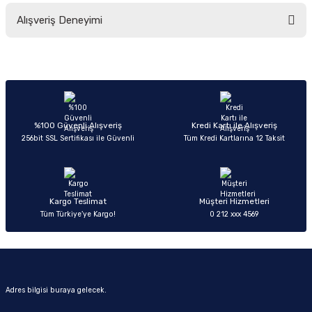
Bu ürünün fiyat bilgisi, resim, ürün açıklamalarında ve diğer konularda
Alışveriş Deneyimi
yetersiz gördüğünüz noktaları öneri formunu kullanarak tarafımıza
iletebilirsiniz.
Görüş ve önerileriniz için teşekkür ederiz.
Sitemize ilk yorumu siz yapın!
Ürün resmi kalitesiz, bozuk veya görüntülenemiyor.
Ürün açıklamasında eksik bilgiler bulunuyor.
Deneyimini Paylaş
Ürün bilgilerinde hatalar bulunuyor.
%100 Güvenli Alışveriş
Kredi Kartı ile Alışveriş
256bit SSL Sertifikası ile Güvenli
Tüm Kredi Kartlarına 12 Taksit
Ürün fiyatı diğer sitelerden daha pahalı.
Bu ürüne benzer farklı alternatifler olmalı.
Kargo Teslimat
Müşteri Hizmetleri
Tüm Türkiye’ye Kargo!
0 212 xxx 4569
Gönder
Adres bilgisi buraya gelecek.