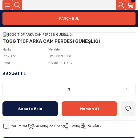
PARÇA BUL
TOGG T10F ARKA CAM PERDESİ GÜNEŞLİĞİ
Marka
Wehhler
Stok Kodu
QMCXWREL8S1
Fiyat
277,08 TL + KDV
332,50 TL
-
+
Sepete Ekle
Hemen Al
Karşılaştır
Yorum Yaz
Arkadaşına Öner
Paylaş