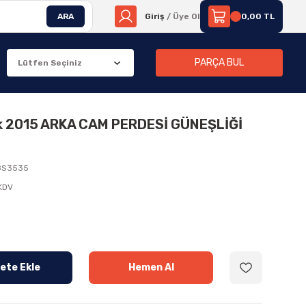
ARA
Giriş
/ Üye Ol
0,00 TL
PARÇA BUL
tuk 2015 ARKA CAM PERDESİ GÜNEŞLİĞİ
8S3535
 KDV
ete Ekle
Hemen Al