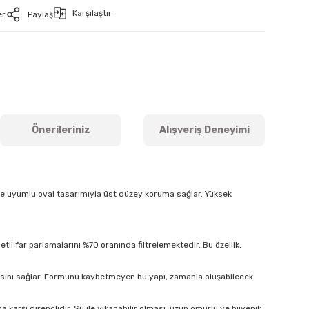
Karşılaştır
er
Paylaş
Önerileriniz
Alışveriş Deneyimi
ine uyumlu oval tasarımıyla üst düzey koruma sağlar. Yüksek
tli far parlamalarını %70 oranında filtrelemektedir. Bu özellik,
masını sağlar. Formunu kaybetmeyen bu yapı, zamanla oluşabilecek
arşı dirençlidir. Su ile yıkanabilir olması, uzun ömürlü ve hijyenik