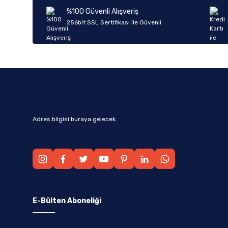
Ürün bilgilerinde hatalar bulunuyor.
%100 Güvenli Alışveriş
Ürün fiyatı diğer sitelerden daha pahalı.
256bit SSL Sertifikası ile Güvenli
Bu ürüne benzer farklı alternatifler olmalı.
Adres bilgisi buraya gelecek.
E-Bülten Aboneliği