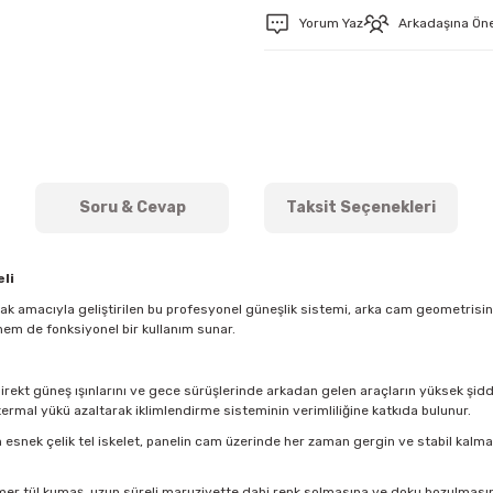
Yorum Yaz
Arkadaşına Ön
Soru & Cevap
Taksit Seçenekleri
li
mak amacıyla geliştirilen bu profesyonel güneşlik sistemi, arka cam geometris
hem de fonksiyonel bir kullanım sunar.
direkt güneş ışınlarını ve gece sürüşlerinde arkadan gelen araçların yüksek şidde
ermal yükü azaltarak iklimlendirme sisteminin verimliliğine katkıda bulunur.
esnek çelik tel iskelet, panelin cam üzerinde her zaman gergin ve stabil kal
imer tül kumaş, uzun süreli maruziyette dahi renk solmasına ve doku bozulmasına k