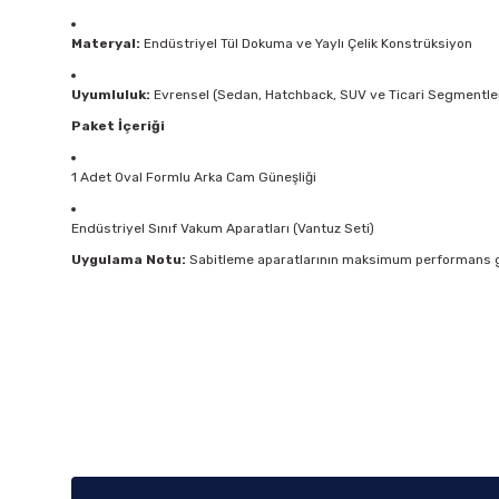
Materyal:
Endüstriyel Tül Dokuma ve Yaylı Çelik Konstrüksiyon
Uyumluluk:
Evrensel (Sedan, Hatchback, SUV ve Ticari Segmentle
Paket İçeriği
1 Adet Oval Formlu Arka Cam Güneşliği
Endüstriyel Sınıf Vakum Aparatları (Vantuz Seti)
Uygulama Notu:
Sabitleme aparatlarının maksimum performans gös
Bu ürünün fiyat bilgisi, resim, ürün açıklamalarında ve diğer k
Görüş ve önerileriniz için teşekkür ederiz.
Ürün resmi kalitesiz, bozuk veya görüntülenemiyor.
Ürün açıklamasında eksik bilgiler bulunuyor.