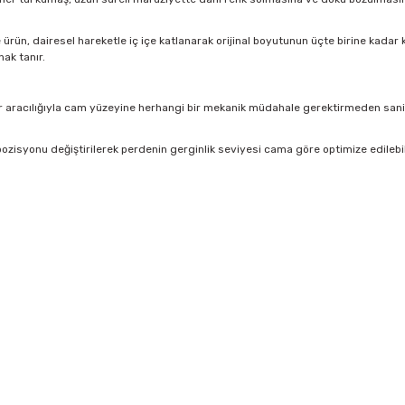
rün, dairesel hareketle iç içe katlanarak orijinal boyutunun üçte birine kadar kü
ak tanır.
 aracılığıyla cam yüzeyine herhangi bir mekanik müdahale gerektirmeden saniyel
ozisyonu değiştirilerek perdenin gerginlik seviyesi cama göre optimize edilebi