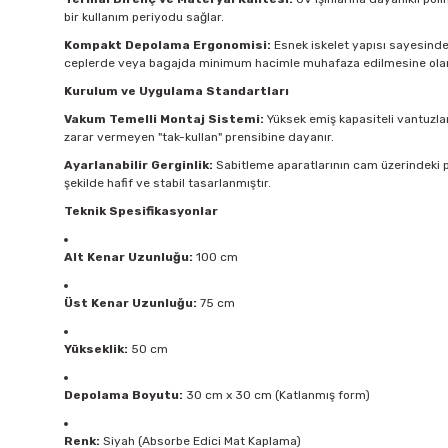
bir kullanım periyodu sağlar.
Kompakt Depolama Ergonomisi:
Esnek iskelet yapısı sayesinde ü
ceplerde veya bagajda minimum hacimle muhafaza edilmesine olan
Kurulum ve Uygulama Standartları
Vakum Temelli Montaj Sistemi:
Yüksek emiş kapasiteli vantuzlar
zarar vermeyen "tak-kullan" prensibine dayanır.
Ayarlanabilir Gerginlik:
Sabitleme aparatlarının cam üzerindeki p
şekilde hafif ve stabil tasarlanmıştır.
Teknik Spesifikasyonlar
Alt Kenar Uzunluğu:
100 cm
Üst Kenar Uzunluğu:
75 cm
Yükseklik:
50 cm
Depolama Boyutu:
30 cm x 30 cm (Katlanmış form)
Renk:
Siyah (Absorbe Edici Mat Kaplama)