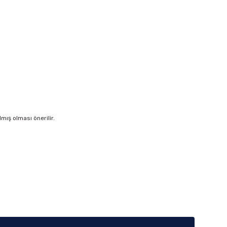
ış olması önerilir.
iletebilirsiniz.