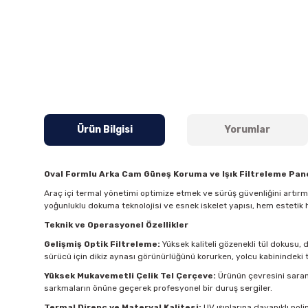
Ürün Bilgisi
Yorumlar
Oval Formlu Arka Cam Güneş Koruma ve Işık Filtreleme Pane
Araç içi termal yönetimi optimize etmek ve sürüş güvenliğini artır
yoğunluklu dokuma teknolojisi ve esnek iskelet yapısı, hem estetik 
Teknik ve Operasyonel Özellikler
Gelişmiş Optik Filtreleme:
Yüksek kaliteli gözenekli tül dokusu, 
sürücü için dikiz aynası görünürlüğünü korurken, yolcu kabinindeki t
Yüksek Mukavemetli Çelik Tel Çerçeve:
Ürünün çevresini saran 
sarkmaların önüne geçerek profesyonel bir duruş sergiler.
Termal Direnç ve Materyal Kalitesi:
UV ışınlarına dayanıklı pol