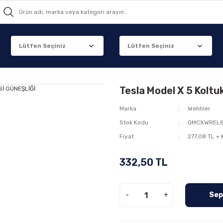
Tesla Model X 5 Kol
Marka
Wehhler
Stok Kodu
QMCXWREL
Fiyat
277,08 TL +
332,50 TL
-
+
Sep