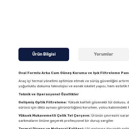
Ürün Bilgisi
Yorumlar
Oval Formlu Arka Cam Güneş Koruma ve Işık Filtreleme Pane
Araç içi termal yönetimi optimize etmek ve sürüş güvenliğini artır
yoğunluklu dokuma teknolojisi ve esnek iskelet yapısı, hem estetik 
Teknik ve Operasyonel Özellikler
Gelişmiş Optik Filtreleme:
Yüksek kaliteli gözenekli tül dokusu, 
sürücü için dikiz aynası görünürlüğünü korurken, yolcu kabinindeki t
Yüksek Mukavemetli Çelik Tel Çerçeve:
Ürünün çevresini saran 
sarkmaların önüne geçerek profesyonel bir duruş sergiler.
Termal Direnç ve Materyal Kalitesi:
UV ışınlarına dayanıklı pol