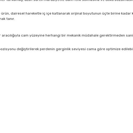
rün, dairesel hareketle iç içe katlanarak orijinal boyutunun üçte birine kadar kü
ak tanır.
 aracılığıyla cam yüzeyine herhangi bir mekanik müdahale gerektirmeden saniyel
ozisyonu değiştirilerek perdenin gerginlik seviyesi cama göre optimize edilebi