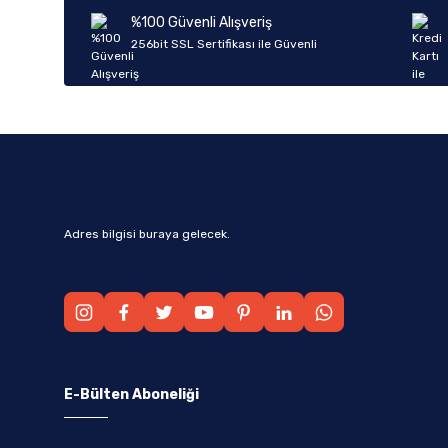
Ürün bilgilerinde hatalar bulunuyor.
%100 Güvenli Alışveriş
Ürün fiyatı diğer sitelerden daha pahalı.
256bit SSL Sertifikası ile Güvenli
Bu ürüne benzer farklı alternatifler olmalı.
Adres bilgisi buraya gelecek.
E-Bülten Aboneliği