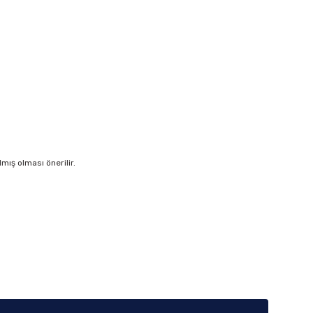
ış olması önerilir.
iletebilirsiniz.