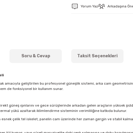
Yorum Yaz
Arkadaşına Ön
Soru & Cevap
Taksit Seçenekleri
li
mak amacıyla geliştirilen bu profesyonel güneşlik sistemi, arka cam geometris
hem de fonksiyonel bir kullanım sunar.
direkt güneş ışınlarını ve gece sürüşlerinde arkadan gelen araçların yüksek şidde
ermal yükü azaltarak iklimlendirme sisteminin verimliliğine katkıda bulunur.
esnek çelik tel iskelet, panelin cam üzerinde her zaman gergin ve stabil kal
imer tül kumaş, uzun süreli maruziyette dahi renk solmasına ve doku bozulmasına k