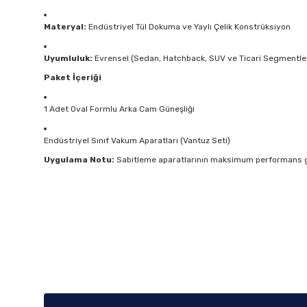
Materyal:
Endüstriyel Tül Dokuma ve Yaylı Çelik Konstrüksiyon
Uyumluluk:
Evrensel (Sedan, Hatchback, SUV ve Ticari Segmentle
Paket İçeriği
1 Adet Oval Formlu Arka Cam Güneşliği
Endüstriyel Sınıf Vakum Aparatları (Vantuz Seti)
Uygulama Notu:
Sabitleme aparatlarının maksimum performans gös
Bu ürünün fiyat bilgisi, resim, ürün açıklamalarında ve diğer k
Görüş ve önerileriniz için teşekkür ederiz.
Ürün resmi kalitesiz, bozuk veya görüntülenemiyor.
Ürün açıklamasında eksik bilgiler bulunuyor.