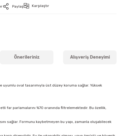
Karşılaştır
er
Paylaş
Önerileriniz
Alışveriş Deneyimi
ine uyumlu oval tasarımıyla üst düzey koruma sağlar. Yüksek
tli far parlamalarını %70 oranında filtrelemektedir. Bu özellik,
masını sağlar. Formunu kaybetmeyen bu yapı, zamanla oluşabilecek
arşı dirençlidir. Su ile yıkanabilir olması, uzun ömürlü ve hijyenik