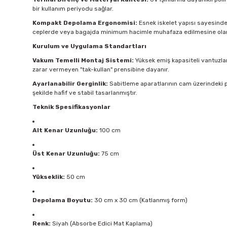
bir kullanım periyodu sağlar.
Kompakt Depolama Ergonomisi:
Esnek iskelet yapısı sayesinde ü
ceplerde veya bagajda minimum hacimle muhafaza edilmesine olan
Kurulum ve Uygulama Standartları
Vakum Temelli Montaj Sistemi:
Yüksek emiş kapasiteli vantuzlar
zarar vermeyen "tak-kullan" prensibine dayanır.
Ayarlanabilir Gerginlik:
Sabitleme aparatlarının cam üzerindeki p
şekilde hafif ve stabil tasarlanmıştır.
Teknik Spesifikasyonlar
Alt Kenar Uzunluğu:
100 cm
Üst Kenar Uzunluğu:
75 cm
Yükseklik:
50 cm
Depolama Boyutu:
30 cm x 30 cm (Katlanmış form)
Renk:
Siyah (Absorbe Edici Mat Kaplama)