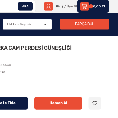
ARA
Giriş
/ Üye Ol
0,00 TL
PARÇA BUL
ARKA CAM PERDESİ GÜNEŞLİĞİ
8S3530
 KDV
ete Ekle
Hemen Al