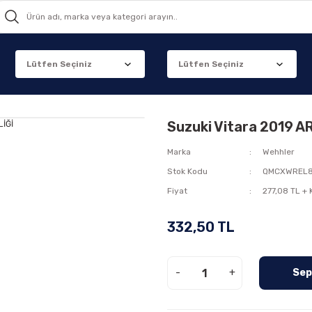
Suzuki Vitara 2019 
Marka
Wehhler
Stok Kodu
QMCXWREL
Fiyat
277,08 TL +
332,50 TL
-
+
Sep