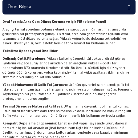
Ürün Bilgisi
Oval Formlu Arka Cam Güneş Koruma ve Işık Filtreleme Paneli
Araç içi termal yönetimi optimize etmek ve sürüş güvenliğini artırmak amacıyla
geliştirilen bu profesyonel güneşlik sistemi, arka cam geometrisine uyumlu oval
tasarımıyla üst düzey koruma sağlar. Yüksek yoğunluklu dokuma teknolojisi ve
esnek iskelet yapısı, hem estetik hem de fonksiyonel bir kullanım sunar.
Teknik ve Operasyonel Özellikler
Gelişmiş Optik Filtreleme:
Yüksek kaliteli gözenekli tül dokusu, direkt güneş
ışınlarını ve gece sürüşlerinde arkadan gelen araçların yüksek şiddetli far
parlamalarını %70 oranında filtrelemektedir. Bu özellik, sürücü için dikiz aynası
görünürlüğünü korurken, yolcu kabinindeki termal yükü azaltarak iklimlendirme
sisteminin verimliliğine katkıda bulunur.
Yüksek Mukavemetli Çelik Tel Çerçeve:
Ürünün çevresini saran esnek çelik tel
iskelet, panelin cam üzerinde her zaman gergin ve stabil kalmasını sağlar. Formunu
kaybetmeyen bu yapı, zamanla oluşabilecek sarkmaların önüne geçerek
profesyonel bir duruş sergiler.
Termal Direnç ve Materyal Kalitesi:
UV ışınlarına dayanıklı polimer tül kumaş,
uzun süreli maruziyette dahi renk solmasına ve doku bozulmasına karşı dirençlidir.
Su ile yıkanabilir olması, uzun ömürlü ve hijyenik bir kullanım periyodu sağlar.
Kompakt Depolama Ergonomisi:
Esnek iskelet yapısı sayesinde ürün, dairesel
hareketle iç içe katlanarak orijinal boyutunun üçte birine kadar küçülebilir. Bu
özellik, kullanılmadığı durumlarda koltuk arkası ceplerde veya bagajda minimum
hacimle muhafaza edilmesine olanak tanır.