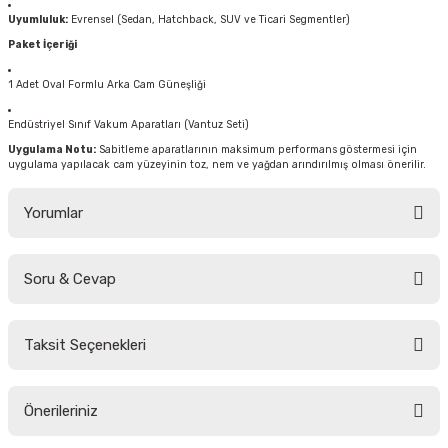
Uyumluluk:
Evrensel (Sedan, Hatchback, SUV ve Ticari Segmentler)
Paket İçeriği
1 Adet Oval Formlu Arka Cam Güneşliği
Endüstriyel Sınıf Vakum Aparatları (Vantuz Seti)
Uygulama Notu:
Sabitleme aparatlarının maksimum performans göstermesi için
uygulama yapılacak cam yüzeyinin toz, nem ve yağdan arındırılmış olması önerilir.
Yorumlar
Soru & Cevap
Bu ürüne ilk yorumu siz yapın!
Taksit Seçenekleri
Yorum Yaz
Ürün hakkında henüz soru sorulmamış.
Önerileriniz
Soru Sor