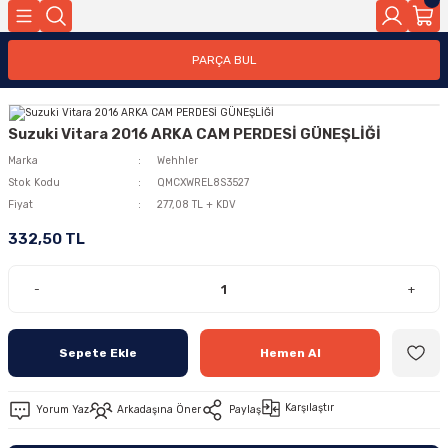
PARÇA BUL
Suzuki Vitara 2016 ARKA CAM PERDESİ GÜNEŞLİĞİ
Marka
Wehhler
Stok Kodu
QMCXWREL8S3527
Fiyat
277,08 TL + KDV
332,50 TL
-
+
Sepete Ekle
Hemen Al
Karşılaştır
Yorum Yaz
Arkadaşına Öner
Paylaş