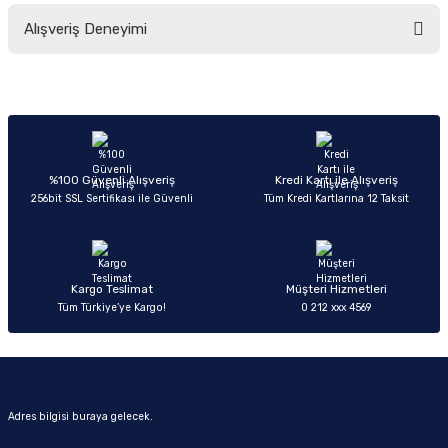
Bu ürünün fiyat bilgisi, resim, ürün açıklamalarında ve diğer konularda
Alışveriş Deneyimi
yetersiz gördüğünüz noktaları öneri formunu kullanarak tarafımıza
iletebilirsiniz.
Görüş ve önerileriniz için teşekkür ederiz.
Sitemize ilk yorumu siz yapın!
Ürün resmi kalitesiz, bozuk veya görüntülenemiyor.
Ürün açıklamasında eksik bilgiler bulunuyor.
Deneyimini Paylaş
Ürün bilgilerinde hatalar bulunuyor.
%100 Güvenli Alışveriş
Kredi Kartı ile Alışveriş
256bit SSL Sertifikası ile Güvenli
Tüm Kredi Kartlarına 12 Taksit
Ürün fiyatı diğer sitelerden daha pahalı.
Bu ürüne benzer farklı alternatifler olmalı.
Kargo Teslimat
Müşteri Hizmetleri
Tüm Türkiye’ye Kargo!
0 212 xxx 4569
Gönder
Adres bilgisi buraya gelecek.