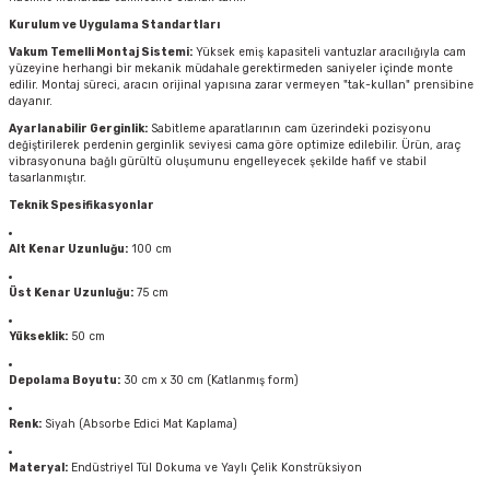
Kurulum ve Uygulama Standartları
Vakum Temelli Montaj Sistemi:
Yüksek emiş kapasiteli vantuzlar aracılığıyla cam
yüzeyine herhangi bir mekanik müdahale gerektirmeden saniyeler içinde monte
edilir. Montaj süreci, aracın orijinal yapısına zarar vermeyen "tak-kullan" prensibine
dayanır.
Ayarlanabilir Gerginlik:
Sabitleme aparatlarının cam üzerindeki pozisyonu
değiştirilerek perdenin gerginlik seviyesi cama göre optimize edilebilir. Ürün, araç
vibrasyonuna bağlı gürültü oluşumunu engelleyecek şekilde hafif ve stabil
tasarlanmıştır.
Teknik Spesifikasyonlar
Alt Kenar Uzunluğu:
100 cm
Üst Kenar Uzunluğu:
75 cm
Yükseklik:
50 cm
Depolama Boyutu:
30 cm x 30 cm (Katlanmış form)
Renk:
Siyah (Absorbe Edici Mat Kaplama)
Materyal:
Endüstriyel Tül Dokuma ve Yaylı Çelik Konstrüksiyon