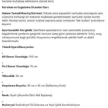
hacimle muhafaza edilmesine olanak tanır.
Kurulum ve Uygulama Standartları
Vakum Temelli Montaj Sistemi:
Yüksek emiş kapasiteli vantuzlar aracılığıyla cam
yüzeyine herhangi bir mekanik müdahale gerektirmeden saniyeler içinde monte
edilir. Montaj süreci, aracın orijinal yapısına zarar vermeyen "tak-kullan" prensibine
dayanır.
Ayarlanabilir Gerginlik:
Sabitleme aparatlarının cam üzerindeki pozisyonu
değiştirilerek perdenin gerginlik seviyesi cama göre optimize edilebilir. Ürün, araç
vibrasyonuna bağlı gürültü oluşumunu engelleyecek şekilde hafif ve stabil
tasarlanmıştır.
Teknik Spesifikasyonlar
Alt Kenar Uzunluğu:
100 cm
Üst Kenar Uzunluğu:
75 cm
Yükseklik:
50 cm
Depolama Boyutu:
30 cm x 30 cm (Katlanmış form)
Renk:
Siyah (Absorbe Edici Mat Kaplama)
Materyal:
Endüstriyel Tül Dokuma ve Yaylı Çelik Konstrüksiyon