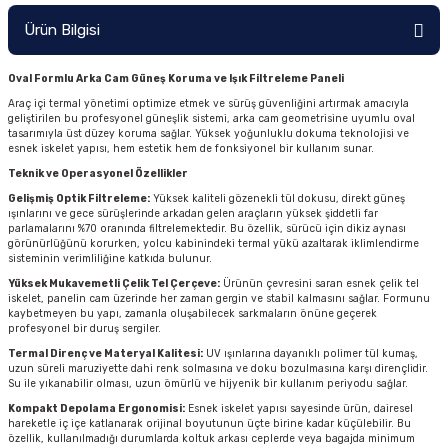
Ürün Bilgisi
Oval Formlu Arka Cam Güneş Koruma ve Işık Filtreleme Paneli
Araç içi termal yönetimi optimize etmek ve sürüş güvenliğini artırmak amacıyla
geliştirilen bu profesyonel güneşlik sistemi, arka cam geometrisine uyumlu oval
tasarımıyla üst düzey koruma sağlar. Yüksek yoğunluklu dokuma teknolojisi ve
esnek iskelet yapısı, hem estetik hem de fonksiyonel bir kullanım sunar.
Teknik ve Operasyonel Özellikler
Gelişmiş Optik Filtreleme:
Yüksek kaliteli gözenekli tül dokusu, direkt güneş
ışınlarını ve gece sürüşlerinde arkadan gelen araçların yüksek şiddetli far
parlamalarını %70 oranında filtrelemektedir. Bu özellik, sürücü için dikiz aynası
görünürlüğünü korurken, yolcu kabinindeki termal yükü azaltarak iklimlendirme
sisteminin verimliliğine katkıda bulunur.
Yüksek Mukavemetli Çelik Tel Çerçeve:
Ürünün çevresini saran esnek çelik tel
iskelet, panelin cam üzerinde her zaman gergin ve stabil kalmasını sağlar. Formunu
kaybetmeyen bu yapı, zamanla oluşabilecek sarkmaların önüne geçerek
profesyonel bir duruş sergiler.
Termal Direnç ve Materyal Kalitesi:
UV ışınlarına dayanıklı polimer tül kumaş,
uzun süreli maruziyette dahi renk solmasına ve doku bozulmasına karşı dirençlidir.
Su ile yıkanabilir olması, uzun ömürlü ve hijyenik bir kullanım periyodu sağlar.
Kompakt Depolama Ergonomisi:
Esnek iskelet yapısı sayesinde ürün, dairesel
hareketle iç içe katlanarak orijinal boyutunun üçte birine kadar küçülebilir. Bu
özellik, kullanılmadığı durumlarda koltuk arkası ceplerde veya bagajda minimum