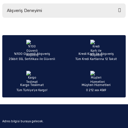
Bu ürünün fiyat bilgisi, resim, ürün açıklamalarında ve diğer konularda
Alışveriş Deneyimi
yetersiz gördüğünüz noktaları öneri formunu kullanarak tarafımıza
iletebilirsiniz.
Görüş ve önerileriniz için teşekkür ederiz.
Sitemize ilk yorumu siz yapın!
Ürün resmi kalitesiz, bozuk veya görüntülenemiyor.
Ürün açıklamasında eksik bilgiler bulunuyor.
Deneyimini Paylaş
Ürün bilgilerinde hatalar bulunuyor.
%100 Güvenli Alışveriş
Kredi Kartı ile Alışveriş
256bit SSL Sertifikası ile Güvenli
Tüm Kredi Kartlarına 12 Taksit
Ürün fiyatı diğer sitelerden daha pahalı.
Bu ürüne benzer farklı alternatifler olmalı.
Kargo Teslimat
Müşteri Hizmetleri
Tüm Türkiye’ye Kargo!
0 212 xxx 4569
Gönder
Adres bilgisi buraya gelecek.