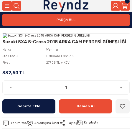
PARÇA BUL
Suzuki SX4 S-Cross 2018 ARKA CAM PERDESİ GÜNEŞLİĞİ
Marka
Wehhler
Stok Kodu
QMCXWREL8S3515
Fiyat
277,08 TL + KDV
332,50 TL
-
+
Sepete Ekle
Hemen Al
Karşılaştır
Yorum Yaz
Arkadaşına Öner
Paylaş