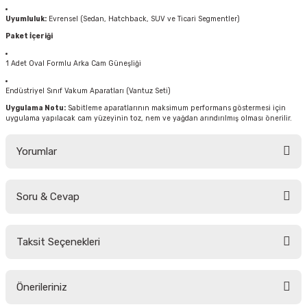
Uyumluluk:
Evrensel (Sedan, Hatchback, SUV ve Ticari Segmentler)
Paket İçeriği
1 Adet Oval Formlu Arka Cam Güneşliği
Endüstriyel Sınıf Vakum Aparatları (Vantuz Seti)
Uygulama Notu:
Sabitleme aparatlarının maksimum performans göstermesi için
uygulama yapılacak cam yüzeyinin toz, nem ve yağdan arındırılmış olması önerilir.
Yorumlar
Soru & Cevap
Bu ürüne ilk yorumu siz yapın!
Taksit Seçenekleri
Yorum Yaz
Ürün hakkında henüz soru sorulmamış.
Önerileriniz
Soru Sor