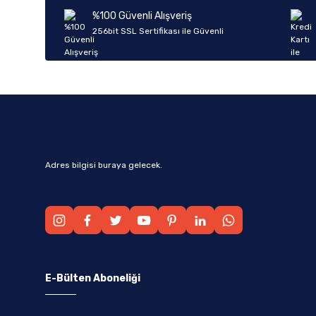
Ürün bilgilerinde hatalar bulunuyor.
%100 Güvenli Alışveriş
Ürün fiyatı diğer sitelerden daha pahalı.
256bit SSL Sertifikası ile Güvenli
Bu ürüne benzer farklı alternatifler olmalı.
Adres bilgisi buraya gelecek.
E-Bülten Aboneliği