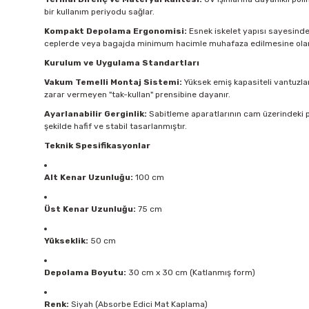
bir kullanım periyodu sağlar.
Kompakt Depolama Ergonomisi:
Esnek iskelet yapısı sayesinde ü
ceplerde veya bagajda minimum hacimle muhafaza edilmesine olan
Kurulum ve Uygulama Standartları
Vakum Temelli Montaj Sistemi:
Yüksek emiş kapasiteli vantuzlar
zarar vermeyen "tak-kullan" prensibine dayanır.
Ayarlanabilir Gerginlik:
Sabitleme aparatlarının cam üzerindeki p
şekilde hafif ve stabil tasarlanmıştır.
Teknik Spesifikasyonlar
Alt Kenar Uzunluğu:
100 cm
Üst Kenar Uzunluğu:
75 cm
Yükseklik:
50 cm
Depolama Boyutu:
30 cm x 30 cm (Katlanmış form)
Renk:
Siyah (Absorbe Edici Mat Kaplama)