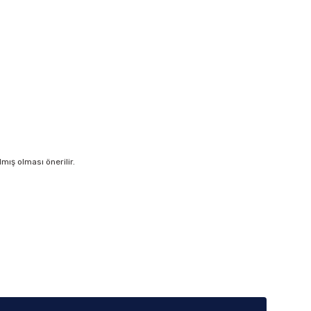
ış olması önerilir.
iletebilirsiniz.