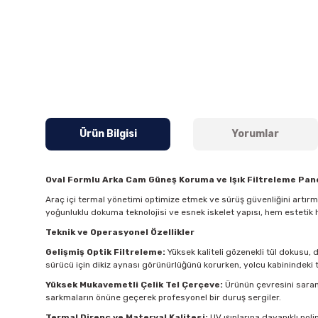
Ürün Bilgisi
Yorumlar
Oval Formlu Arka Cam Güneş Koruma ve Işık Filtreleme Pane
Araç içi termal yönetimi optimize etmek ve sürüş güvenliğini artır
yoğunluklu dokuma teknolojisi ve esnek iskelet yapısı, hem estetik 
Teknik ve Operasyonel Özellikler
Gelişmiş Optik Filtreleme:
Yüksek kaliteli gözenekli tül dokusu, 
sürücü için dikiz aynası görünürlüğünü korurken, yolcu kabinindeki t
Yüksek Mukavemetli Çelik Tel Çerçeve:
Ürünün çevresini saran 
sarkmaların önüne geçerek profesyonel bir duruş sergiler.
Termal Direnç ve Materyal Kalitesi:
UV ışınlarına dayanıklı pol