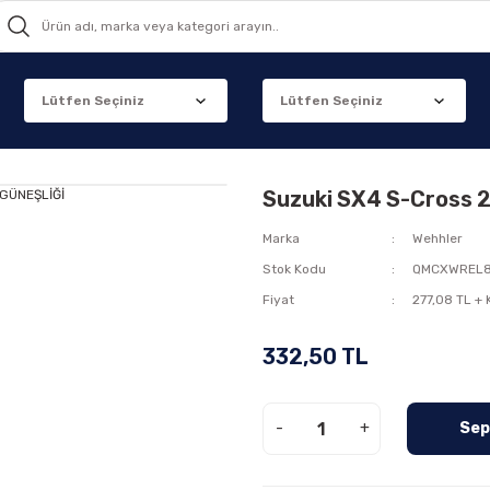
Suzuki SX4 S-Cross 
Marka
Wehhler
Stok Kodu
QMCXWREL
Fiyat
277,08 TL +
332,50 TL
-
+
Sep