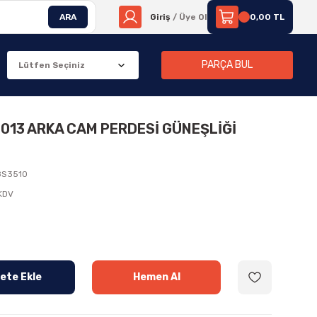
ARA
Giriş
/ Üye Ol
0,00 TL
PARÇA BUL
2013 ARKA CAM PERDESİ GÜNEŞLİĞİ
8S3510
 KDV
ete Ekle
Hemen Al