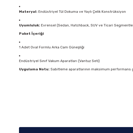
Materyal:
Endüstriyel Tül Dokuma ve Yaylı Çelik Konstrüksiyon
Uyumluluk:
Evrensel (Sedan, Hatchback, SUV ve Ticari Segmentle
Paket İçeriği
1 Adet Oval Formlu Arka Cam Güneşliği
Endüstriyel Sınıf Vakum Aparatları (Vantuz Seti)
Uygulama Notu:
Sabitleme aparatlarının maksimum performans gös
Bu ürünün fiyat bilgisi, resim, ürün açıklamalarında ve diğer k
Görüş ve önerileriniz için teşekkür ederiz.
Ürün resmi kalitesiz, bozuk veya görüntülenemiyor.
Ürün açıklamasında eksik bilgiler bulunuyor.