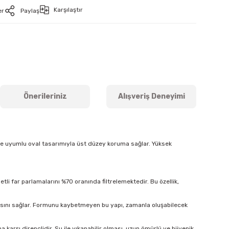
Karşılaştır
er
Paylaş
Önerileriniz
Alışveriş Deneyimi
ine uyumlu oval tasarımıyla üst düzey koruma sağlar. Yüksek
tli far parlamalarını %70 oranında filtrelemektedir. Bu özellik,
masını sağlar. Formunu kaybetmeyen bu yapı, zamanla oluşabilecek
arşı dirençlidir. Su ile yıkanabilir olması, uzun ömürlü ve hijyenik