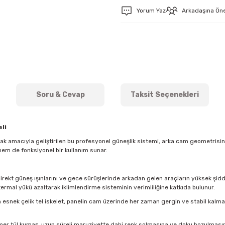
Yorum Yaz
Arkadaşına Ön
Soru & Cevap
Taksit Seçenekleri
li
mak amacıyla geliştirilen bu profesyonel güneşlik sistemi, arka cam geometris
hem de fonksiyonel bir kullanım sunar.
direkt güneş ışınlarını ve gece sürüşlerinde arkadan gelen araçların yüksek şidde
ermal yükü azaltarak iklimlendirme sisteminin verimliliğine katkıda bulunur.
esnek çelik tel iskelet, panelin cam üzerinde her zaman gergin ve stabil kal
imer tül kumaş, uzun süreli maruziyette dahi renk solmasına ve doku bozulmasına k