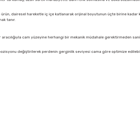
rün, dairesel hareketle iç içe katlanarak orijinal boyutunun üçte birine kadar kü
ak tanır.
 aracılığıyla cam yüzeyine herhangi bir mekanik müdahale gerektirmeden saniyel
ozisyonu değiştirilerek perdenin gerginlik seviyesi cama göre optimize edilebi