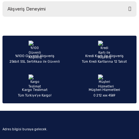
Bu ürünün fiyat bilgisi, resim, ürün açıklamalarında ve diğer konularda
Alışveriş Deneyimi
yetersiz gördüğünüz noktaları öneri formunu kullanarak tarafımıza
iletebilirsiniz.
Görüş ve önerileriniz için teşekkür ederiz.
Sitemize ilk yorumu siz yapın!
Ürün resmi kalitesiz, bozuk veya görüntülenemiyor.
Ürün açıklamasında eksik bilgiler bulunuyor.
Deneyimini Paylaş
Ürün bilgilerinde hatalar bulunuyor.
%100 Güvenli Alışveriş
Kredi Kartı ile Alışveriş
256bit SSL Sertifikası ile Güvenli
Tüm Kredi Kartlarına 12 Taksit
Ürün fiyatı diğer sitelerden daha pahalı.
Bu ürüne benzer farklı alternatifler olmalı.
Kargo Teslimat
Müşteri Hizmetleri
Tüm Türkiye’ye Kargo!
0 212 xxx 4569
Gönder
Adres bilgisi buraya gelecek.