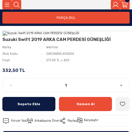
PARÇA BUL
Suzuki Swift 2019 ARKA CAM PERDESİ GÜNEŞLİĞİ
Marka
Wehhler
Stok Kodu
QMCXWREL8S3505
Fiyat
277,08 TL + KDV
332,50 TL
-
+
Sepete Ekle
Hemen Al
Karşılaştır
Yorum Yaz
Arkadaşına Öner
Paylaş