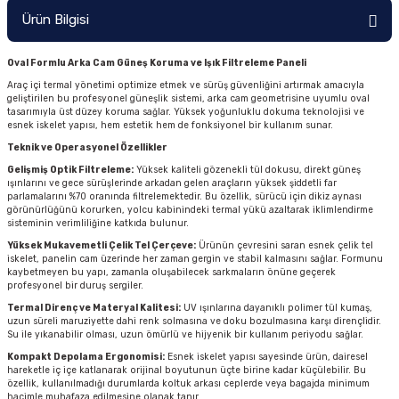
Ürün Bilgisi
Oval Formlu Arka Cam Güneş Koruma ve Işık Filtreleme Paneli
Araç içi termal yönetimi optimize etmek ve sürüş güvenliğini artırmak amacıyla
geliştirilen bu profesyonel güneşlik sistemi, arka cam geometrisine uyumlu oval
tasarımıyla üst düzey koruma sağlar. Yüksek yoğunluklu dokuma teknolojisi ve
esnek iskelet yapısı, hem estetik hem de fonksiyonel bir kullanım sunar.
Teknik ve Operasyonel Özellikler
Gelişmiş Optik Filtreleme:
Yüksek kaliteli gözenekli tül dokusu, direkt güneş
ışınlarını ve gece sürüşlerinde arkadan gelen araçların yüksek şiddetli far
parlamalarını %70 oranında filtrelemektedir. Bu özellik, sürücü için dikiz aynası
görünürlüğünü korurken, yolcu kabinindeki termal yükü azaltarak iklimlendirme
sisteminin verimliliğine katkıda bulunur.
Yüksek Mukavemetli Çelik Tel Çerçeve:
Ürünün çevresini saran esnek çelik tel
iskelet, panelin cam üzerinde her zaman gergin ve stabil kalmasını sağlar. Formunu
kaybetmeyen bu yapı, zamanla oluşabilecek sarkmaların önüne geçerek
profesyonel bir duruş sergiler.
Termal Direnç ve Materyal Kalitesi:
UV ışınlarına dayanıklı polimer tül kumaş,
uzun süreli maruziyette dahi renk solmasına ve doku bozulmasına karşı dirençlidir.
Su ile yıkanabilir olması, uzun ömürlü ve hijyenik bir kullanım periyodu sağlar.
Kompakt Depolama Ergonomisi:
Esnek iskelet yapısı sayesinde ürün, dairesel
hareketle iç içe katlanarak orijinal boyutunun üçte birine kadar küçülebilir. Bu
özellik, kullanılmadığı durumlarda koltuk arkası ceplerde veya bagajda minimum
hacimle muhafaza edilmesine olanak tanır.