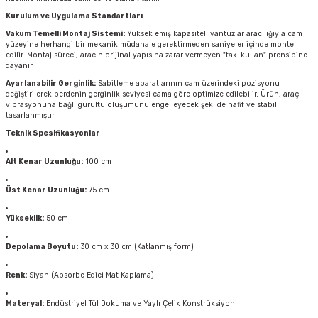
Kurulum ve Uygulama Standartları
Vakum Temelli Montaj Sistemi:
Yüksek emiş kapasiteli vantuzlar aracılığıyla cam
yüzeyine herhangi bir mekanik müdahale gerektirmeden saniyeler içinde monte
edilir. Montaj süreci, aracın orijinal yapısına zarar vermeyen "tak-kullan" prensibine
dayanır.
Ayarlanabilir Gerginlik:
Sabitleme aparatlarının cam üzerindeki pozisyonu
değiştirilerek perdenin gerginlik seviyesi cama göre optimize edilebilir. Ürün, araç
vibrasyonuna bağlı gürültü oluşumunu engelleyecek şekilde hafif ve stabil
tasarlanmıştır.
Teknik Spesifikasyonlar
Alt Kenar Uzunluğu:
100 cm
Üst Kenar Uzunluğu:
75 cm
Yükseklik:
50 cm
Depolama Boyutu:
30 cm x 30 cm (Katlanmış form)
Renk:
Siyah (Absorbe Edici Mat Kaplama)
Materyal:
Endüstriyel Tül Dokuma ve Yaylı Çelik Konstrüksiyon