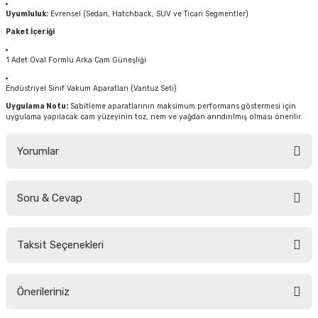
Uyumluluk:
Evrensel (Sedan, Hatchback, SUV ve Ticari Segmentler)
Paket İçeriği
1 Adet Oval Formlu Arka Cam Güneşliği
Endüstriyel Sınıf Vakum Aparatları (Vantuz Seti)
Uygulama Notu:
Sabitleme aparatlarının maksimum performans göstermesi için
uygulama yapılacak cam yüzeyinin toz, nem ve yağdan arındırılmış olması önerilir.
Yorumlar
Soru & Cevap
Bu ürüne ilk yorumu siz yapın!
Taksit Seçenekleri
Yorum Yaz
Ürün hakkında henüz soru sorulmamış.
Önerileriniz
Soru Sor