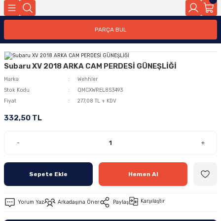
PARÇA BUL
Subaru XV 2018 ARKA CAM PERDESİ GÜNEŞLİĞİ
Marka
Wehhler
Stok Kodu
QMCXWREL8S3493
Fiyat
277,08 TL + KDV
332,50 TL
-
+
Sepete Ekle
Hemen Al
Karşılaştır
Yorum Yaz
Arkadaşına Öner
Paylaş