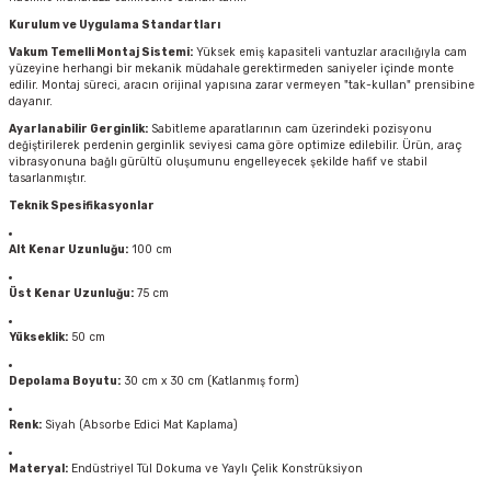
Kurulum ve Uygulama Standartları
Vakum Temelli Montaj Sistemi:
Yüksek emiş kapasiteli vantuzlar aracılığıyla cam
yüzeyine herhangi bir mekanik müdahale gerektirmeden saniyeler içinde monte
edilir. Montaj süreci, aracın orijinal yapısına zarar vermeyen "tak-kullan" prensibine
dayanır.
Ayarlanabilir Gerginlik:
Sabitleme aparatlarının cam üzerindeki pozisyonu
değiştirilerek perdenin gerginlik seviyesi cama göre optimize edilebilir. Ürün, araç
vibrasyonuna bağlı gürültü oluşumunu engelleyecek şekilde hafif ve stabil
tasarlanmıştır.
Teknik Spesifikasyonlar
Alt Kenar Uzunluğu:
100 cm
Üst Kenar Uzunluğu:
75 cm
Yükseklik:
50 cm
Depolama Boyutu:
30 cm x 30 cm (Katlanmış form)
Renk:
Siyah (Absorbe Edici Mat Kaplama)
Materyal:
Endüstriyel Tül Dokuma ve Yaylı Çelik Konstrüksiyon