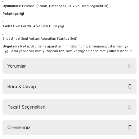
Uyumluluk:
Evrensel (Sedan, Hatchback, SUV ve Ticari Segmentler)
Paket İçeriği
1 Adet Oval Formlu Arka Cam Güneşliği
Endüstriyel Sınıf Vakum Aparatları (Vantuz Seti)
Uygulama Notu:
Sabitleme aparatlarının maksimum performans göstermesi için
uygulama yapılacak cam yüzeyinin toz, nem ve yağdan arındırılmış olması önerilir.
Yorumlar
Soru & Cevap
Bu ürüne ilk yorumu siz yapın!
Taksit Seçenekleri
Yorum Yaz
Ürün hakkında henüz soru sorulmamış.
Önerileriniz
Soru Sor