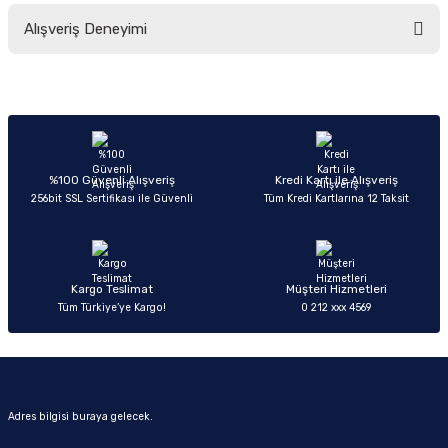
Bu ürünün fiyat bilgisi, resim, ürün açıklamalarında ve diğer konularda
Alışveriş Deneyimi
yetersiz gördüğünüz noktaları öneri formunu kullanarak tarafımıza
iletebilirsiniz.
Görüş ve önerileriniz için teşekkür ederiz.
Sitemize ilk yorumu siz yapın!
Ürün resmi kalitesiz, bozuk veya görüntülenemiyor.
Ürün açıklamasında eksik bilgiler bulunuyor.
Deneyimini Paylaş
Ürün bilgilerinde hatalar bulunuyor.
%100 Güvenli Alışveriş
Kredi Kartı ile Alışveriş
256bit SSL Sertifikası ile Güvenli
Tüm Kredi Kartlarına 12 Taksit
Ürün fiyatı diğer sitelerden daha pahalı.
Bu ürüne benzer farklı alternatifler olmalı.
Kargo Teslimat
Müşteri Hizmetleri
Tüm Türkiye’ye Kargo!
0 212 xxx 4569
Gönder
Adres bilgisi buraya gelecek.