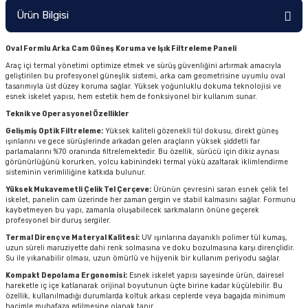
Ürün Bilgisi
Oval Formlu Arka Cam Güneş Koruma ve Işık Filtreleme Paneli
Araç içi termal yönetimi optimize etmek ve sürüş güvenliğini artırmak amacıyla
geliştirilen bu profesyonel güneşlik sistemi, arka cam geometrisine uyumlu oval
tasarımıyla üst düzey koruma sağlar. Yüksek yoğunluklu dokuma teknolojisi ve
esnek iskelet yapısı, hem estetik hem de fonksiyonel bir kullanım sunar.
Teknik ve Operasyonel Özellikler
Gelişmiş Optik Filtreleme:
Yüksek kaliteli gözenekli tül dokusu, direkt güneş
ışınlarını ve gece sürüşlerinde arkadan gelen araçların yüksek şiddetli far
parlamalarını %70 oranında filtrelemektedir. Bu özellik, sürücü için dikiz aynası
görünürlüğünü korurken, yolcu kabinindeki termal yükü azaltarak iklimlendirme
sisteminin verimliliğine katkıda bulunur.
Yüksek Mukavemetli Çelik Tel Çerçeve:
Ürünün çevresini saran esnek çelik tel
iskelet, panelin cam üzerinde her zaman gergin ve stabil kalmasını sağlar. Formunu
kaybetmeyen bu yapı, zamanla oluşabilecek sarkmaların önüne geçerek
profesyonel bir duruş sergiler.
Termal Direnç ve Materyal Kalitesi:
UV ışınlarına dayanıklı polimer tül kumaş,
uzun süreli maruziyette dahi renk solmasına ve doku bozulmasına karşı dirençlidir.
Su ile yıkanabilir olması, uzun ömürlü ve hijyenik bir kullanım periyodu sağlar.
Kompakt Depolama Ergonomisi:
Esnek iskelet yapısı sayesinde ürün, dairesel
hareketle iç içe katlanarak orijinal boyutunun üçte birine kadar küçülebilir. Bu
özellik, kullanılmadığı durumlarda koltuk arkası ceplerde veya bagajda minimum
hacimle muhafaza edilmesine olanak tanır.