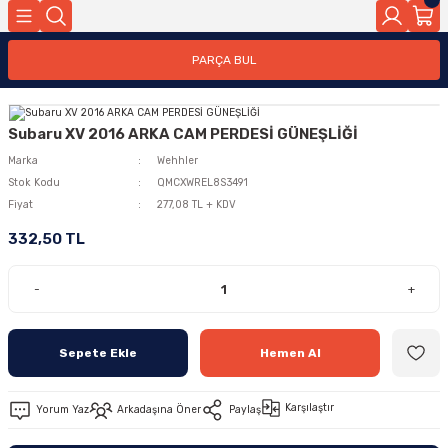
PARÇA BUL
Subaru XV 2016 ARKA CAM PERDESİ GÜNEŞLİĞİ
Marka
Wehhler
Stok Kodu
QMCXWREL8S3491
Fiyat
277,08 TL + KDV
332,50 TL
-
+
Sepete Ekle
Hemen Al
Karşılaştır
Yorum Yaz
Arkadaşına Öner
Paylaş