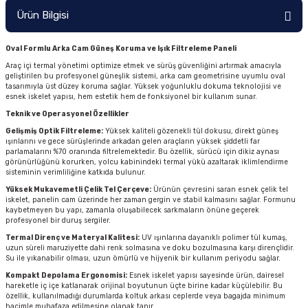
Ürün Bilgisi
Oval Formlu Arka Cam Güneş Koruma ve Işık Filtreleme Paneli
Araç içi termal yönetimi optimize etmek ve sürüş güvenliğini artırmak amacıyla
geliştirilen bu profesyonel güneşlik sistemi, arka cam geometrisine uyumlu oval
tasarımıyla üst düzey koruma sağlar. Yüksek yoğunluklu dokuma teknolojisi ve
esnek iskelet yapısı, hem estetik hem de fonksiyonel bir kullanım sunar.
Teknik ve Operasyonel Özellikler
Gelişmiş Optik Filtreleme:
Yüksek kaliteli gözenekli tül dokusu, direkt güneş
ışınlarını ve gece sürüşlerinde arkadan gelen araçların yüksek şiddetli far
parlamalarını %70 oranında filtrelemektedir. Bu özellik, sürücü için dikiz aynası
görünürlüğünü korurken, yolcu kabinindeki termal yükü azaltarak iklimlendirme
sisteminin verimliliğine katkıda bulunur.
Yüksek Mukavemetli Çelik Tel Çerçeve:
Ürünün çevresini saran esnek çelik tel
iskelet, panelin cam üzerinde her zaman gergin ve stabil kalmasını sağlar. Formunu
kaybetmeyen bu yapı, zamanla oluşabilecek sarkmaların önüne geçerek
profesyonel bir duruş sergiler.
Termal Direnç ve Materyal Kalitesi:
UV ışınlarına dayanıklı polimer tül kumaş,
uzun süreli maruziyette dahi renk solmasına ve doku bozulmasına karşı dirençlidir.
Su ile yıkanabilir olması, uzun ömürlü ve hijyenik bir kullanım periyodu sağlar.
Kompakt Depolama Ergonomisi:
Esnek iskelet yapısı sayesinde ürün, dairesel
hareketle iç içe katlanarak orijinal boyutunun üçte birine kadar küçülebilir. Bu
özellik, kullanılmadığı durumlarda koltuk arkası ceplerde veya bagajda minimum
hacimle muhafaza edilmesine olanak tanır.