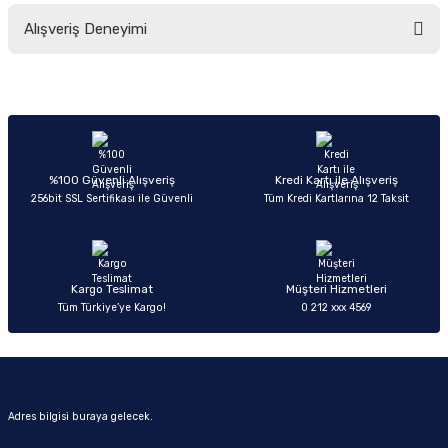
Bu ürünün fiyat bilgisi, resim, ürün açıklamalarında ve diğer konularda
Alışveriş Deneyimi
yetersiz gördüğünüz noktaları öneri formunu kullanarak tarafımıza
iletebilirsiniz.
Görüş ve önerileriniz için teşekkür ederiz.
Sitemize ilk yorumu siz yapın!
Ürün resmi kalitesiz, bozuk veya görüntülenemiyor.
Ürün açıklamasında eksik bilgiler bulunuyor.
Deneyimini Paylaş
Ürün bilgilerinde hatalar bulunuyor.
%100 Güvenli Alışveriş
Kredi Kartı ile Alışveriş
256bit SSL Sertifikası ile Güvenli
Tüm Kredi Kartlarına 12 Taksit
Ürün fiyatı diğer sitelerden daha pahalı.
Bu ürüne benzer farklı alternatifler olmalı.
Kargo Teslimat
Müşteri Hizmetleri
Tüm Türkiye’ye Kargo!
0 212 xxx 4569
Gönder
Adres bilgisi buraya gelecek.