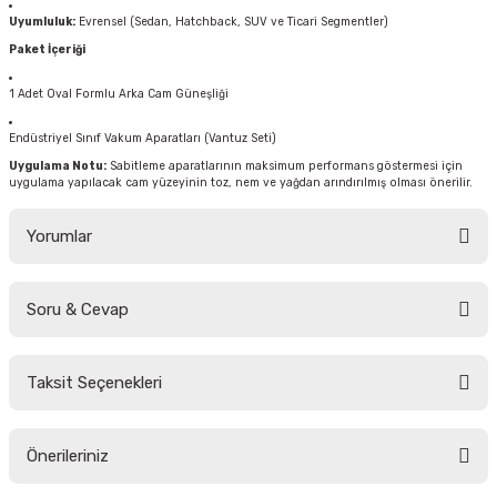
Uyumluluk:
Evrensel (Sedan, Hatchback, SUV ve Ticari Segmentler)
Paket İçeriği
1 Adet Oval Formlu Arka Cam Güneşliği
Endüstriyel Sınıf Vakum Aparatları (Vantuz Seti)
Uygulama Notu:
Sabitleme aparatlarının maksimum performans göstermesi için
uygulama yapılacak cam yüzeyinin toz, nem ve yağdan arındırılmış olması önerilir.
Yorumlar
Soru & Cevap
Bu ürüne ilk yorumu siz yapın!
Taksit Seçenekleri
Yorum Yaz
Ürün hakkında henüz soru sorulmamış.
Önerileriniz
Soru Sor