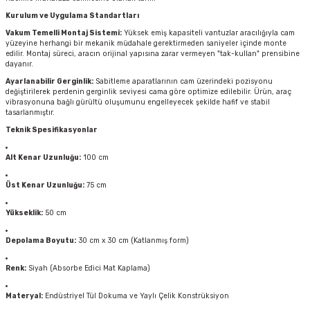
Kurulum ve Uygulama Standartları
Vakum Temelli Montaj Sistemi:
Yüksek emiş kapasiteli vantuzlar aracılığıyla cam
yüzeyine herhangi bir mekanik müdahale gerektirmeden saniyeler içinde monte
edilir. Montaj süreci, aracın orijinal yapısına zarar vermeyen "tak-kullan" prensibine
dayanır.
Ayarlanabilir Gerginlik:
Sabitleme aparatlarının cam üzerindeki pozisyonu
değiştirilerek perdenin gerginlik seviyesi cama göre optimize edilebilir. Ürün, araç
vibrasyonuna bağlı gürültü oluşumunu engelleyecek şekilde hafif ve stabil
tasarlanmıştır.
Teknik Spesifikasyonlar
Alt Kenar Uzunluğu:
100 cm
Üst Kenar Uzunluğu:
75 cm
Yükseklik:
50 cm
Depolama Boyutu:
30 cm x 30 cm (Katlanmış form)
Renk:
Siyah (Absorbe Edici Mat Kaplama)
Materyal:
Endüstriyel Tül Dokuma ve Yaylı Çelik Konstrüksiyon