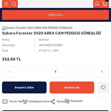
PARÇA BUL
Subaru Forester 2020 ARKA CAM PERDESİ GÜNEŞLİĞİ
Marka
Wehhler
Stok Kodu
QMCXWREL8S3483
Fiyat
277,08 TL + KDV
332,50 TL
-
+
Sepete Ekle
Hemen Al
Karşılaştır
Yorum Yaz
Arkadaşına Öner
Paylaş