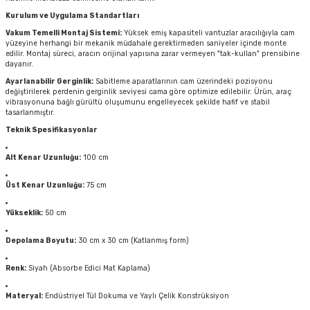
Kurulum ve Uygulama Standartları
Vakum Temelli Montaj Sistemi:
Yüksek emiş kapasiteli vantuzlar aracılığıyla cam
yüzeyine herhangi bir mekanik müdahale gerektirmeden saniyeler içinde monte
edilir. Montaj süreci, aracın orijinal yapısına zarar vermeyen "tak-kullan" prensibine
dayanır.
Ayarlanabilir Gerginlik:
Sabitleme aparatlarının cam üzerindeki pozisyonu
değiştirilerek perdenin gerginlik seviyesi cama göre optimize edilebilir. Ürün, araç
vibrasyonuna bağlı gürültü oluşumunu engelleyecek şekilde hafif ve stabil
tasarlanmıştır.
Teknik Spesifikasyonlar
Alt Kenar Uzunluğu:
100 cm
Üst Kenar Uzunluğu:
75 cm
Yükseklik:
50 cm
Depolama Boyutu:
30 cm x 30 cm (Katlanmış form)
Renk:
Siyah (Absorbe Edici Mat Kaplama)
Materyal:
Endüstriyel Tül Dokuma ve Yaylı Çelik Konstrüksiyon