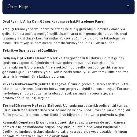
Ürün Bilgisi
Oval Formlu Arka Cam Güneş Koruma ve Işık Filtreleme Paneli
Araç içi termal yönetimi optimize etmek ve sürüş güvenliğini artırmak amacıyla
geliştirilen bu profesyonel güneşlik sistemi, arka cam geometrisine uyumlu oval
tasarımıyla üst düzey koruma sağlar. Yüksek yoğunluklu dokuma teknolojisi ve
esnek iskelet yapısı, hem estetik hem de fonksiyonel bir kullanım sunar.
Teknik ve Operasyonel Özellikler
Gelişmiş Optik Filtreleme:
Yüksek kaliteli gözenekli tül dokusu, direkt güneş
ışınlarını ve gece sürüşlerinde arkadan gelen araçların yüksek şiddetli far
parlamalarını %70 oranında filtrelemektedir. Bu özellik, sürücü için dikiz aynası
görünürlüğünü korurken, yolcu kabinindeki termal yükü azaltarak iklimlendirme
sisteminin verimliliğine katkıda bulunur.
Yüksek Mukavemetli Çelik Tel Çerçeve:
Ürünün çevresini saran esnek çelik tel
iskelet, panelin cam üzerinde her zaman gergin ve stabil kalmasını sağlar. Formunu
kaybetmeyen bu yapı, zamanla oluşabilecek sarkmaların önüne geçerek
profesyonel bir duruş sergiler.
Termal Direnç ve Materyal Kalitesi:
UV ışınlarına dayanıklı polimer tül kumaş,
uzun süreli maruziyette dahi renk solmasına ve doku bozulmasına karşı dirençlidir.
Su ile yıkanabilir olması, uzun ömürlü ve hijyenik bir kullanım periyodu sağlar.
Kompakt Depolama Ergonomisi:
Esnek iskelet yapısı sayesinde ürün, dairesel
hareketle iç içe katlanarak orijinal boyutunun üçte birine kadar küçülebilir. Bu
özellik, kullanılmadığı durumlarda koltuk arkası ceplerde veya bagajda minimum
hacimle muhafaza edilmesine olanak tanır.