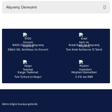
Bu ürünün fiyat bilgisi, resim, ürün açıklamalarında ve diğer konularda
Alışveriş Deneyimi
yetersiz gördüğünüz noktaları öneri formunu kullanarak tarafımıza
iletebilirsiniz.
Görüş ve önerileriniz için teşekkür ederiz.
Sitemize ilk yorumu siz yapın!
Ürün resmi kalitesiz, bozuk veya görüntülenemiyor.
Ürün açıklamasında eksik bilgiler bulunuyor.
Deneyimini Paylaş
Ürün bilgilerinde hatalar bulunuyor.
%100 Güvenli Alışveriş
Kredi Kartı ile Alışveriş
256bit SSL Sertifikası ile Güvenli
Tüm Kredi Kartlarına 12 Taksit
Ürün fiyatı diğer sitelerden daha pahalı.
Bu ürüne benzer farklı alternatifler olmalı.
Kargo Teslimat
Müşteri Hizmetleri
Tüm Türkiye’ye Kargo!
0 212 xxx 4569
Gönder
Adres bilgisi buraya gelecek.