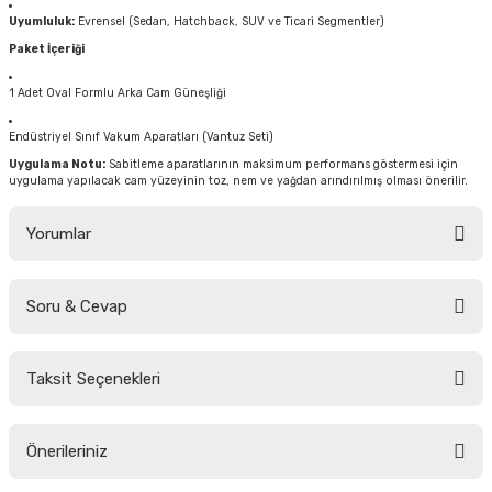
Uyumluluk:
Evrensel (Sedan, Hatchback, SUV ve Ticari Segmentler)
Paket İçeriği
1 Adet Oval Formlu Arka Cam Güneşliği
Endüstriyel Sınıf Vakum Aparatları (Vantuz Seti)
Uygulama Notu:
Sabitleme aparatlarının maksimum performans göstermesi için
uygulama yapılacak cam yüzeyinin toz, nem ve yağdan arındırılmış olması önerilir.
Yorumlar
Soru & Cevap
Bu ürüne ilk yorumu siz yapın!
Taksit Seçenekleri
Yorum Yaz
Ürün hakkında henüz soru sorulmamış.
Önerileriniz
Soru Sor