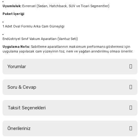
Uyumluluk:
Evrensel (Sedan, Hatchback, SUV ve Ticari Segmentler)
Paket İçeriği
1 Adet Oval Formlu Arka Cam Güneşliği
Endüstriyel Sınıf Vakum Aparatları (Vantuz Seti)
Uygulama Notu:
Sabitleme aparatlarının maksimum performans göstermesi için
uygulama yapılacak cam yüzeyinin toz, nem ve yağdan arındırılmış olması önerilir.
Yorumlar
Soru & Cevap
Bu ürüne ilk yorumu siz yapın!
Taksit Seçenekleri
Yorum Yaz
Ürün hakkında henüz soru sorulmamış.
Önerileriniz
Soru Sor