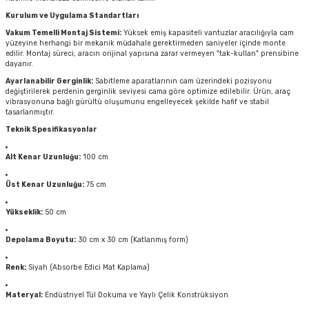
Kurulum ve Uygulama Standartları
Vakum Temelli Montaj Sistemi:
Yüksek emiş kapasiteli vantuzlar aracılığıyla cam
yüzeyine herhangi bir mekanik müdahale gerektirmeden saniyeler içinde monte
edilir. Montaj süreci, aracın orijinal yapısına zarar vermeyen "tak-kullan" prensibine
dayanır.
Ayarlanabilir Gerginlik:
Sabitleme aparatlarının cam üzerindeki pozisyonu
değiştirilerek perdenin gerginlik seviyesi cama göre optimize edilebilir. Ürün, araç
vibrasyonuna bağlı gürültü oluşumunu engelleyecek şekilde hafif ve stabil
tasarlanmıştır.
Teknik Spesifikasyonlar
Alt Kenar Uzunluğu:
100 cm
Üst Kenar Uzunluğu:
75 cm
Yükseklik:
50 cm
Depolama Boyutu:
30 cm x 30 cm (Katlanmış form)
Renk:
Siyah (Absorbe Edici Mat Kaplama)
Materyal:
Endüstriyel Tül Dokuma ve Yaylı Çelik Konstrüksiyon