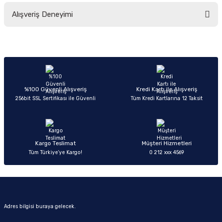
Bu ürünün fiyat bilgisi, resim, ürün açıklamalarında ve diğer konularda
Alışveriş Deneyimi
yetersiz gördüğünüz noktaları öneri formunu kullanarak tarafımıza
iletebilirsiniz.
Görüş ve önerileriniz için teşekkür ederiz.
Sitemize ilk yorumu siz yapın!
Ürün resmi kalitesiz, bozuk veya görüntülenemiyor.
Ürün açıklamasında eksik bilgiler bulunuyor.
Deneyimini Paylaş
Ürün bilgilerinde hatalar bulunuyor.
%100 Güvenli Alışveriş
Kredi Kartı ile Alışveriş
256bit SSL Sertifikası ile Güvenli
Tüm Kredi Kartlarına 12 Taksit
Ürün fiyatı diğer sitelerden daha pahalı.
Bu ürüne benzer farklı alternatifler olmalı.
Kargo Teslimat
Müşteri Hizmetleri
Tüm Türkiye’ye Kargo!
0 212 xxx 4569
Gönder
Adres bilgisi buraya gelecek.