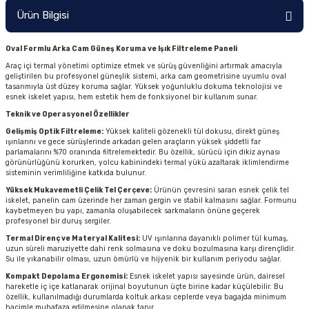
Ürün Bilgisi
Oval Formlu Arka Cam Güneş Koruma ve Işık Filtreleme Paneli
Araç içi termal yönetimi optimize etmek ve sürüş güvenliğini artırmak amacıyla
geliştirilen bu profesyonel güneşlik sistemi, arka cam geometrisine uyumlu oval
tasarımıyla üst düzey koruma sağlar. Yüksek yoğunluklu dokuma teknolojisi ve
esnek iskelet yapısı, hem estetik hem de fonksiyonel bir kullanım sunar.
Teknik ve Operasyonel Özellikler
Gelişmiş Optik Filtreleme:
Yüksek kaliteli gözenekli tül dokusu, direkt güneş
ışınlarını ve gece sürüşlerinde arkadan gelen araçların yüksek şiddetli far
parlamalarını %70 oranında filtrelemektedir. Bu özellik, sürücü için dikiz aynası
görünürlüğünü korurken, yolcu kabinindeki termal yükü azaltarak iklimlendirme
sisteminin verimliliğine katkıda bulunur.
Yüksek Mukavemetli Çelik Tel Çerçeve:
Ürünün çevresini saran esnek çelik tel
iskelet, panelin cam üzerinde her zaman gergin ve stabil kalmasını sağlar. Formunu
kaybetmeyen bu yapı, zamanla oluşabilecek sarkmaların önüne geçerek
profesyonel bir duruş sergiler.
Termal Direnç ve Materyal Kalitesi:
UV ışınlarına dayanıklı polimer tül kumaş,
uzun süreli maruziyette dahi renk solmasına ve doku bozulmasına karşı dirençlidir.
Su ile yıkanabilir olması, uzun ömürlü ve hijyenik bir kullanım periyodu sağlar.
Kompakt Depolama Ergonomisi:
Esnek iskelet yapısı sayesinde ürün, dairesel
hareketle iç içe katlanarak orijinal boyutunun üçte birine kadar küçülebilir. Bu
özellik, kullanılmadığı durumlarda koltuk arkası ceplerde veya bagajda minimum
hacimle muhafaza edilmesine olanak tanır.