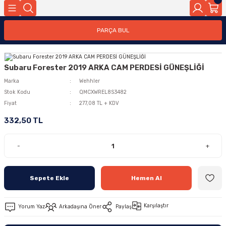
PARÇA BUL
Subaru Forester 2019 ARKA CAM PERDESİ GÜNEŞLİĞİ
Marka
Wehhler
Stok Kodu
QMCXWREL8S3482
Fiyat
277,08 TL + KDV
332,50 TL
-
+
Sepete Ekle
Hemen Al
Karşılaştır
Yorum Yaz
Arkadaşına Öner
Paylaş