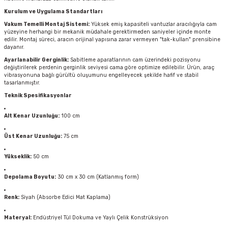
Kurulum ve Uygulama Standartları
Vakum Temelli Montaj Sistemi:
Yüksek emiş kapasiteli vantuzlar aracılığıyla cam
yüzeyine herhangi bir mekanik müdahale gerektirmeden saniyeler içinde monte
edilir. Montaj süreci, aracın orijinal yapısına zarar vermeyen "tak-kullan" prensibine
dayanır.
Ayarlanabilir Gerginlik:
Sabitleme aparatlarının cam üzerindeki pozisyonu
değiştirilerek perdenin gerginlik seviyesi cama göre optimize edilebilir. Ürün, araç
vibrasyonuna bağlı gürültü oluşumunu engelleyecek şekilde hafif ve stabil
tasarlanmıştır.
Teknik Spesifikasyonlar
Alt Kenar Uzunluğu:
100 cm
Üst Kenar Uzunluğu:
75 cm
Yükseklik:
50 cm
Depolama Boyutu:
30 cm x 30 cm (Katlanmış form)
Renk:
Siyah (Absorbe Edici Mat Kaplama)
Materyal:
Endüstriyel Tül Dokuma ve Yaylı Çelik Konstrüksiyon