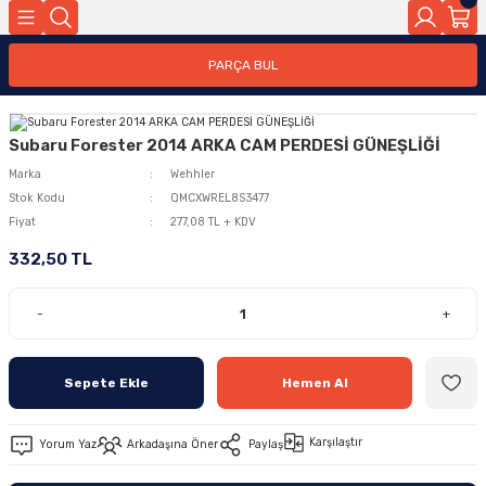
PARÇA BUL
Subaru Forester 2014 ARKA CAM PERDESİ GÜNEŞLİĞİ
Marka
Wehhler
Stok Kodu
QMCXWREL8S3477
Fiyat
277,08 TL + KDV
332,50 TL
-
+
Sepete Ekle
Hemen Al
Karşılaştır
Yorum Yaz
Arkadaşına Öner
Paylaş