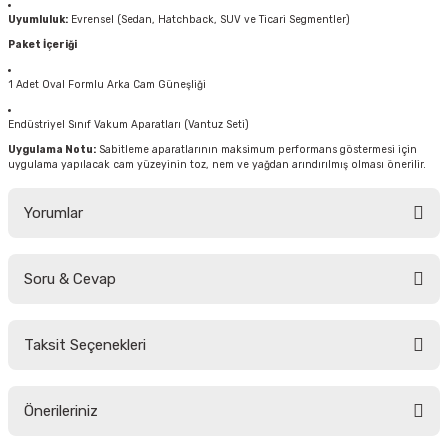
Uyumluluk:
Evrensel (Sedan, Hatchback, SUV ve Ticari Segmentler)
Paket İçeriği
1 Adet Oval Formlu Arka Cam Güneşliği
Endüstriyel Sınıf Vakum Aparatları (Vantuz Seti)
Uygulama Notu:
Sabitleme aparatlarının maksimum performans göstermesi için
uygulama yapılacak cam yüzeyinin toz, nem ve yağdan arındırılmış olması önerilir.
Yorumlar
Soru & Cevap
Bu ürüne ilk yorumu siz yapın!
Taksit Seçenekleri
Yorum Yaz
Ürün hakkında henüz soru sorulmamış.
Önerileriniz
Soru Sor