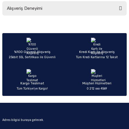
Bu ürünün fiyat bilgisi, resim, ürün açıklamalarında ve diğer konularda
Alışveriş Deneyimi
yetersiz gördüğünüz noktaları öneri formunu kullanarak tarafımıza
iletebilirsiniz.
Görüş ve önerileriniz için teşekkür ederiz.
Sitemize ilk yorumu siz yapın!
Ürün resmi kalitesiz, bozuk veya görüntülenemiyor.
Ürün açıklamasında eksik bilgiler bulunuyor.
Deneyimini Paylaş
Ürün bilgilerinde hatalar bulunuyor.
%100 Güvenli Alışveriş
Kredi Kartı ile Alışveriş
256bit SSL Sertifikası ile Güvenli
Tüm Kredi Kartlarına 12 Taksit
Ürün fiyatı diğer sitelerden daha pahalı.
Bu ürüne benzer farklı alternatifler olmalı.
Kargo Teslimat
Müşteri Hizmetleri
Tüm Türkiye’ye Kargo!
0 212 xxx 4569
Gönder
Adres bilgisi buraya gelecek.