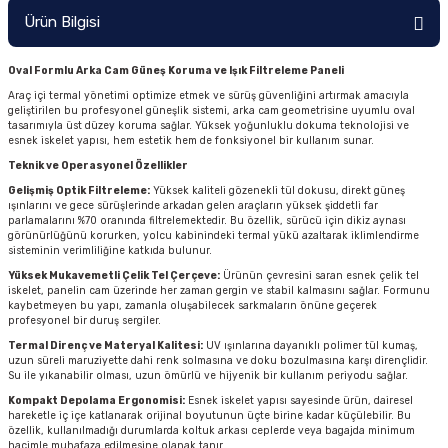
Ürün Bilgisi
Oval Formlu Arka Cam Güneş Koruma ve Işık Filtreleme Paneli
Araç içi termal yönetimi optimize etmek ve sürüş güvenliğini artırmak amacıyla
geliştirilen bu profesyonel güneşlik sistemi, arka cam geometrisine uyumlu oval
tasarımıyla üst düzey koruma sağlar. Yüksek yoğunluklu dokuma teknolojisi ve
esnek iskelet yapısı, hem estetik hem de fonksiyonel bir kullanım sunar.
Teknik ve Operasyonel Özellikler
Gelişmiş Optik Filtreleme:
Yüksek kaliteli gözenekli tül dokusu, direkt güneş
ışınlarını ve gece sürüşlerinde arkadan gelen araçların yüksek şiddetli far
parlamalarını %70 oranında filtrelemektedir. Bu özellik, sürücü için dikiz aynası
görünürlüğünü korurken, yolcu kabinindeki termal yükü azaltarak iklimlendirme
sisteminin verimliliğine katkıda bulunur.
Yüksek Mukavemetli Çelik Tel Çerçeve:
Ürünün çevresini saran esnek çelik tel
iskelet, panelin cam üzerinde her zaman gergin ve stabil kalmasını sağlar. Formunu
kaybetmeyen bu yapı, zamanla oluşabilecek sarkmaların önüne geçerek
profesyonel bir duruş sergiler.
Termal Direnç ve Materyal Kalitesi:
UV ışınlarına dayanıklı polimer tül kumaş,
uzun süreli maruziyette dahi renk solmasına ve doku bozulmasına karşı dirençlidir.
Su ile yıkanabilir olması, uzun ömürlü ve hijyenik bir kullanım periyodu sağlar.
Kompakt Depolama Ergonomisi:
Esnek iskelet yapısı sayesinde ürün, dairesel
hareketle iç içe katlanarak orijinal boyutunun üçte birine kadar küçülebilir. Bu
özellik, kullanılmadığı durumlarda koltuk arkası ceplerde veya bagajda minimum
hacimle muhafaza edilmesine olanak tanır.