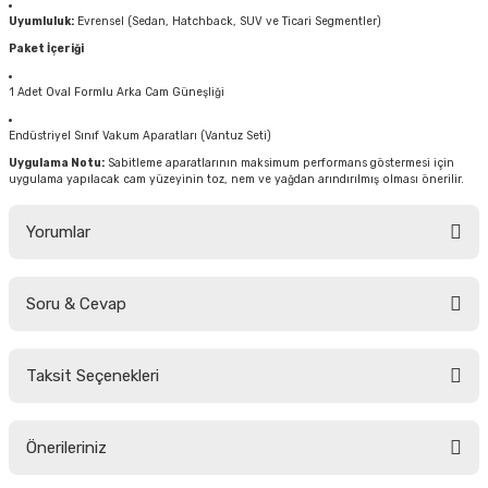
Uyumluluk:
Evrensel (Sedan, Hatchback, SUV ve Ticari Segmentler)
Paket İçeriği
1 Adet Oval Formlu Arka Cam Güneşliği
Endüstriyel Sınıf Vakum Aparatları (Vantuz Seti)
Uygulama Notu:
Sabitleme aparatlarının maksimum performans göstermesi için
uygulama yapılacak cam yüzeyinin toz, nem ve yağdan arındırılmış olması önerilir.
Yorumlar
Soru & Cevap
Bu ürüne ilk yorumu siz yapın!
Taksit Seçenekleri
Yorum Yaz
Ürün hakkında henüz soru sorulmamış.
Önerileriniz
Soru Sor