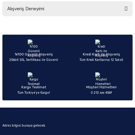
Bu ürünün fiyat bilgisi, resim, ürün açıklamalarında ve diğer konularda
Alışveriş Deneyimi
yetersiz gördüğünüz noktaları öneri formunu kullanarak tarafımıza
iletebilirsiniz.
Görüş ve önerileriniz için teşekkür ederiz.
Sitemize ilk yorumu siz yapın!
Ürün resmi kalitesiz, bozuk veya görüntülenemiyor.
Ürün açıklamasında eksik bilgiler bulunuyor.
Deneyimini Paylaş
Ürün bilgilerinde hatalar bulunuyor.
%100 Güvenli Alışveriş
Kredi Kartı ile Alışveriş
256bit SSL Sertifikası ile Güvenli
Tüm Kredi Kartlarına 12 Taksit
Ürün fiyatı diğer sitelerden daha pahalı.
Bu ürüne benzer farklı alternatifler olmalı.
Kargo Teslimat
Müşteri Hizmetleri
Tüm Türkiye’ye Kargo!
0 212 xxx 4569
Gönder
Adres bilgisi buraya gelecek.