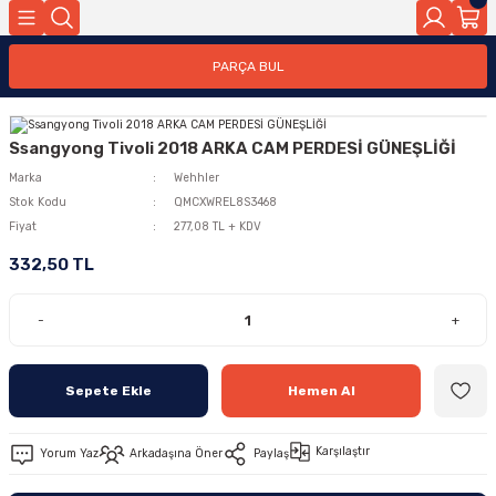
PARÇA BUL
Ssangyong Tivoli 2018 ARKA CAM PERDESİ GÜNEŞLİĞİ
Marka
Wehhler
Stok Kodu
QMCXWREL8S3468
Fiyat
277,08 TL + KDV
332,50 TL
-
+
Sepete Ekle
Hemen Al
Karşılaştır
Yorum Yaz
Arkadaşına Öner
Paylaş