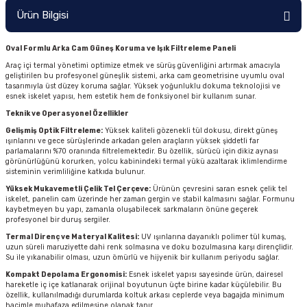
Ürün Bilgisi
Oval Formlu Arka Cam Güneş Koruma ve Işık Filtreleme Paneli
Araç içi termal yönetimi optimize etmek ve sürüş güvenliğini artırmak amacıyla
geliştirilen bu profesyonel güneşlik sistemi, arka cam geometrisine uyumlu oval
tasarımıyla üst düzey koruma sağlar. Yüksek yoğunluklu dokuma teknolojisi ve
esnek iskelet yapısı, hem estetik hem de fonksiyonel bir kullanım sunar.
Teknik ve Operasyonel Özellikler
Gelişmiş Optik Filtreleme:
Yüksek kaliteli gözenekli tül dokusu, direkt güneş
ışınlarını ve gece sürüşlerinde arkadan gelen araçların yüksek şiddetli far
parlamalarını %70 oranında filtrelemektedir. Bu özellik, sürücü için dikiz aynası
görünürlüğünü korurken, yolcu kabinindeki termal yükü azaltarak iklimlendirme
sisteminin verimliliğine katkıda bulunur.
Yüksek Mukavemetli Çelik Tel Çerçeve:
Ürünün çevresini saran esnek çelik tel
iskelet, panelin cam üzerinde her zaman gergin ve stabil kalmasını sağlar. Formunu
kaybetmeyen bu yapı, zamanla oluşabilecek sarkmaların önüne geçerek
profesyonel bir duruş sergiler.
Termal Direnç ve Materyal Kalitesi:
UV ışınlarına dayanıklı polimer tül kumaş,
uzun süreli maruziyette dahi renk solmasına ve doku bozulmasına karşı dirençlidir.
Su ile yıkanabilir olması, uzun ömürlü ve hijyenik bir kullanım periyodu sağlar.
Kompakt Depolama Ergonomisi:
Esnek iskelet yapısı sayesinde ürün, dairesel
hareketle iç içe katlanarak orijinal boyutunun üçte birine kadar küçülebilir. Bu
özellik, kullanılmadığı durumlarda koltuk arkası ceplerde veya bagajda minimum
hacimle muhafaza edilmesine olanak tanır.