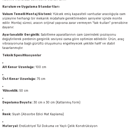
Kurulum ve Uygulama Standartları
Vakum Temelli Montaj Sistemi:
Yüksek emiş kapasiteli vantuzlar aracılığıyla cam
yüzeyine herhangi bir mekanik müdahale gerektirmeden saniyeler içinde monte
edilir. Montaj süreci, aracın orijinal yapısına zarar vermeyen "tak-kullan" prensibine
dayanır.
Ayarlanabilir Gerginlik:
Sabitleme aparatlarının cam üzerindeki pozisyonu
değiştirilerek perdenin gerginlik seviyesi cama göre optimize edilebilir. Ürün, araç
vibrasyonuna bağlı gürültü oluşumunu engelleyecek şekilde hafif ve stabil
tasarlanmıştır.
Teknik Spesifikasyonlar
Alt Kenar Uzunluğu:
100 cm
Üst Kenar Uzunluğu:
75 cm
Yükseklik:
50 cm
Depolama Boyutu:
30 cm x 30 cm (Katlanmış form)
Renk:
Siyah (Absorbe Edici Mat Kaplama)
Materyal:
Endüstriyel Tül Dokuma ve Yaylı Çelik Konstrüksiyon