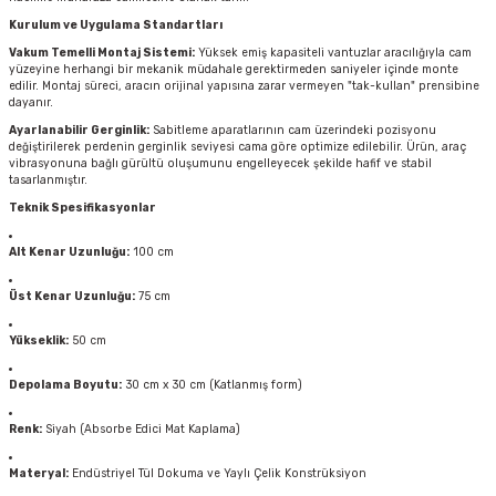
Kurulum ve Uygulama Standartları
Vakum Temelli Montaj Sistemi:
Yüksek emiş kapasiteli vantuzlar aracılığıyla cam
yüzeyine herhangi bir mekanik müdahale gerektirmeden saniyeler içinde monte
edilir. Montaj süreci, aracın orijinal yapısına zarar vermeyen "tak-kullan" prensibine
dayanır.
Ayarlanabilir Gerginlik:
Sabitleme aparatlarının cam üzerindeki pozisyonu
değiştirilerek perdenin gerginlik seviyesi cama göre optimize edilebilir. Ürün, araç
vibrasyonuna bağlı gürültü oluşumunu engelleyecek şekilde hafif ve stabil
tasarlanmıştır.
Teknik Spesifikasyonlar
Alt Kenar Uzunluğu:
100 cm
Üst Kenar Uzunluğu:
75 cm
Yükseklik:
50 cm
Depolama Boyutu:
30 cm x 30 cm (Katlanmış form)
Renk:
Siyah (Absorbe Edici Mat Kaplama)
Materyal:
Endüstriyel Tül Dokuma ve Yaylı Çelik Konstrüksiyon