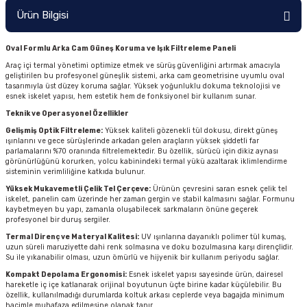
Ürün Bilgisi
Oval Formlu Arka Cam Güneş Koruma ve Işık Filtreleme Paneli
Araç içi termal yönetimi optimize etmek ve sürüş güvenliğini artırmak amacıyla
geliştirilen bu profesyonel güneşlik sistemi, arka cam geometrisine uyumlu oval
tasarımıyla üst düzey koruma sağlar. Yüksek yoğunluklu dokuma teknolojisi ve
esnek iskelet yapısı, hem estetik hem de fonksiyonel bir kullanım sunar.
Teknik ve Operasyonel Özellikler
Gelişmiş Optik Filtreleme:
Yüksek kaliteli gözenekli tül dokusu, direkt güneş
ışınlarını ve gece sürüşlerinde arkadan gelen araçların yüksek şiddetli far
parlamalarını %70 oranında filtrelemektedir. Bu özellik, sürücü için dikiz aynası
görünürlüğünü korurken, yolcu kabinindeki termal yükü azaltarak iklimlendirme
sisteminin verimliliğine katkıda bulunur.
Yüksek Mukavemetli Çelik Tel Çerçeve:
Ürünün çevresini saran esnek çelik tel
iskelet, panelin cam üzerinde her zaman gergin ve stabil kalmasını sağlar. Formunu
kaybetmeyen bu yapı, zamanla oluşabilecek sarkmaların önüne geçerek
profesyonel bir duruş sergiler.
Termal Direnç ve Materyal Kalitesi:
UV ışınlarına dayanıklı polimer tül kumaş,
uzun süreli maruziyette dahi renk solmasına ve doku bozulmasına karşı dirençlidir.
Su ile yıkanabilir olması, uzun ömürlü ve hijyenik bir kullanım periyodu sağlar.
Kompakt Depolama Ergonomisi:
Esnek iskelet yapısı sayesinde ürün, dairesel
hareketle iç içe katlanarak orijinal boyutunun üçte birine kadar küçülebilir. Bu
özellik, kullanılmadığı durumlarda koltuk arkası ceplerde veya bagajda minimum
hacimle muhafaza edilmesine olanak tanır.