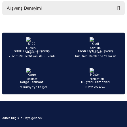
Bu ürünün fiyat bilgisi, resim, ürün açıklamalarında ve diğer konularda
Alışveriş Deneyimi
yetersiz gördüğünüz noktaları öneri formunu kullanarak tarafımıza
iletebilirsiniz.
Görüş ve önerileriniz için teşekkür ederiz.
Sitemize ilk yorumu siz yapın!
Ürün resmi kalitesiz, bozuk veya görüntülenemiyor.
Ürün açıklamasında eksik bilgiler bulunuyor.
Deneyimini Paylaş
Ürün bilgilerinde hatalar bulunuyor.
%100 Güvenli Alışveriş
Kredi Kartı ile Alışveriş
256bit SSL Sertifikası ile Güvenli
Tüm Kredi Kartlarına 12 Taksit
Ürün fiyatı diğer sitelerden daha pahalı.
Bu ürüne benzer farklı alternatifler olmalı.
Kargo Teslimat
Müşteri Hizmetleri
Tüm Türkiye’ye Kargo!
0 212 xxx 4569
Gönder
Adres bilgisi buraya gelecek.