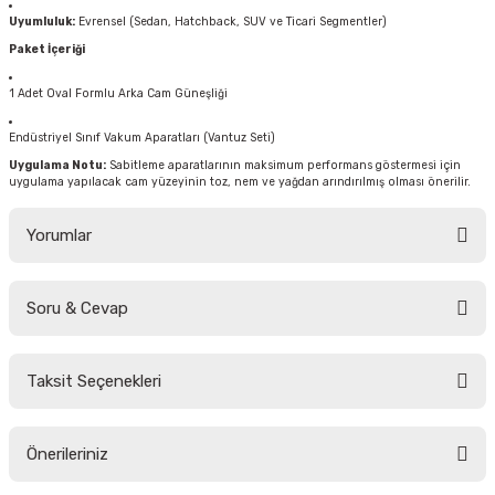
Uyumluluk:
Evrensel (Sedan, Hatchback, SUV ve Ticari Segmentler)
Paket İçeriği
1 Adet Oval Formlu Arka Cam Güneşliği
Endüstriyel Sınıf Vakum Aparatları (Vantuz Seti)
Uygulama Notu:
Sabitleme aparatlarının maksimum performans göstermesi için
uygulama yapılacak cam yüzeyinin toz, nem ve yağdan arındırılmış olması önerilir.
Yorumlar
Soru & Cevap
Bu ürüne ilk yorumu siz yapın!
Taksit Seçenekleri
Yorum Yaz
Ürün hakkında henüz soru sorulmamış.
Önerileriniz
Soru Sor