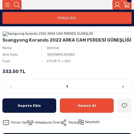
PARÇA BUL
Ssangyong Korando 2022 ARKA CAM PERDESİ GÜNEŞLİĞİ
Marka
Wehhler
Stok Kodu
QMCXWREL8S3463
Fiyat
277,08 TL + KDV
332,50 TL
-
+
Sepete Ekle
Hemen Al
Karşılaştır
Yorum Yaz
Arkadaşına Öner
Paylaş