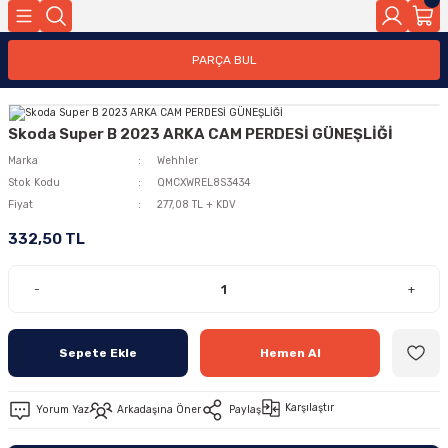
PARÇA BUL
Skoda Super B 2023 ARKA CAM PERDESİ GÜNEŞLİĞİ
Marka
Wehhler
Stok Kodu
QMCXWREL8S3434
Fiyat
277,08 TL + KDV
332,50 TL
-
+
Sepete Ekle
Hemen Al
Karşılaştır
Yorum Yaz
Arkadaşına Öner
Paylaş