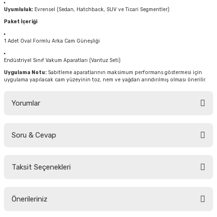
Uyumluluk:
Evrensel (Sedan, Hatchback, SUV ve Ticari Segmentler)
Paket İçeriği
1 Adet Oval Formlu Arka Cam Güneşliği
Endüstriyel Sınıf Vakum Aparatları (Vantuz Seti)
Uygulama Notu:
Sabitleme aparatlarının maksimum performans göstermesi için
uygulama yapılacak cam yüzeyinin toz, nem ve yağdan arındırılmış olması önerilir.
Yorumlar
Soru & Cevap
Bu ürüne ilk yorumu siz yapın!
Taksit Seçenekleri
Yorum Yaz
Ürün hakkında henüz soru sorulmamış.
Önerileriniz
Soru Sor