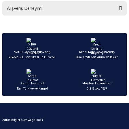
Bu ürünün fiyat bilgisi, resim, ürün açıklamalarında ve diğer konularda
Alışveriş Deneyimi
yetersiz gördüğünüz noktaları öneri formunu kullanarak tarafımıza
iletebilirsiniz.
Görüş ve önerileriniz için teşekkür ederiz.
Sitemize ilk yorumu siz yapın!
Ürün resmi kalitesiz, bozuk veya görüntülenemiyor.
Ürün açıklamasında eksik bilgiler bulunuyor.
Deneyimini Paylaş
Ürün bilgilerinde hatalar bulunuyor.
%100 Güvenli Alışveriş
Kredi Kartı ile Alışveriş
256bit SSL Sertifikası ile Güvenli
Tüm Kredi Kartlarına 12 Taksit
Ürün fiyatı diğer sitelerden daha pahalı.
Bu ürüne benzer farklı alternatifler olmalı.
Kargo Teslimat
Müşteri Hizmetleri
Tüm Türkiye’ye Kargo!
0 212 xxx 4569
Gönder
Adres bilgisi buraya gelecek.