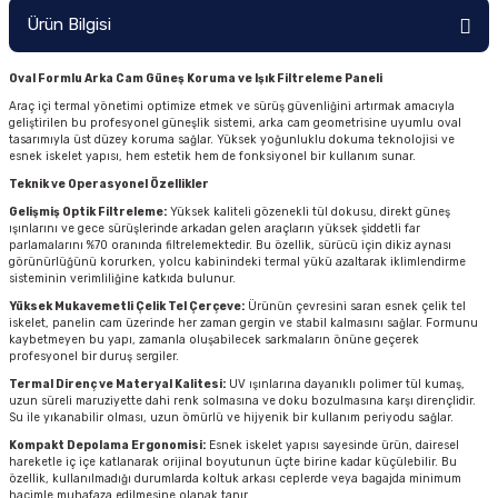
Ürün Bilgisi
Oval Formlu Arka Cam Güneş Koruma ve Işık Filtreleme Paneli
Araç içi termal yönetimi optimize etmek ve sürüş güvenliğini artırmak amacıyla
geliştirilen bu profesyonel güneşlik sistemi, arka cam geometrisine uyumlu oval
tasarımıyla üst düzey koruma sağlar. Yüksek yoğunluklu dokuma teknolojisi ve
esnek iskelet yapısı, hem estetik hem de fonksiyonel bir kullanım sunar.
Teknik ve Operasyonel Özellikler
Gelişmiş Optik Filtreleme:
Yüksek kaliteli gözenekli tül dokusu, direkt güneş
ışınlarını ve gece sürüşlerinde arkadan gelen araçların yüksek şiddetli far
parlamalarını %70 oranında filtrelemektedir. Bu özellik, sürücü için dikiz aynası
görünürlüğünü korurken, yolcu kabinindeki termal yükü azaltarak iklimlendirme
sisteminin verimliliğine katkıda bulunur.
Yüksek Mukavemetli Çelik Tel Çerçeve:
Ürünün çevresini saran esnek çelik tel
iskelet, panelin cam üzerinde her zaman gergin ve stabil kalmasını sağlar. Formunu
kaybetmeyen bu yapı, zamanla oluşabilecek sarkmaların önüne geçerek
profesyonel bir duruş sergiler.
Termal Direnç ve Materyal Kalitesi:
UV ışınlarına dayanıklı polimer tül kumaş,
uzun süreli maruziyette dahi renk solmasına ve doku bozulmasına karşı dirençlidir.
Su ile yıkanabilir olması, uzun ömürlü ve hijyenik bir kullanım periyodu sağlar.
Kompakt Depolama Ergonomisi:
Esnek iskelet yapısı sayesinde ürün, dairesel
hareketle iç içe katlanarak orijinal boyutunun üçte birine kadar küçülebilir. Bu
özellik, kullanılmadığı durumlarda koltuk arkası ceplerde veya bagajda minimum
hacimle muhafaza edilmesine olanak tanır.