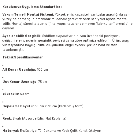
Kurulum ve Uygulama Standartları
Vakum Temelli Montaj Sistemi:
Yüksek emiş kapasiteli vantuzlar aracılığıyla cam
yüzeyine herhangi bir mekanik müdahale gerektirmeden saniyeler içinde monte
edilir. Montaj süreci, aracın orijinal yapısına zarar vermeyen "tak-kullan" prensibine
dayanır.
Ayarlanabilir Gerginlik:
Sabitleme aparatlarının cam üzerindeki pozisyonu
değiştirilerek perdenin gerginlik seviyesi cama göre optimize edilebilir. Ürün, araç
vibrasyonuna bağlı gürültü oluşumunu engelleyecek şekilde hafif ve stabil
tasarlanmıştır.
Teknik Spesifikasyonlar
Alt Kenar Uzunluğu:
100 cm
Üst Kenar Uzunluğu:
75 cm
Yükseklik:
50 cm
Depolama Boyutu:
30 cm x 30 cm (Katlanmış form)
Renk:
Siyah (Absorbe Edici Mat Kaplama)
Materyal:
Endüstriyel Tül Dokuma ve Yaylı Çelik Konstrüksiyon