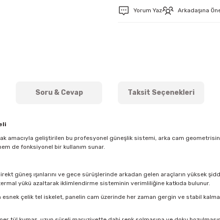
Yorum Yaz
Arkadaşına Ön
Soru & Cevap
Taksit Seçenekleri
li
mak amacıyla geliştirilen bu profesyonel güneşlik sistemi, arka cam geometris
hem de fonksiyonel bir kullanım sunar.
direkt güneş ışınlarını ve gece sürüşlerinde arkadan gelen araçların yüksek şidde
ermal yükü azaltarak iklimlendirme sisteminin verimliliğine katkıda bulunur.
esnek çelik tel iskelet, panelin cam üzerinde her zaman gergin ve stabil kal
imer tül kumaş, uzun süreli maruziyette dahi renk solmasına ve doku bozulmasına k