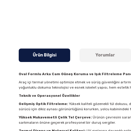
Ürün Bilgisi
Yorumlar
Oval Formlu Arka Cam Güneş Koruma ve Işık Filtreleme Pane
Araç içi termal yönetimi optimize etmek ve sürüş güvenliğini artır
yoğunluklu dokuma teknolojisi ve esnek iskelet yapısı, hem estetik 
Teknik ve Operasyonel Özellikler
Gelişmiş Optik Filtreleme:
Yüksek kaliteli gözenekli tül dokusu, 
sürücü için dikiz aynası görünürlüğünü korurken, yolcu kabinindeki t
Yüksek Mukavemetli Çelik Tel Çerçeve:
Ürünün çevresini saran 
sarkmaların önüne geçerek profesyonel bir duruş sergiler.
Termal Direnç ve Materyal Kalitesi:
UV ışınlarına dayanıklı pol