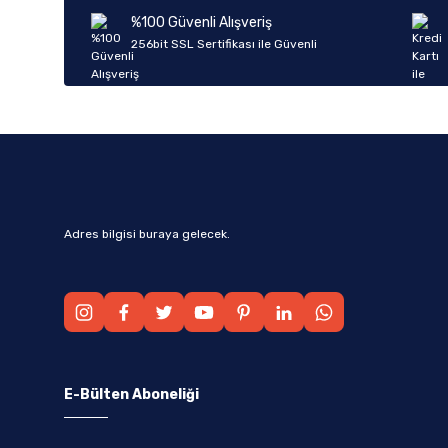
Ürün bilgilerinde hatalar bulunuyor.
%100 Güvenli Alışveriş
Ürün fiyatı diğer sitelerden daha pahalı.
256bit SSL Sertifikası ile Güvenli
Bu ürüne benzer farklı alternatifler olmalı.
Adres bilgisi buraya gelecek.
E-Bülten Aboneliği