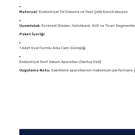
Materyal:
Endüstriyel Tül Dokuma ve Yaylı Çelik Konstrüksiyon
Uyumluluk:
Evrensel (Sedan, Hatchback, SUV ve Ticari Segmentle
Paket İçeriği
1 Adet Oval Formlu Arka Cam Güneşliği
Endüstriyel Sınıf Vakum Aparatları (Vantuz Seti)
Uygulama Notu:
Sabitleme aparatlarının maksimum performans gös
Bu ürünün fiyat bilgisi, resim, ürün açıklamalarında ve diğer k
Görüş ve önerileriniz için teşekkür ederiz.
Ürün resmi kalitesiz, bozuk veya görüntülenemiyor.
Ürün açıklamasında eksik bilgiler bulunuyor.