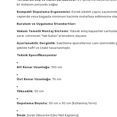
bir kullanım periyodu sağlar.
Kompakt Depolama Ergonomisi:
Esnek iskelet yapısı sayesinde ü
ceplerde veya bagajda minimum hacimle muhafaza edilmesine olan
Kurulum ve Uygulama Standartları
Vakum Temelli Montaj Sistemi:
Yüksek emiş kapasiteli vantuzlar
zarar vermeyen "tak-kullan" prensibine dayanır.
Ayarlanabilir Gerginlik:
Sabitleme aparatlarının cam üzerindeki p
şekilde hafif ve stabil tasarlanmıştır.
Teknik Spesifikasyonlar
Alt Kenar Uzunluğu:
100 cm
Üst Kenar Uzunluğu:
75 cm
Yükseklik:
50 cm
Depolama Boyutu:
30 cm x 30 cm (Katlanmış form)
Renk:
Siyah (Absorbe Edici Mat Kaplama)