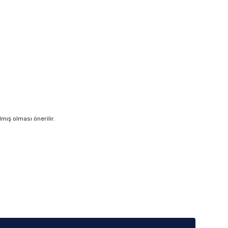
ış olması önerilir.
iletebilirsiniz.