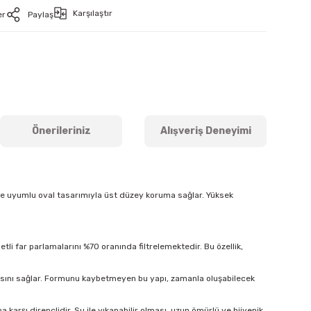
Karşılaştır
er
Paylaş
Önerileriniz
Alışveriş Deneyimi
ine uyumlu oval tasarımıyla üst düzey koruma sağlar. Yüksek
tli far parlamalarını %70 oranında filtrelemektedir. Bu özellik,
masını sağlar. Formunu kaybetmeyen bu yapı, zamanla oluşabilecek
arşı dirençlidir. Su ile yıkanabilir olması, uzun ömürlü ve hijyenik