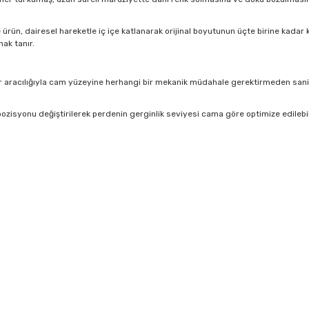
rün, dairesel hareketle iç içe katlanarak orijinal boyutunun üçte birine kadar kü
ak tanır.
 aracılığıyla cam yüzeyine herhangi bir mekanik müdahale gerektirmeden saniyel
ozisyonu değiştirilerek perdenin gerginlik seviyesi cama göre optimize edilebi