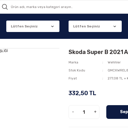
Skoda Super B 2021 
Marka
Wehhler
Stok Kodu
QMCXWREL
Fiyat
277,08 TL +
332,50 TL
-
+
Sep