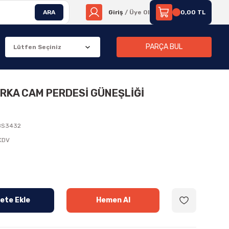
ARA
Giriş
/ Üye Ol
0,00 TL
PARÇA BUL
ARKA CAM PERDESİ GÜNEŞLİĞİ
8S3432
 KDV
ete Ekle
Hemen Al