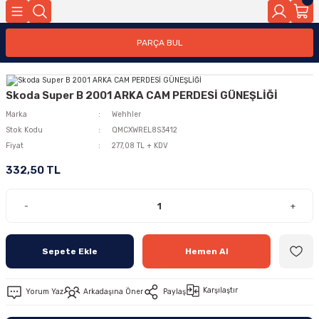
PARÇA BUL
Skoda Super B 2001 ARKA CAM PERDESİ GÜNEŞLİĞİ
Marka
Wehhler
Stok Kodu
QMCXWREL8S3412
Fiyat
277,08 TL + KDV
332,50 TL
-
+
Sepete Ekle
Hemen Al
Karşılaştır
Yorum Yaz
Arkadaşına Öner
Paylaş