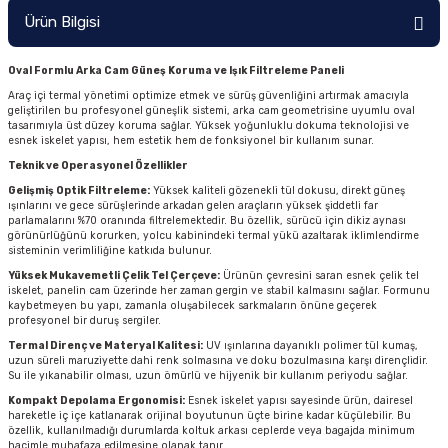
Ürün Bilgisi
Oval Formlu Arka Cam Güneş Koruma ve Işık Filtreleme Paneli
Araç içi termal yönetimi optimize etmek ve sürüş güvenliğini artırmak amacıyla
geliştirilen bu profesyonel güneşlik sistemi, arka cam geometrisine uyumlu oval
tasarımıyla üst düzey koruma sağlar. Yüksek yoğunluklu dokuma teknolojisi ve
esnek iskelet yapısı, hem estetik hem de fonksiyonel bir kullanım sunar.
Teknik ve Operasyonel Özellikler
Gelişmiş Optik Filtreleme:
Yüksek kaliteli gözenekli tül dokusu, direkt güneş
ışınlarını ve gece sürüşlerinde arkadan gelen araçların yüksek şiddetli far
parlamalarını %70 oranında filtrelemektedir. Bu özellik, sürücü için dikiz aynası
görünürlüğünü korurken, yolcu kabinindeki termal yükü azaltarak iklimlendirme
sisteminin verimliliğine katkıda bulunur.
Yüksek Mukavemetli Çelik Tel Çerçeve:
Ürünün çevresini saran esnek çelik tel
iskelet, panelin cam üzerinde her zaman gergin ve stabil kalmasını sağlar. Formunu
kaybetmeyen bu yapı, zamanla oluşabilecek sarkmaların önüne geçerek
profesyonel bir duruş sergiler.
Termal Direnç ve Materyal Kalitesi:
UV ışınlarına dayanıklı polimer tül kumaş,
uzun süreli maruziyette dahi renk solmasına ve doku bozulmasına karşı dirençlidir.
Su ile yıkanabilir olması, uzun ömürlü ve hijyenik bir kullanım periyodu sağlar.
Kompakt Depolama Ergonomisi:
Esnek iskelet yapısı sayesinde ürün, dairesel
hareketle iç içe katlanarak orijinal boyutunun üçte birine kadar küçülebilir. Bu
özellik, kullanılmadığı durumlarda koltuk arkası ceplerde veya bagajda minimum
hacimle muhafaza edilmesine olanak tanır.