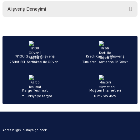
Bu ürünün fiyat bilgisi, resim, ürün açıklamalarında ve diğer konularda
Alışveriş Deneyimi
yetersiz gördüğünüz noktaları öneri formunu kullanarak tarafımıza
iletebilirsiniz.
Görüş ve önerileriniz için teşekkür ederiz.
Sitemize ilk yorumu siz yapın!
Ürün resmi kalitesiz, bozuk veya görüntülenemiyor.
Ürün açıklamasında eksik bilgiler bulunuyor.
Deneyimini Paylaş
Ürün bilgilerinde hatalar bulunuyor.
%100 Güvenli Alışveriş
Kredi Kartı ile Alışveriş
256bit SSL Sertifikası ile Güvenli
Tüm Kredi Kartlarına 12 Taksit
Ürün fiyatı diğer sitelerden daha pahalı.
Bu ürüne benzer farklı alternatifler olmalı.
Kargo Teslimat
Müşteri Hizmetleri
Tüm Türkiye’ye Kargo!
0 212 xxx 4569
Gönder
Adres bilgisi buraya gelecek.