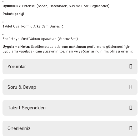
Uyumluluk:
Evrensel (Sedan, Hatchback, SUV ve Ticari Segmentler)
Paket İçeriği
1 Adet Oval Formlu Arka Cam Güneşliği
Endüstriyel Sınıf Vakum Aparatları (Vantuz Seti)
Uygulama Notu:
Sabitleme aparatlarının maksimum performans göstermesi için
uygulama yapılacak cam yüzeyinin toz, nem ve yağdan arındırılmış olması önerilir.
Yorumlar
Soru & Cevap
Bu ürüne ilk yorumu siz yapın!
Taksit Seçenekleri
Yorum Yaz
Ürün hakkında henüz soru sorulmamış.
Önerileriniz
Soru Sor