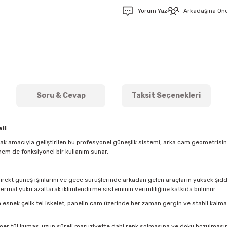
Yorum Yaz
Arkadaşına Ön
Soru & Cevap
Taksit Seçenekleri
li
mak amacıyla geliştirilen bu profesyonel güneşlik sistemi, arka cam geometris
hem de fonksiyonel bir kullanım sunar.
direkt güneş ışınlarını ve gece sürüşlerinde arkadan gelen araçların yüksek şidde
ermal yükü azaltarak iklimlendirme sisteminin verimliliğine katkıda bulunur.
esnek çelik tel iskelet, panelin cam üzerinde her zaman gergin ve stabil kal
imer tül kumaş, uzun süreli maruziyette dahi renk solmasına ve doku bozulmasına k