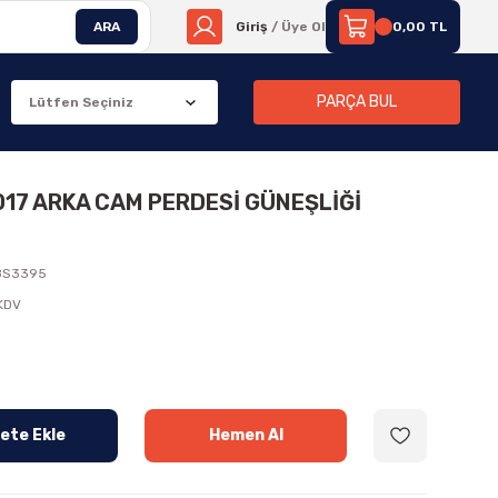
ARA
Giriş
/ Üye Ol
0,00 TL
PARÇA BUL
017 ARKA CAM PERDESİ GÜNEŞLİĞİ
8S3395
 KDV
ete Ekle
Hemen Al