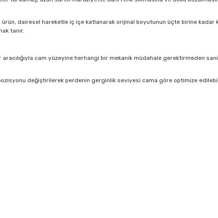
rün, dairesel hareketle iç içe katlanarak orijinal boyutunun üçte birine kadar kü
ak tanır.
 aracılığıyla cam yüzeyine herhangi bir mekanik müdahale gerektirmeden saniyel
ozisyonu değiştirilerek perdenin gerginlik seviyesi cama göre optimize edilebi