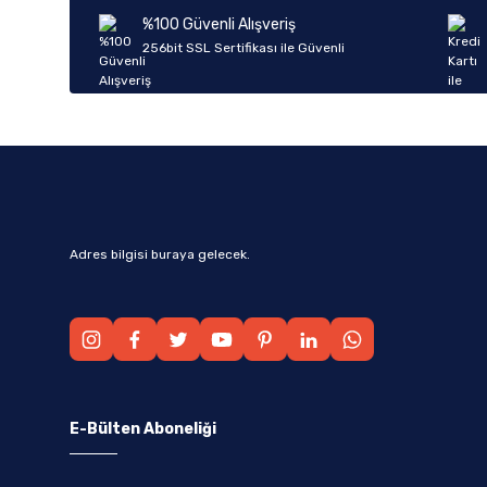
Ürün bilgilerinde hatalar bulunuyor.
%100 Güvenli Alışveriş
Ürün fiyatı diğer sitelerden daha pahalı.
256bit SSL Sertifikası ile Güvenli
Bu ürüne benzer farklı alternatifler olmalı.
Adres bilgisi buraya gelecek.
E-Bülten Aboneliği