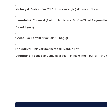
Materyal:
Endüstriyel Tül Dokuma ve Yaylı Çelik Konstrüksiyon
Uyumluluk:
Evrensel (Sedan, Hatchback, SUV ve Ticari Segmentle
Paket İçeriği
1 Adet Oval Formlu Arka Cam Güneşliği
Endüstriyel Sınıf Vakum Aparatları (Vantuz Seti)
Uygulama Notu:
Sabitleme aparatlarının maksimum performans gös
Bu ürünün fiyat bilgisi, resim, ürün açıklamalarında ve diğer k
Görüş ve önerileriniz için teşekkür ederiz.
Ürün resmi kalitesiz, bozuk veya görüntülenemiyor.
Ürün açıklamasında eksik bilgiler bulunuyor.