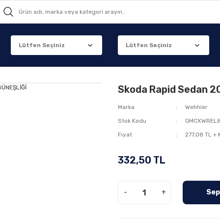
Skoda Rapid Sedan 2
Marka
Wehhler
Stok Kodu
QMCXWREL
Fiyat
277,08 TL +
332,50 TL
-
+
Sep