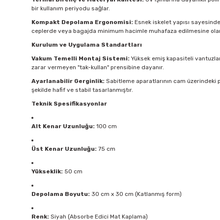
bir kullanım periyodu sağlar.
Kompakt Depolama Ergonomisi:
Esnek iskelet yapısı sayesinde ü
ceplerde veya bagajda minimum hacimle muhafaza edilmesine olan
Kurulum ve Uygulama Standartları
Vakum Temelli Montaj Sistemi:
Yüksek emiş kapasiteli vantuzlar
zarar vermeyen "tak-kullan" prensibine dayanır.
Ayarlanabilir Gerginlik:
Sabitleme aparatlarının cam üzerindeki p
şekilde hafif ve stabil tasarlanmıştır.
Teknik Spesifikasyonlar
Alt Kenar Uzunluğu:
100 cm
Üst Kenar Uzunluğu:
75 cm
Yükseklik:
50 cm
Depolama Boyutu:
30 cm x 30 cm (Katlanmış form)
Renk:
Siyah (Absorbe Edici Mat Kaplama)