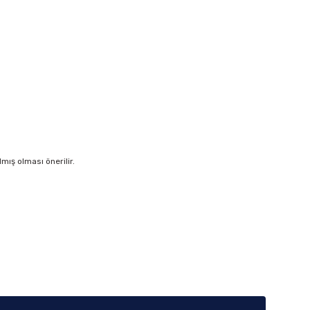
ış olması önerilir.
iletebilirsiniz.