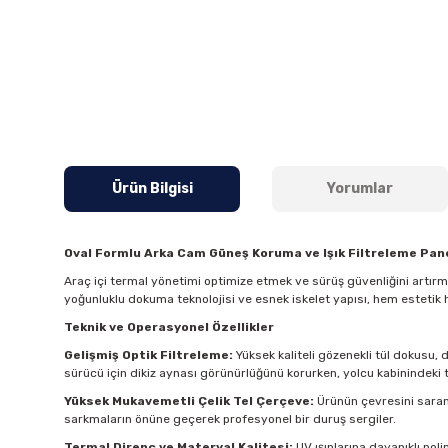
Ürün Bilgisi
Yorumlar
Oval Formlu Arka Cam Güneş Koruma ve Işık Filtreleme Pane
Araç içi termal yönetimi optimize etmek ve sürüş güvenliğini artır
yoğunluklu dokuma teknolojisi ve esnek iskelet yapısı, hem estetik 
Teknik ve Operasyonel Özellikler
Gelişmiş Optik Filtreleme:
Yüksek kaliteli gözenekli tül dokusu, 
sürücü için dikiz aynası görünürlüğünü korurken, yolcu kabinindeki t
Yüksek Mukavemetli Çelik Tel Çerçeve:
Ürünün çevresini saran 
sarkmaların önüne geçerek profesyonel bir duruş sergiler.
Termal Direnç ve Materyal Kalitesi:
UV ışınlarına dayanıklı pol