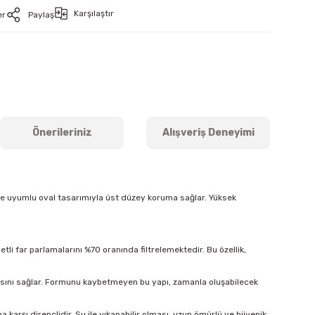
Karşılaştır
er
Paylaş
Önerileriniz
Alışveriş Deneyimi
ine uyumlu oval tasarımıyla üst düzey koruma sağlar. Yüksek
tli far parlamalarını %70 oranında filtrelemektedir. Bu özellik,
masını sağlar. Formunu kaybetmeyen bu yapı, zamanla oluşabilecek
arşı dirençlidir. Su ile yıkanabilir olması, uzun ömürlü ve hijyenik