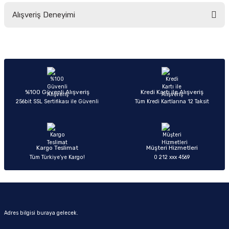
Bu ürünün fiyat bilgisi, resim, ürün açıklamalarında ve diğer konularda
Alışveriş Deneyimi
yetersiz gördüğünüz noktaları öneri formunu kullanarak tarafımıza
iletebilirsiniz.
Görüş ve önerileriniz için teşekkür ederiz.
Sitemize ilk yorumu siz yapın!
Ürün resmi kalitesiz, bozuk veya görüntülenemiyor.
Ürün açıklamasında eksik bilgiler bulunuyor.
Deneyimini Paylaş
Ürün bilgilerinde hatalar bulunuyor.
%100 Güvenli Alışveriş
Kredi Kartı ile Alışveriş
256bit SSL Sertifikası ile Güvenli
Tüm Kredi Kartlarına 12 Taksit
Ürün fiyatı diğer sitelerden daha pahalı.
Bu ürüne benzer farklı alternatifler olmalı.
Kargo Teslimat
Müşteri Hizmetleri
Tüm Türkiye’ye Kargo!
0 212 xxx 4569
Gönder
Adres bilgisi buraya gelecek.