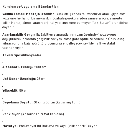
Kurulum ve Uygulama Standartları
Vakum Temelli Montaj Sistemi:
Yüksek emiş kapasiteli vantuzlar aracılığıyla cam
yüzeyine herhangi bir mekanik müdahale gerektirmeden saniyeler içinde monte
edilir. Montaj süreci, aracın orijinal yapısına zarar vermeyen "tak-kullan" prensibine
dayanır.
Ayarlanabilir Gerginlik:
Sabitleme aparatlarının cam üzerindeki pozisyonu
değiştirilerek perdenin gerginlik seviyesi cama göre optimize edilebilir. Ürün, araç
vibrasyonuna bağlı gürültü oluşumunu engelleyecek şekilde hafif ve stabil
tasarlanmıştır.
Teknik Spesifikasyonlar
Alt Kenar Uzunluğu:
100 cm
Üst Kenar Uzunluğu:
75 cm
Yükseklik:
50 cm
Depolama Boyutu:
30 cm x 30 cm (Katlanmış form)
Renk:
Siyah (Absorbe Edici Mat Kaplama)
Materyal:
Endüstriyel Tül Dokuma ve Yaylı Çelik Konstrüksiyon