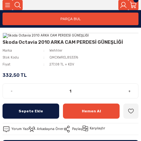
PARÇA BUL
Skoda Octavia 2010 ARKA CAM PERDESİ GÜNEŞLİĞİ
Marka
Wehhler
Stok Kodu
QMCXWREL8S3376
Fiyat
277,08 TL + KDV
332,50 TL
-
+
Sepete Ekle
Hemen Al
Karşılaştır
Yorum Yaz
Arkadaşına Öner
Paylaş