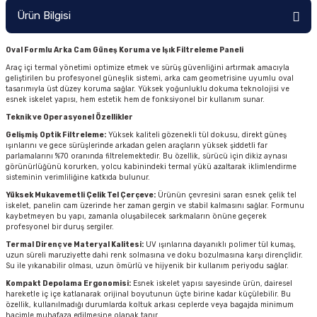
Ürün Bilgisi
Oval Formlu Arka Cam Güneş Koruma ve Işık Filtreleme Paneli
Araç içi termal yönetimi optimize etmek ve sürüş güvenliğini artırmak amacıyla
geliştirilen bu profesyonel güneşlik sistemi, arka cam geometrisine uyumlu oval
tasarımıyla üst düzey koruma sağlar. Yüksek yoğunluklu dokuma teknolojisi ve
esnek iskelet yapısı, hem estetik hem de fonksiyonel bir kullanım sunar.
Teknik ve Operasyonel Özellikler
Gelişmiş Optik Filtreleme:
Yüksek kaliteli gözenekli tül dokusu, direkt güneş
ışınlarını ve gece sürüşlerinde arkadan gelen araçların yüksek şiddetli far
parlamalarını %70 oranında filtrelemektedir. Bu özellik, sürücü için dikiz aynası
görünürlüğünü korurken, yolcu kabinindeki termal yükü azaltarak iklimlendirme
sisteminin verimliliğine katkıda bulunur.
Yüksek Mukavemetli Çelik Tel Çerçeve:
Ürünün çevresini saran esnek çelik tel
iskelet, panelin cam üzerinde her zaman gergin ve stabil kalmasını sağlar. Formunu
kaybetmeyen bu yapı, zamanla oluşabilecek sarkmaların önüne geçerek
profesyonel bir duruş sergiler.
Termal Direnç ve Materyal Kalitesi:
UV ışınlarına dayanıklı polimer tül kumaş,
uzun süreli maruziyette dahi renk solmasına ve doku bozulmasına karşı dirençlidir.
Su ile yıkanabilir olması, uzun ömürlü ve hijyenik bir kullanım periyodu sağlar.
Kompakt Depolama Ergonomisi:
Esnek iskelet yapısı sayesinde ürün, dairesel
hareketle iç içe katlanarak orijinal boyutunun üçte birine kadar küçülebilir. Bu
özellik, kullanılmadığı durumlarda koltuk arkası ceplerde veya bagajda minimum
hacimle muhafaza edilmesine olanak tanır.