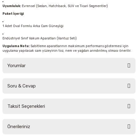
Uyumluluk:
Evrensel (Sedan, Hatchback, SUV ve Ticari Segmentler)
Paket İçeriği
1 Adet Oval Formlu Arka Cam Güneşliği
Endüstriyel Sınıf Vakum Aparatları (Vantuz Seti)
Uygulama Notu:
Sabitleme aparatlarının maksimum performans göstermesi için
uygulama yapılacak cam yüzeyinin toz, nem ve yağdan arındırılmış olması önerilir.
Yorumlar
Soru & Cevap
Bu ürüne ilk yorumu siz yapın!
Taksit Seçenekleri
Yorum Yaz
Ürün hakkında henüz soru sorulmamış.
Önerileriniz
Soru Sor