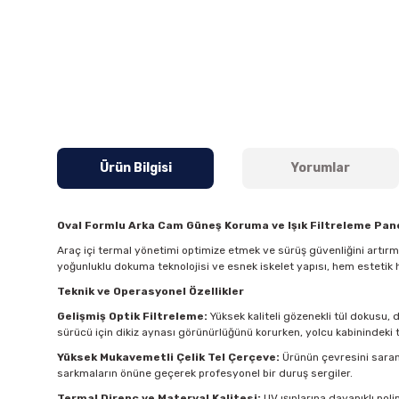
Ürün Bilgisi
Yorumlar
Oval Formlu Arka Cam Güneş Koruma ve Işık Filtreleme Pane
Araç içi termal yönetimi optimize etmek ve sürüş güvenliğini artır
yoğunluklu dokuma teknolojisi ve esnek iskelet yapısı, hem estetik 
Teknik ve Operasyonel Özellikler
Gelişmiş Optik Filtreleme:
Yüksek kaliteli gözenekli tül dokusu, 
sürücü için dikiz aynası görünürlüğünü korurken, yolcu kabinindeki t
Yüksek Mukavemetli Çelik Tel Çerçeve:
Ürünün çevresini saran 
sarkmaların önüne geçerek profesyonel bir duruş sergiler.
Termal Direnç ve Materyal Kalitesi:
UV ışınlarına dayanıklı pol