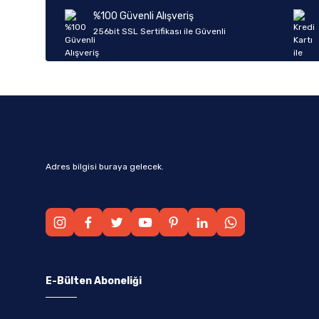
Ürün bilgilerinde hatalar bulunuyor.
%100 Güvenli Alışveriş
Ürün fiyatı diğer sitelerden daha pahalı.
256bit SSL Sertifikası ile Güvenli
Bu ürüne benzer farklı alternatifler olmalı.
Adres bilgisi buraya gelecek.
E-Bülten Aboneliği