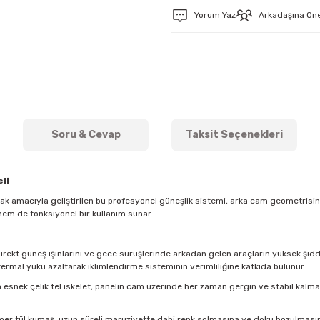
Yorum Yaz
Arkadaşına Ön
Soru & Cevap
Taksit Seçenekleri
li
mak amacıyla geliştirilen bu profesyonel güneşlik sistemi, arka cam geometris
hem de fonksiyonel bir kullanım sunar.
direkt güneş ışınlarını ve gece sürüşlerinde arkadan gelen araçların yüksek şidde
ermal yükü azaltarak iklimlendirme sisteminin verimliliğine katkıda bulunur.
esnek çelik tel iskelet, panelin cam üzerinde her zaman gergin ve stabil kal
imer tül kumaş, uzun süreli maruziyette dahi renk solmasına ve doku bozulmasına k