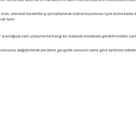
rün, dairesel hareketle iç içe katlanarak orijinal boyutunun üçte birine kadar kü
ak tanır.
 aracılığıyla cam yüzeyine herhangi bir mekanik müdahale gerektirmeden saniyel
ozisyonu değiştirilerek perdenin gerginlik seviyesi cama göre optimize edilebi