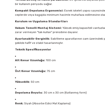
bir kullanım periyodu sağlar.
Kompakt Depolama Ergonomisi:
Esnek iskelet yapısı sayesinde ü
ceplerde veya bagajda minimum hacimle muhafaza edilmesine olan
Kurulum ve Uygulama Standartları
Vakum Temelli Montaj Sistemi:
Yüksek emiş kapasiteli vantuzlar
zarar vermeyen "tak-kullan" prensibine dayanır.
Ayarlanabilir Gerginlik:
Sabitleme aparatlarının cam üzerindeki p
şekilde hafif ve stabil tasarlanmıştır.
Teknik Spesifikasyonlar
Alt Kenar Uzunluğu:
100 cm
Üst Kenar Uzunluğu:
75 cm
Yükseklik:
50 cm
Depolama Boyutu:
30 cm x 30 cm (Katlanmış form)
Renk:
Siyah (Absorbe Edici Mat Kaplama)