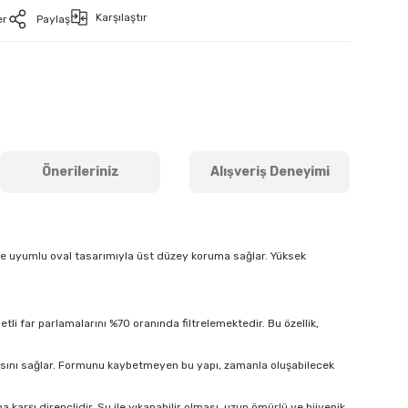
Karşılaştır
er
Paylaş
Önerileriniz
Alışveriş Deneyimi
ine uyumlu oval tasarımıyla üst düzey koruma sağlar. Yüksek
tli far parlamalarını %70 oranında filtrelemektedir. Bu özellik,
masını sağlar. Formunu kaybetmeyen bu yapı, zamanla oluşabilecek
arşı dirençlidir. Su ile yıkanabilir olması, uzun ömürlü ve hijyenik