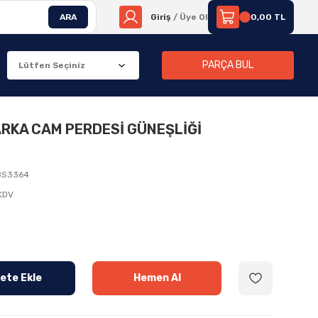
ARA
Giriş
/ Üye Ol
0,00 TL
PARÇA BUL
ARKA CAM PERDESİ GÜNEŞLİĞİ
8S3364
 KDV
ete Ekle
Hemen Al