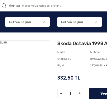
Skoda Octavia 1998 
Marka
Wehhler
Stok Kodu
QMCXWREL
Fiyat
277,08 TL +
332,50 TL
-
+
Sep