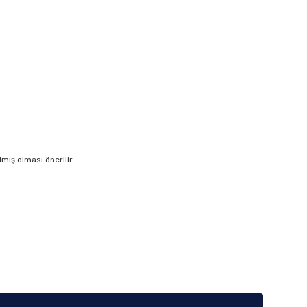
ış olması önerilir.
iletebilirsiniz.