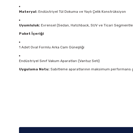
Materyal:
Endüstriyel Tül Dokuma ve Yaylı Çelik Konstrüksiyon
Uyumluluk:
Evrensel (Sedan, Hatchback, SUV ve Ticari Segmentle
Paket İçeriği
1 Adet Oval Formlu Arka Cam Güneşliği
Endüstriyel Sınıf Vakum Aparatları (Vantuz Seti)
Uygulama Notu:
Sabitleme aparatlarının maksimum performans gös
Bu ürünün fiyat bilgisi, resim, ürün açıklamalarında ve diğer k
Görüş ve önerileriniz için teşekkür ederiz.
Ürün resmi kalitesiz, bozuk veya görüntülenemiyor.
Ürün açıklamasında eksik bilgiler bulunuyor.