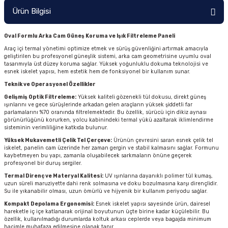
Ürün Bilgisi
Oval Formlu Arka Cam Güneş Koruma ve Işık Filtreleme Paneli
Araç içi termal yönetimi optimize etmek ve sürüş güvenliğini artırmak amacıyla
geliştirilen bu profesyonel güneşlik sistemi, arka cam geometrisine uyumlu oval
tasarımıyla üst düzey koruma sağlar. Yüksek yoğunluklu dokuma teknolojisi ve
esnek iskelet yapısı, hem estetik hem de fonksiyonel bir kullanım sunar.
Teknik ve Operasyonel Özellikler
Gelişmiş Optik Filtreleme:
Yüksek kaliteli gözenekli tül dokusu, direkt güneş
ışınlarını ve gece sürüşlerinde arkadan gelen araçların yüksek şiddetli far
parlamalarını %70 oranında filtrelemektedir. Bu özellik, sürücü için dikiz aynası
görünürlüğünü korurken, yolcu kabinindeki termal yükü azaltarak iklimlendirme
sisteminin verimliliğine katkıda bulunur.
Yüksek Mukavemetli Çelik Tel Çerçeve:
Ürünün çevresini saran esnek çelik tel
iskelet, panelin cam üzerinde her zaman gergin ve stabil kalmasını sağlar. Formunu
kaybetmeyen bu yapı, zamanla oluşabilecek sarkmaların önüne geçerek
profesyonel bir duruş sergiler.
Termal Direnç ve Materyal Kalitesi:
UV ışınlarına dayanıklı polimer tül kumaş,
uzun süreli maruziyette dahi renk solmasına ve doku bozulmasına karşı dirençlidir.
Su ile yıkanabilir olması, uzun ömürlü ve hijyenik bir kullanım periyodu sağlar.
Kompakt Depolama Ergonomisi:
Esnek iskelet yapısı sayesinde ürün, dairesel
hareketle iç içe katlanarak orijinal boyutunun üçte birine kadar küçülebilir. Bu
özellik, kullanılmadığı durumlarda koltuk arkası ceplerde veya bagajda minimum
hacimle muhafaza edilmesine olanak tanır.