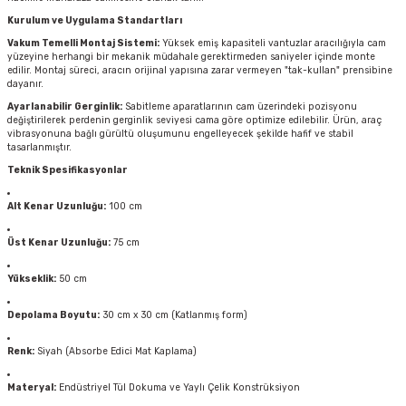
Kurulum ve Uygulama Standartları
Vakum Temelli Montaj Sistemi:
Yüksek emiş kapasiteli vantuzlar aracılığıyla cam
yüzeyine herhangi bir mekanik müdahale gerektirmeden saniyeler içinde monte
edilir. Montaj süreci, aracın orijinal yapısına zarar vermeyen "tak-kullan" prensibine
dayanır.
Ayarlanabilir Gerginlik:
Sabitleme aparatlarının cam üzerindeki pozisyonu
değiştirilerek perdenin gerginlik seviyesi cama göre optimize edilebilir. Ürün, araç
vibrasyonuna bağlı gürültü oluşumunu engelleyecek şekilde hafif ve stabil
tasarlanmıştır.
Teknik Spesifikasyonlar
Alt Kenar Uzunluğu:
100 cm
Üst Kenar Uzunluğu:
75 cm
Yükseklik:
50 cm
Depolama Boyutu:
30 cm x 30 cm (Katlanmış form)
Renk:
Siyah (Absorbe Edici Mat Kaplama)
Materyal:
Endüstriyel Tül Dokuma ve Yaylı Çelik Konstrüksiyon