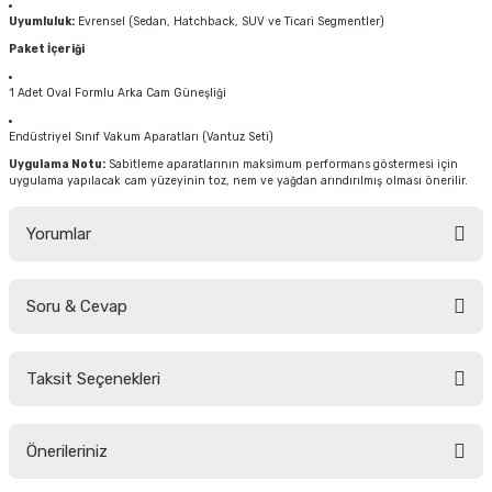
Uyumluluk:
Evrensel (Sedan, Hatchback, SUV ve Ticari Segmentler)
Paket İçeriği
1 Adet Oval Formlu Arka Cam Güneşliği
Endüstriyel Sınıf Vakum Aparatları (Vantuz Seti)
Uygulama Notu:
Sabitleme aparatlarının maksimum performans göstermesi için
uygulama yapılacak cam yüzeyinin toz, nem ve yağdan arındırılmış olması önerilir.
Yorumlar
Soru & Cevap
Bu ürüne ilk yorumu siz yapın!
Taksit Seçenekleri
Yorum Yaz
Ürün hakkında henüz soru sorulmamış.
Önerileriniz
Soru Sor