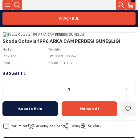
PARÇA BUL
Skoda Octavia 1996 ARKA CAM PERDESİ GÜNEŞLİĞİ
Marka
Wehhler
Stok Kodu
QMCXWREL8S3362
Fiyat
277,08 TL + KDV
332,50 TL
-
+
Sepete Ekle
Hemen Al
Karşılaştır
Yorum Yaz
Arkadaşına Öner
Paylaş