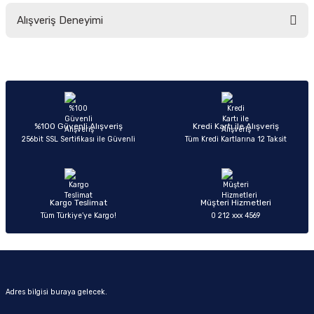
Bu ürünün fiyat bilgisi, resim, ürün açıklamalarında ve diğer konularda
Alışveriş Deneyimi
yetersiz gördüğünüz noktaları öneri formunu kullanarak tarafımıza
iletebilirsiniz.
Görüş ve önerileriniz için teşekkür ederiz.
Sitemize ilk yorumu siz yapın!
Ürün resmi kalitesiz, bozuk veya görüntülenemiyor.
Ürün açıklamasında eksik bilgiler bulunuyor.
Deneyimini Paylaş
Ürün bilgilerinde hatalar bulunuyor.
%100 Güvenli Alışveriş
Kredi Kartı ile Alışveriş
256bit SSL Sertifikası ile Güvenli
Tüm Kredi Kartlarına 12 Taksit
Ürün fiyatı diğer sitelerden daha pahalı.
Bu ürüne benzer farklı alternatifler olmalı.
Kargo Teslimat
Müşteri Hizmetleri
Tüm Türkiye’ye Kargo!
0 212 xxx 4569
Gönder
Adres bilgisi buraya gelecek.