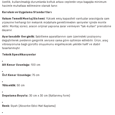
özellik, kullanılmadığı durumlarda koltuk arkası ceplerde veya bagajda minimum
hacimle muhafaza edilmesine olanak tanır.
Kurulum ve Uygulama Standartları
Vakum Temelli Montaj Sistemi:
Yüksek emiş kapasiteli vantuzlar aracılığıyla cam
yüzeyine herhangi bir mekanik müdahale gerektirmeden saniyeler içinde monte
edilir. Montaj süreci, aracın orijinal yapısına zarar vermeyen "tak-kullan" prensibine
dayanır.
Ayarlanabilir Gerginlik:
Sabitleme aparatlarının cam üzerindeki pozisyonu
değiştirilerek perdenin gerginlik seviyesi cama göre optimize edilebilir. Ürün, araç
vibrasyonuna bağlı gürültü oluşumunu engelleyecek şekilde hafif ve stabil
tasarlanmıştır.
Teknik Spesifikasyonlar
Alt Kenar Uzunluğu:
100 cm
Üst Kenar Uzunluğu:
75 cm
Yükseklik:
50 cm
Depolama Boyutu:
30 cm x 30 cm (Katlanmış form)
Renk:
Siyah (Absorbe Edici Mat Kaplama)