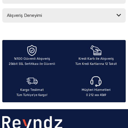
Bu ürünün fiyat bilgisi, resim, ürün açıklamalarında ve diğer konularda
Alışveriş Deneyimi
yetersiz gördüğünüz noktaları öneri formunu kullanarak tarafımıza
iletebilirsiniz.
Görüş ve önerileriniz için teşekkür ederiz.
Sitemize ilk yorumu siz yapın!
Ürün resmi kalitesiz, bozuk veya görüntülenemiyor.
Ürün açıklamasında eksik bilgiler bulunuyor.
Deneyimini Paylaş
Ürün bilgilerinde hatalar bulunuyor.
%100 Güvenli Alışveriş
Kredi Kartı ile Alışveriş
256bit SSL Sertifikası ile Güvenli
Tüm Kredi Kartlarına 12 Taksit
Ürün fiyatı diğer sitelerden daha pahalı.
Bu ürüne benzer farklı alternatifler olmalı.
Kargo Teslimat
Müşteri Hizmetleri
Tüm Türkiye’ye Kargo!
0 212 xxx 4569
Gönder