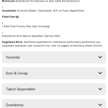
Materyal:
Endüstriyel Tül Dokuma ve Yaylı Çelik Konstrüksiyon
Uyumluluk:
Evrensel (Sedan, Hatchback, SUV ve Ticari Segmentler)
Paket İçeriği
1 Adet Oval Formlu Arka Cam Güneşliği
Endüstriyel Sınıf Vakum Aparatları (Vantuz Seti)
Uygulama Notu:
Sabitleme aparatlarının maksimum performans göstermesi için
uygulama yapılacak cam yüzeyinin toz, nem ve yağdan arındırılmış olması önerilir.
Yorumlar
Soru & Cevap
Bu ürüne ilk yorumu siz yapın!
Taksit Seçenekleri
Yorum Yaz
Ürün hakkında henüz soru sorulmamış.
Önerileriniz
Soru Sor