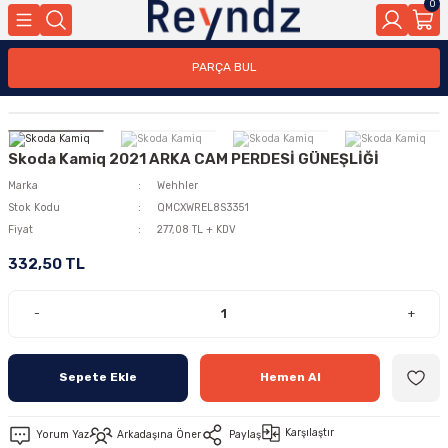
0
PARÇA BUL
Skoda Kamiq 2021 ARKA CAM PERDESİ GÜNEŞLİĞİ
Marka
Wehhler
Stok Kodu
QMCXWREL8S3351
Fiyat
277,08 TL + KDV
332,50 TL
-
+
Sepete Ekle
Hemen Al
Karşılaştır
Yorum Yaz
Arkadaşına Öner
Paylaş