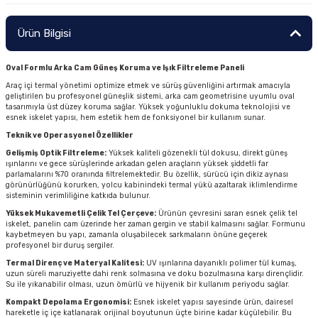
Ürün Bilgisi
Oval Formlu Arka Cam Güneş Koruma ve Işık Filtreleme Paneli
Araç içi termal yönetimi optimize etmek ve sürüş güvenliğini artırmak amacıyla
geliştirilen bu profesyonel güneşlik sistemi, arka cam geometrisine uyumlu oval
tasarımıyla üst düzey koruma sağlar. Yüksek yoğunluklu dokuma teknolojisi ve
esnek iskelet yapısı, hem estetik hem de fonksiyonel bir kullanım sunar.
Teknik ve Operasyonel Özellikler
Gelişmiş Optik Filtreleme:
Yüksek kaliteli gözenekli tül dokusu, direkt güneş
ışınlarını ve gece sürüşlerinde arkadan gelen araçların yüksek şiddetli far
parlamalarını %70 oranında filtrelemektedir. Bu özellik, sürücü için dikiz aynası
görünürlüğünü korurken, yolcu kabinindeki termal yükü azaltarak iklimlendirme
sisteminin verimliliğine katkıda bulunur.
Yüksek Mukavemetli Çelik Tel Çerçeve:
Ürünün çevresini saran esnek çelik tel
iskelet, panelin cam üzerinde her zaman gergin ve stabil kalmasını sağlar. Formunu
kaybetmeyen bu yapı, zamanla oluşabilecek sarkmaların önüne geçerek
profesyonel bir duruş sergiler.
Termal Direnç ve Materyal Kalitesi:
UV ışınlarına dayanıklı polimer tül kumaş,
uzun süreli maruziyette dahi renk solmasına ve doku bozulmasına karşı dirençlidir.
Su ile yıkanabilir olması, uzun ömürlü ve hijyenik bir kullanım periyodu sağlar.
Kompakt Depolama Ergonomisi:
Esnek iskelet yapısı sayesinde ürün, dairesel
hareketle iç içe katlanarak orijinal boyutunun üçte birine kadar küçülebilir. Bu