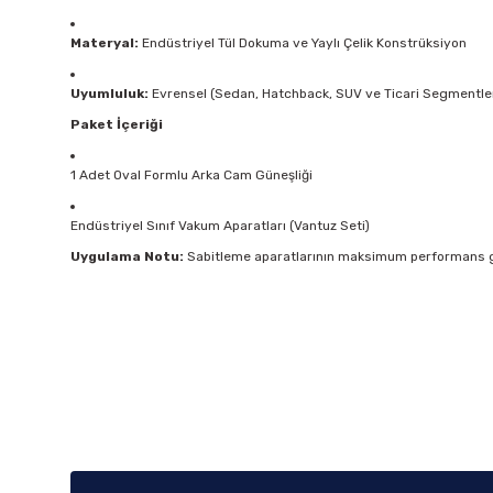
Materyal:
Endüstriyel Tül Dokuma ve Yaylı Çelik Konstrüksiyon
Uyumluluk:
Evrensel (Sedan, Hatchback, SUV ve Ticari Segmentle
Paket İçeriği
1 Adet Oval Formlu Arka Cam Güneşliği
Endüstriyel Sınıf Vakum Aparatları (Vantuz Seti)
Uygulama Notu:
Sabitleme aparatlarının maksimum performans gös
Bu ürünün fiyat bilgisi, resim, ürün açıklamalarında ve diğer k
Görüş ve önerileriniz için teşekkür ederiz.
Ürün resmi kalitesiz, bozuk veya görüntülenemiyor.
Ürün açıklamasında eksik bilgiler bulunuyor.