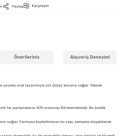
Karşılaştır
er
Paylaş
Önerileriniz
Alışveriş Deneyimi
ine uyumlu oval tasarımıyla üst düzey koruma sağlar. Yüksek
tli far parlamalarını %70 oranında filtrelemektedir. Bu özellik,
masını sağlar. Formunu kaybetmeyen bu yapı, zamanla oluşabilecek
arşı dirençlidir. Su ile yıkanabilir olması, uzun ömürlü ve hijyenik