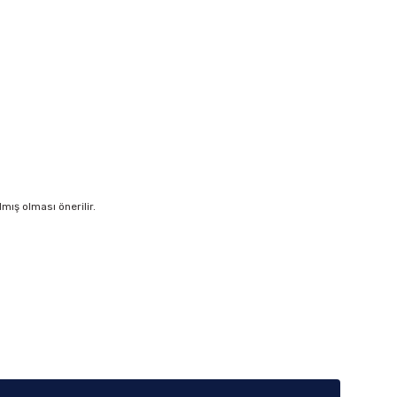
ış olması önerilir.
iletebilirsiniz.