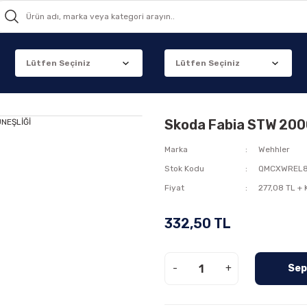
Skoda Fabia STW 20
Marka
Wehhler
Stok Kodu
QMCXWREL
Fiyat
277,08 TL +
332,50 TL
-
+
Sep