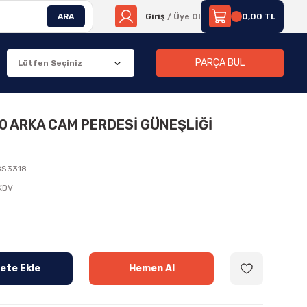
ARA
Giriş
/ Üye Ol
0,00 TL
PARÇA BUL
00 ARKA CAM PERDESİ GÜNEŞLİĞİ
8S3318
 KDV
ete Ekle
Hemen Al