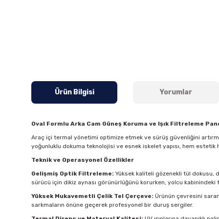
Ürün Bilgisi
Yorumlar
Oval Formlu Arka Cam Güneş Koruma ve Işık Filtreleme Pane
Araç içi termal yönetimi optimize etmek ve sürüş güvenliğini artır
yoğunluklu dokuma teknolojisi ve esnek iskelet yapısı, hem estetik 
Teknik ve Operasyonel Özellikler
Gelişmiş Optik Filtreleme:
Yüksek kaliteli gözenekli tül dokusu, 
sürücü için dikiz aynası görünürlüğünü korurken, yolcu kabinindeki t
Yüksek Mukavemetli Çelik Tel Çerçeve:
Ürünün çevresini saran 
sarkmaların önüne geçerek profesyonel bir duruş sergiler.
Termal Direnç ve Materyal Kalitesi:
UV ışınlarına dayanıklı pol