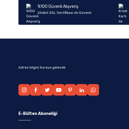
Ürün bilgilerinde hatalar bulunuyor.
%100 Güvenli Alışveriş
Ürün fiyatı diğer sitelerden daha pahalı.
256bit SSL Sertifikası ile Güvenli
Bu ürüne benzer farklı alternatifler olmalı.
Adres bilgisi buraya gelecek.
E-Bülten Aboneliği