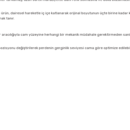
rün, dairesel hareketle iç içe katlanarak orijinal boyutunun üçte birine kadar kü
ak tanır.
 aracılığıyla cam yüzeyine herhangi bir mekanik müdahale gerektirmeden saniyel
ozisyonu değiştirilerek perdenin gerginlik seviyesi cama göre optimize edilebi