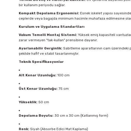
bir kullanım periyodu sağlar.
Kompakt Depolama Ergonomisi:
Esnek iskelet yapısı sayesinde ü
ceplerde veya bagajda minimum hacimle muhafaza edilmesine olan
Kurulum ve Uygulama Standartları
Vakum Temelli Montaj Sistemi:
Yüksek emiş kapasiteli vantuzlar
zarar vermeyen "tak-kullan" prensibine dayanır.
Ayarlanabilir Gerginlik:
Sabitleme aparatlarının cam üzerindeki p
şekilde hafif ve stabil tasarlanmıştır.
Teknik Spesifikasyonlar
Alt Kenar Uzunluğu:
100 cm
Üst Kenar Uzunluğu:
75 cm
Yükseklik:
50 cm
Depolama Boyutu:
30 cm x 30 cm (Katlanmış form)
Renk:
Siyah (Absorbe Edici Mat Kaplama)