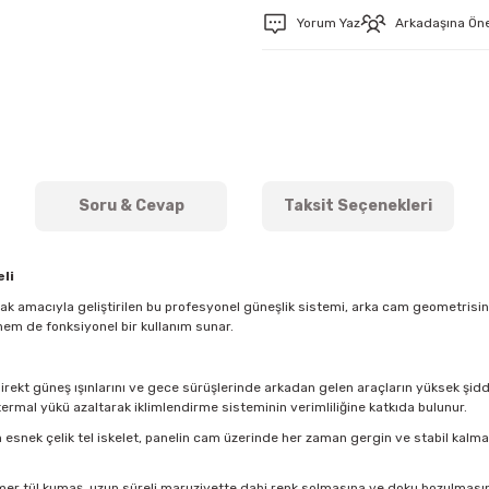
Yorum Yaz
Arkadaşına Ön
Soru & Cevap
Taksit Seçenekleri
li
mak amacıyla geliştirilen bu profesyonel güneşlik sistemi, arka cam geometris
hem de fonksiyonel bir kullanım sunar.
direkt güneş ışınlarını ve gece sürüşlerinde arkadan gelen araçların yüksek şidde
ermal yükü azaltarak iklimlendirme sisteminin verimliliğine katkıda bulunur.
esnek çelik tel iskelet, panelin cam üzerinde her zaman gergin ve stabil kal
imer tül kumaş, uzun süreli maruziyette dahi renk solmasına ve doku bozulmasına k