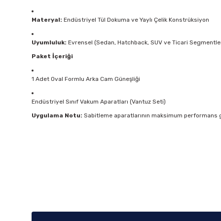
Materyal:
Endüstriyel Tül Dokuma ve Yaylı Çelik Konstrüksiyon
Uyumluluk:
Evrensel (Sedan, Hatchback, SUV ve Ticari Segmentle
Paket İçeriği
1 Adet Oval Formlu Arka Cam Güneşliği
Endüstriyel Sınıf Vakum Aparatları (Vantuz Seti)
Uygulama Notu:
Sabitleme aparatlarının maksimum performans gös
Bu ürünün fiyat bilgisi, resim, ürün açıklamalarında ve diğer k
Görüş ve önerileriniz için teşekkür ederiz.
Ürün resmi kalitesiz, bozuk veya görüntülenemiyor.
Ürün açıklamasında eksik bilgiler bulunuyor.