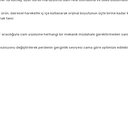
imer tül kumaş, uzun süreli maruziyette dahi renk solmasına ve doku bozulmasına k
rün, dairesel hareketle iç içe katlanarak orijinal boyutunun üçte birine kadar kü
ak tanır.
 aracılığıyla cam yüzeyine herhangi bir mekanik müdahale gerektirmeden saniyel
ozisyonu değiştirilerek perdenin gerginlik seviyesi cama göre optimize edilebi