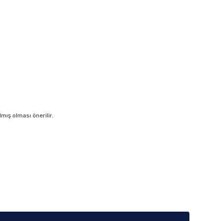
ış olması önerilir.
iletebilirsiniz.