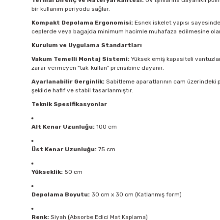
Termal Direnç ve Materyal Kalitesi:
UV ışınlarına dayanıklı pol
bir kullanım periyodu sağlar.
Kompakt Depolama Ergonomisi:
Esnek iskelet yapısı sayesinde ü
ceplerde veya bagajda minimum hacimle muhafaza edilmesine olan
Kurulum ve Uygulama Standartları
Vakum Temelli Montaj Sistemi:
Yüksek emiş kapasiteli vantuzlar
zarar vermeyen "tak-kullan" prensibine dayanır.
Ayarlanabilir Gerginlik:
Sabitleme aparatlarının cam üzerindeki p
şekilde hafif ve stabil tasarlanmıştır.
Teknik Spesifikasyonlar
Alt Kenar Uzunluğu:
100 cm
Üst Kenar Uzunluğu:
75 cm
Yükseklik:
50 cm
Depolama Boyutu:
30 cm x 30 cm (Katlanmış form)
Renk:
Siyah (Absorbe Edici Mat Kaplama)