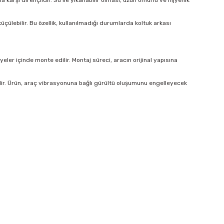
arşı dirençlidir. Su ile yıkanabilir olması, uzun ömürlü ve hijyenik
çülebilir. Bu özellik, kullanılmadığı durumlarda koltuk arkası
er içinde monte edilir. Montaj süreci, aracın orijinal yapısına
lir. Ürün, araç vibrasyonuna bağlı gürültü oluşumunu engelleyecek