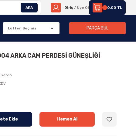
ARA
Giriş
/ Üye Ol
0,00 TL
PARÇA BUL
2004 ARKA CAM PERDESİ GÜNEŞLİĞİ
8S3313
 KDV
ete Ekle
Hemen Al