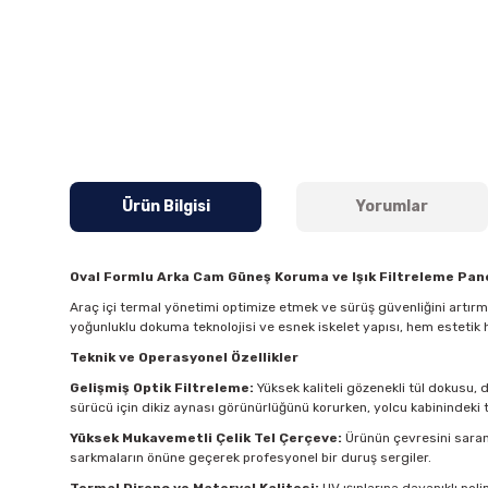
Ürün Bilgisi
Yorumlar
Oval Formlu Arka Cam Güneş Koruma ve Işık Filtreleme Pane
Araç içi termal yönetimi optimize etmek ve sürüş güvenliğini artır
yoğunluklu dokuma teknolojisi ve esnek iskelet yapısı, hem estetik 
Teknik ve Operasyonel Özellikler
Gelişmiş Optik Filtreleme:
Yüksek kaliteli gözenekli tül dokusu, 
sürücü için dikiz aynası görünürlüğünü korurken, yolcu kabinindeki t
Yüksek Mukavemetli Çelik Tel Çerçeve:
Ürünün çevresini saran 
sarkmaların önüne geçerek profesyonel bir duruş sergiler.