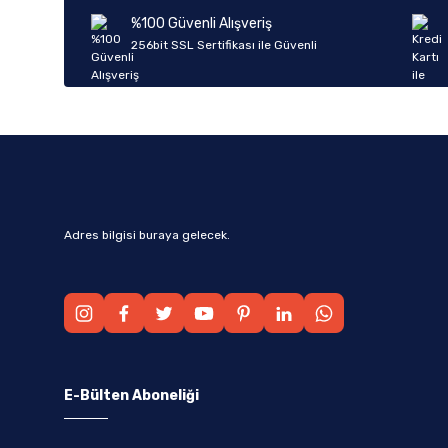
Ürün bilgilerinde hatalar bulunuyor.
%100 Güvenli Alışveriş
Ürün fiyatı diğer sitelerden daha pahalı.
256bit SSL Sertifikası ile Güvenli
Bu ürüne benzer farklı alternatifler olmalı.
Adres bilgisi buraya gelecek.
E-Bülten Aboneliği