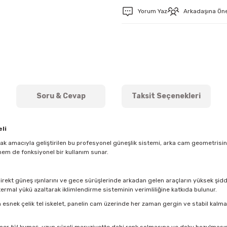
Yorum Yaz
Arkadaşına Ön
Soru & Cevap
Taksit Seçenekleri
li
mak amacıyla geliştirilen bu profesyonel güneşlik sistemi, arka cam geometris
hem de fonksiyonel bir kullanım sunar.
direkt güneş ışınlarını ve gece sürüşlerinde arkadan gelen araçların yüksek şidde
ermal yükü azaltarak iklimlendirme sisteminin verimliliğine katkıda bulunur.
esnek çelik tel iskelet, panelin cam üzerinde her zaman gergin ve stabil kal