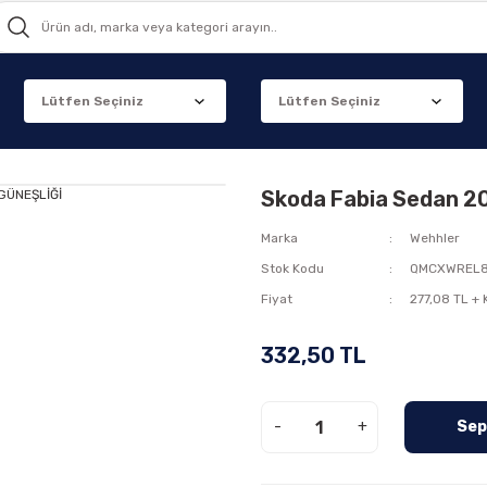
Skoda Fabia Sedan 
Marka
Wehhler
Stok Kodu
QMCXWREL
Fiyat
277,08 TL +
332,50 TL
-
+
Sep