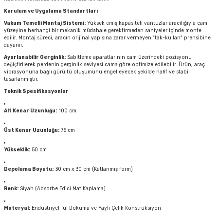
Kurulum ve Uygulama Standartları
Vakum Temelli Montaj Sistemi:
Yüksek emiş kapasiteli vantuzlar aracılığıyla cam
yüzeyine herhangi bir mekanik müdahale gerektirmeden saniyeler içinde monte
edilir. Montaj süreci, aracın orijinal yapısına zarar vermeyen "tak-kullan" prensibine
dayanır.
Ayarlanabilir Gerginlik:
Sabitleme aparatlarının cam üzerindeki pozisyonu
değiştirilerek perdenin gerginlik seviyesi cama göre optimize edilebilir. Ürün, araç
vibrasyonuna bağlı gürültü oluşumunu engelleyecek şekilde hafif ve stabil
tasarlanmıştır.
Teknik Spesifikasyonlar
Alt Kenar Uzunluğu:
100 cm
Üst Kenar Uzunluğu:
75 cm
Yükseklik:
50 cm
Depolama Boyutu:
30 cm x 30 cm (Katlanmış form)
Renk:
Siyah (Absorbe Edici Mat Kaplama)
Materyal:
Endüstriyel Tül Dokuma ve Yaylı Çelik Konstrüksiyon