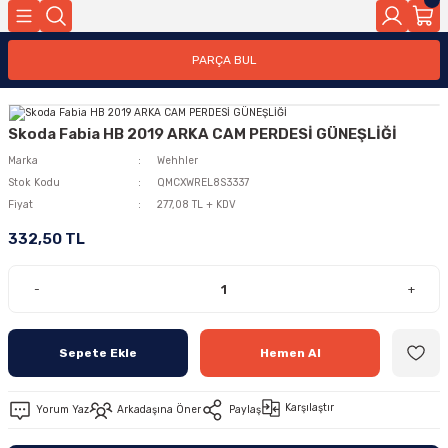
PARÇA BUL
Skoda Fabia HB 2019 ARKA CAM PERDESİ GÜNEŞLİĞİ
Marka
Wehhler
Stok Kodu
QMCXWREL8S3337
Fiyat
277,08 TL + KDV
332,50 TL
-
+
Sepete Ekle
Hemen Al
Karşılaştır
Yorum Yaz
Arkadaşına Öner
Paylaş