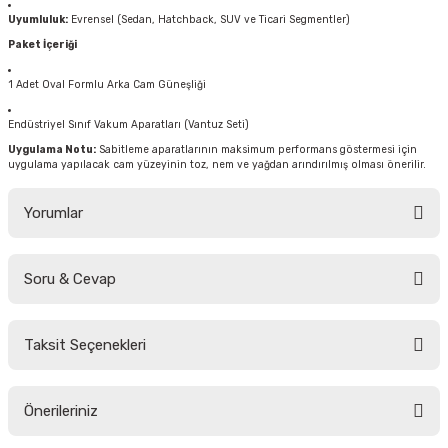
Uyumluluk:
Evrensel (Sedan, Hatchback, SUV ve Ticari Segmentler)
Paket İçeriği
1 Adet Oval Formlu Arka Cam Güneşliği
Endüstriyel Sınıf Vakum Aparatları (Vantuz Seti)
Uygulama Notu:
Sabitleme aparatlarının maksimum performans göstermesi için
uygulama yapılacak cam yüzeyinin toz, nem ve yağdan arındırılmış olması önerilir.
Yorumlar
Soru & Cevap
Bu ürüne ilk yorumu siz yapın!
Taksit Seçenekleri
Yorum Yaz
Ürün hakkında henüz soru sorulmamış.
Önerileriniz
Soru Sor