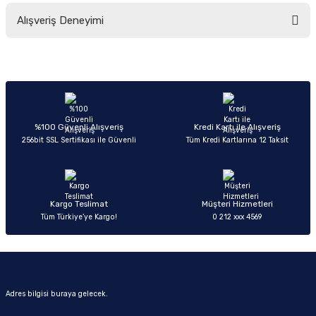
Bu ürünün fiyat bilgisi, resim, ürün açıklamalarında ve diğer konularda
Alışveriş Deneyimi
yetersiz gördüğünüz noktaları öneri formunu kullanarak tarafımıza
iletebilirsiniz.
Görüş ve önerileriniz için teşekkür ederiz.
Sitemize ilk yorumu siz yapın!
Ürün resmi kalitesiz, bozuk veya görüntülenemiyor.
Ürün açıklamasında eksik bilgiler bulunuyor.
Deneyimini Paylaş
Ürün bilgilerinde hatalar bulunuyor.
%100 Güvenli Alışveriş
Kredi Kartı ile Alışveriş
256bit SSL Sertifikası ile Güvenli
Tüm Kredi Kartlarına 12 Taksit
Ürün fiyatı diğer sitelerden daha pahalı.
Bu ürüne benzer farklı alternatifler olmalı.
Kargo Teslimat
Müşteri Hizmetleri
Tüm Türkiye’ye Kargo!
0 212 xxx 4569
Gönder
Adres bilgisi buraya gelecek.