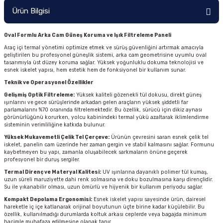
Ürün Bilgisi
Oval Formlu Arka Cam Güneş Koruma ve Işık Filtreleme Paneli
Araç içi termal yönetimi optimize etmek ve sürüş güvenliğini artırmak amacıyla
geliştirilen bu profesyonel güneşlik sistemi, arka cam geometrisine uyumlu oval
tasarımıyla üst düzey koruma sağlar. Yüksek yoğunluklu dokuma teknolojisi ve
esnek iskelet yapısı, hem estetik hem de fonksiyonel bir kullanım sunar.
Teknik ve Operasyonel Özellikler
Gelişmiş Optik Filtreleme:
Yüksek kaliteli gözenekli tül dokusu, direkt güneş
ışınlarını ve gece sürüşlerinde arkadan gelen araçların yüksek şiddetli far
parlamalarını %70 oranında filtrelemektedir. Bu özellik, sürücü için dikiz aynası
görünürlüğünü korurken, yolcu kabinindeki termal yükü azaltarak iklimlendirme
sisteminin verimliliğine katkıda bulunur.
Yüksek Mukavemetli Çelik Tel Çerçeve:
Ürünün çevresini saran esnek çelik tel
iskelet, panelin cam üzerinde her zaman gergin ve stabil kalmasını sağlar. Formunu
kaybetmeyen bu yapı, zamanla oluşabilecek sarkmaların önüne geçerek
profesyonel bir duruş sergiler.
Termal Direnç ve Materyal Kalitesi:
UV ışınlarına dayanıklı polimer tül kumaş,
uzun süreli maruziyette dahi renk solmasına ve doku bozulmasına karşı dirençlidir.
Su ile yıkanabilir olması, uzun ömürlü ve hijyenik bir kullanım periyodu sağlar.
Kompakt Depolama Ergonomisi:
Esnek iskelet yapısı sayesinde ürün, dairesel
hareketle iç içe katlanarak orijinal boyutunun üçte birine kadar küçülebilir. Bu
özellik, kullanılmadığı durumlarda koltuk arkası ceplerde veya bagajda minimum
hacimle muhafaza edilmesine olanak tanır.