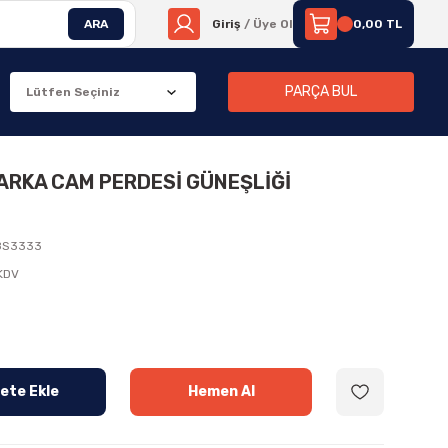
ARA
Giriş
/ Üye Ol
0,00 TL
PARÇA BUL
 ARKA CAM PERDESİ GÜNEŞLİĞİ
8S3333
 KDV
ete Ekle
Hemen Al