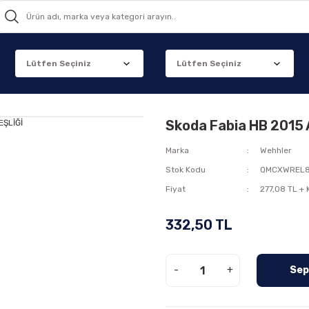
Skoda Fabia HB 2015
Marka
Wehhler
Stok Kodu
QMCXWREL
Fiyat
277,08 TL +
332,50 TL
-
+
Sep