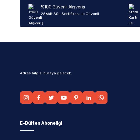
Ürün bilgilerinde hatalar bulunuyor.
%100 Güvenli Alışveriş
Ürün fiyatı diğer sitelerden daha pahalı.
256bit SSL Sertifikası ile Güvenli
Bu ürüne benzer farklı alternatifler olmalı.
Adres bilgisi buraya gelecek.
E-Bülten Aboneliği