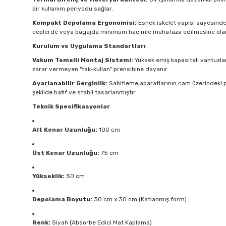
bir kullanım periyodu sağlar.
Kompakt Depolama Ergonomisi:
Esnek iskelet yapısı sayesinde ü
ceplerde veya bagajda minimum hacimle muhafaza edilmesine olan
Kurulum ve Uygulama Standartları
Vakum Temelli Montaj Sistemi:
Yüksek emiş kapasiteli vantuzlar
zarar vermeyen "tak-kullan" prensibine dayanır.
Ayarlanabilir Gerginlik:
Sabitleme aparatlarının cam üzerindeki p
şekilde hafif ve stabil tasarlanmıştır.
Teknik Spesifikasyonlar
Alt Kenar Uzunluğu:
100 cm
Üst Kenar Uzunluğu:
75 cm
Yükseklik:
50 cm
Depolama Boyutu:
30 cm x 30 cm (Katlanmış form)
Renk:
Siyah (Absorbe Edici Mat Kaplama)