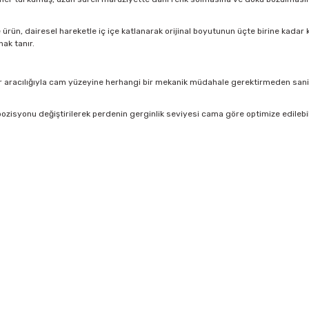
rün, dairesel hareketle iç içe katlanarak orijinal boyutunun üçte birine kadar kü
ak tanır.
 aracılığıyla cam yüzeyine herhangi bir mekanik müdahale gerektirmeden saniyel
ozisyonu değiştirilerek perdenin gerginlik seviyesi cama göre optimize edilebi