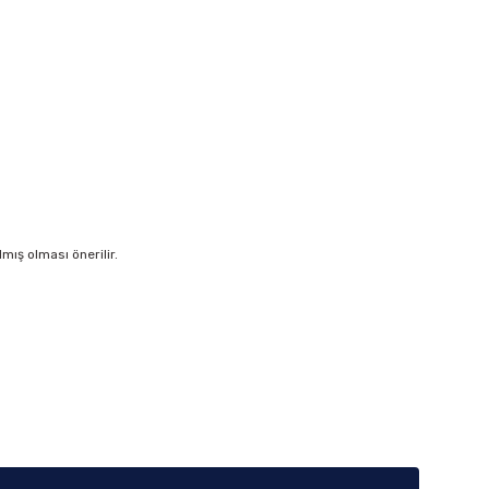
ış olması önerilir.
iletebilirsiniz.