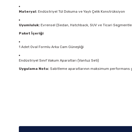
Materyal:
Endüstriyel Tül Dokuma ve Yaylı Çelik Konstrüksiyon
Uyumluluk:
Evrensel (Sedan, Hatchback, SUV ve Ticari Segmentle
Paket İçeriği
1 Adet Oval Formlu Arka Cam Güneşliği
Endüstriyel Sınıf Vakum Aparatları (Vantuz Seti)
Uygulama Notu:
Sabitleme aparatlarının maksimum performans gös
Bu ürünün fiyat bilgisi, resim, ürün açıklamalarında ve diğer k
Görüş ve önerileriniz için teşekkür ederiz.
Ürün resmi kalitesiz, bozuk veya görüntülenemiyor.
Ürün açıklamasında eksik bilgiler bulunuyor.