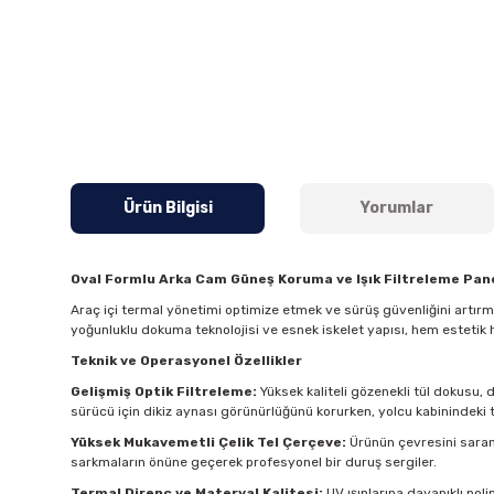
Ürün Bilgisi
Yorumlar
Oval Formlu Arka Cam Güneş Koruma ve Işık Filtreleme Pane
Araç içi termal yönetimi optimize etmek ve sürüş güvenliğini artır
yoğunluklu dokuma teknolojisi ve esnek iskelet yapısı, hem estetik 
Teknik ve Operasyonel Özellikler
Gelişmiş Optik Filtreleme:
Yüksek kaliteli gözenekli tül dokusu, 
sürücü için dikiz aynası görünürlüğünü korurken, yolcu kabinindeki t
Yüksek Mukavemetli Çelik Tel Çerçeve:
Ürünün çevresini saran 
sarkmaların önüne geçerek profesyonel bir duruş sergiler.
Termal Direnç ve Materyal Kalitesi:
UV ışınlarına dayanıklı pol