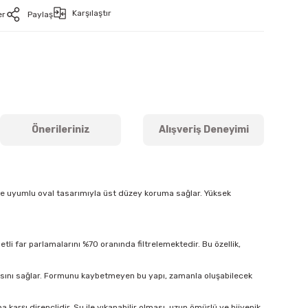
Karşılaştır
er
Paylaş
Önerileriniz
Alışveriş Deneyimi
ine uyumlu oval tasarımıyla üst düzey koruma sağlar. Yüksek
tli far parlamalarını %70 oranında filtrelemektedir. Bu özellik,
masını sağlar. Formunu kaybetmeyen bu yapı, zamanla oluşabilecek
arşı dirençlidir. Su ile yıkanabilir olması, uzun ömürlü ve hijyenik