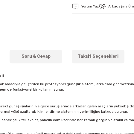
Yorum Yaz
Arkadaşına Ön
Soru & Cevap
Taksit Seçenekleri
li
mak amacıyla geliştirilen bu profesyonel güneşlik sistemi, arka cam geometris
hem de fonksiyonel bir kullanım sunar.
direkt güneş ışınlarını ve gece sürüşlerinde arkadan gelen araçların yüksek şidde
ermal yükü azaltarak iklimlendirme sisteminin verimliliğine katkıda bulunur.
esnek çelik tel iskelet, panelin cam üzerinde her zaman gergin ve stabil kal
imer tül kumaş, uzun süreli maruziyette dahi renk solmasına ve doku bozulmasına k