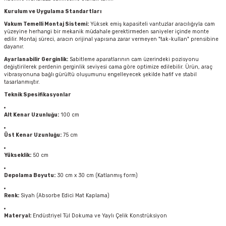
Kurulum ve Uygulama Standartları
Vakum Temelli Montaj Sistemi:
Yüksek emiş kapasiteli vantuzlar aracılığıyla cam
yüzeyine herhangi bir mekanik müdahale gerektirmeden saniyeler içinde monte
edilir. Montaj süreci, aracın orijinal yapısına zarar vermeyen "tak-kullan" prensibine
dayanır.
Ayarlanabilir Gerginlik:
Sabitleme aparatlarının cam üzerindeki pozisyonu
değiştirilerek perdenin gerginlik seviyesi cama göre optimize edilebilir. Ürün, araç
vibrasyonuna bağlı gürültü oluşumunu engelleyecek şekilde hafif ve stabil
tasarlanmıştır.
Teknik Spesifikasyonlar
Alt Kenar Uzunluğu:
100 cm
Üst Kenar Uzunluğu:
75 cm
Yükseklik:
50 cm
Depolama Boyutu:
30 cm x 30 cm (Katlanmış form)
Renk:
Siyah (Absorbe Edici Mat Kaplama)
Materyal:
Endüstriyel Tül Dokuma ve Yaylı Çelik Konstrüksiyon