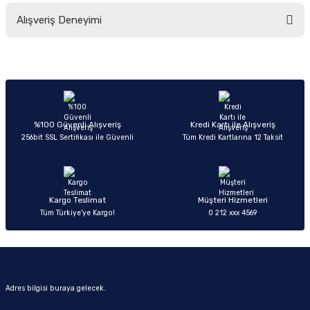
Bu ürünün fiyat bilgisi, resim, ürün açıklamalarında ve diğer konularda
Alışveriş Deneyimi
yetersiz gördüğünüz noktaları öneri formunu kullanarak tarafımıza
iletebilirsiniz.
Görüş ve önerileriniz için teşekkür ederiz.
Sitemize ilk yorumu siz yapın!
Ürün resmi kalitesiz, bozuk veya görüntülenemiyor.
Ürün açıklamasında eksik bilgiler bulunuyor.
Deneyimini Paylaş
Ürün bilgilerinde hatalar bulunuyor.
%100 Güvenli Alışveriş
Kredi Kartı ile Alışveriş
256bit SSL Sertifikası ile Güvenli
Tüm Kredi Kartlarına 12 Taksit
Ürün fiyatı diğer sitelerden daha pahalı.
Bu ürüne benzer farklı alternatifler olmalı.
Kargo Teslimat
Müşteri Hizmetleri
Tüm Türkiye’ye Kargo!
0 212 xxx 4569
Gönder
Adres bilgisi buraya gelecek.