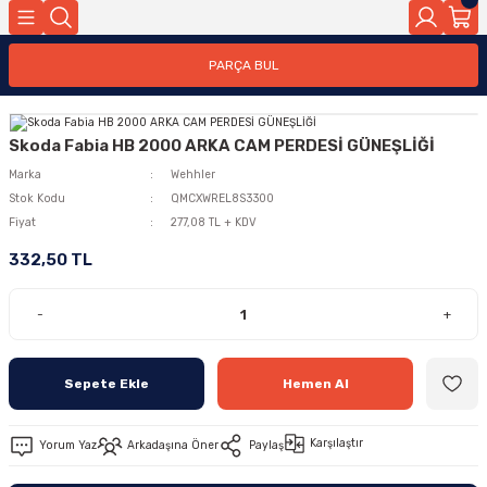
PARÇA BUL
Skoda Fabia HB 2000 ARKA CAM PERDESİ GÜNEŞLİĞİ
Marka
Wehhler
Stok Kodu
QMCXWREL8S3300
Fiyat
277,08 TL + KDV
332,50 TL
-
+
Sepete Ekle
Hemen Al
Karşılaştır
Yorum Yaz
Arkadaşına Öner
Paylaş