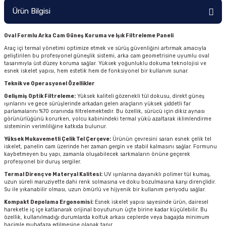
Ürün Bilgisi
Oval Formlu Arka Cam Güneş Koruma ve Işık Filtreleme Paneli
Araç içi termal yönetimi optimize etmek ve sürüş güvenliğini artırmak amacıyla
geliştirilen bu profesyonel güneşlik sistemi, arka cam geometrisine uyumlu oval
tasarımıyla üst düzey koruma sağlar. Yüksek yoğunluklu dokuma teknolojisi ve
esnek iskelet yapısı, hem estetik hem de fonksiyonel bir kullanım sunar.
Teknik ve Operasyonel Özellikler
Gelişmiş Optik Filtreleme:
Yüksek kaliteli gözenekli tül dokusu, direkt güneş
ışınlarını ve gece sürüşlerinde arkadan gelen araçların yüksek şiddetli far
parlamalarını %70 oranında filtrelemektedir. Bu özellik, sürücü için dikiz aynası
görünürlüğünü korurken, yolcu kabinindeki termal yükü azaltarak iklimlendirme
sisteminin verimliliğine katkıda bulunur.
Yüksek Mukavemetli Çelik Tel Çerçeve:
Ürünün çevresini saran esnek çelik tel
iskelet, panelin cam üzerinde her zaman gergin ve stabil kalmasını sağlar. Formunu
kaybetmeyen bu yapı, zamanla oluşabilecek sarkmaların önüne geçerek
profesyonel bir duruş sergiler.
Termal Direnç ve Materyal Kalitesi:
UV ışınlarına dayanıklı polimer tül kumaş,
uzun süreli maruziyette dahi renk solmasına ve doku bozulmasına karşı dirençlidir.
Su ile yıkanabilir olması, uzun ömürlü ve hijyenik bir kullanım periyodu sağlar.
Kompakt Depolama Ergonomisi:
Esnek iskelet yapısı sayesinde ürün, dairesel
hareketle iç içe katlanarak orijinal boyutunun üçte birine kadar küçülebilir. Bu
özellik, kullanılmadığı durumlarda koltuk arkası ceplerde veya bagajda minimum
hacimle muhafaza edilmesine olanak tanır.