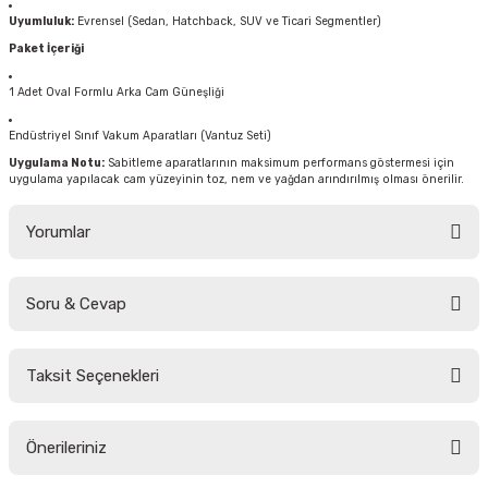
Uyumluluk:
Evrensel (Sedan, Hatchback, SUV ve Ticari Segmentler)
Paket İçeriği
1 Adet Oval Formlu Arka Cam Güneşliği
Endüstriyel Sınıf Vakum Aparatları (Vantuz Seti)
Uygulama Notu:
Sabitleme aparatlarının maksimum performans göstermesi için
uygulama yapılacak cam yüzeyinin toz, nem ve yağdan arındırılmış olması önerilir.
Yorumlar
Soru & Cevap
Bu ürüne ilk yorumu siz yapın!
Taksit Seçenekleri
Yorum Yaz
Ürün hakkında henüz soru sorulmamış.
Önerileriniz
Soru Sor