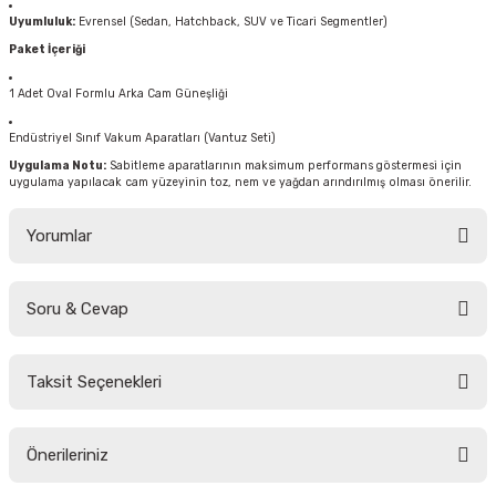
Uyumluluk:
Evrensel (Sedan, Hatchback, SUV ve Ticari Segmentler)
Paket İçeriği
1 Adet Oval Formlu Arka Cam Güneşliği
Endüstriyel Sınıf Vakum Aparatları (Vantuz Seti)
Uygulama Notu:
Sabitleme aparatlarının maksimum performans göstermesi için
uygulama yapılacak cam yüzeyinin toz, nem ve yağdan arındırılmış olması önerilir.
Yorumlar
Soru & Cevap
Bu ürüne ilk yorumu siz yapın!
Taksit Seçenekleri
Yorum Yaz
Ürün hakkında henüz soru sorulmamış.
Önerileriniz
Soru Sor