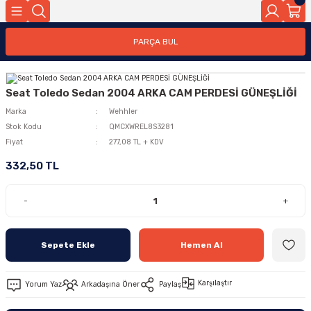
PARÇA BUL
Seat Toledo Sedan 2004 ARKA CAM PERDESİ GÜNEŞLİĞİ
Marka
Wehhler
Stok Kodu
QMCXWREL8S3281
Fiyat
277,08 TL + KDV
332,50 TL
-
+
Sepete Ekle
Hemen Al
Karşılaştır
Yorum Yaz
Arkadaşına Öner
Paylaş