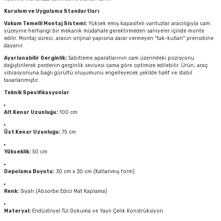
Kurulum ve Uygulama Standartları
Vakum Temelli Montaj Sistemi:
Yüksek emiş kapasiteli vantuzlar aracılığıyla cam
yüzeyine herhangi bir mekanik müdahale gerektirmeden saniyeler içinde monte
edilir. Montaj süreci, aracın orijinal yapısına zarar vermeyen "tak-kullan" prensibine
dayanır.
Ayarlanabilir Gerginlik:
Sabitleme aparatlarının cam üzerindeki pozisyonu
değiştirilerek perdenin gerginlik seviyesi cama göre optimize edilebilir. Ürün, araç
vibrasyonuna bağlı gürültü oluşumunu engelleyecek şekilde hafif ve stabil
tasarlanmıştır.
Teknik Spesifikasyonlar
Alt Kenar Uzunluğu:
100 cm
Üst Kenar Uzunluğu:
75 cm
Yükseklik:
50 cm
Depolama Boyutu:
30 cm x 30 cm (Katlanmış form)
Renk:
Siyah (Absorbe Edici Mat Kaplama)
Materyal:
Endüstriyel Tül Dokuma ve Yaylı Çelik Konstrüksiyon