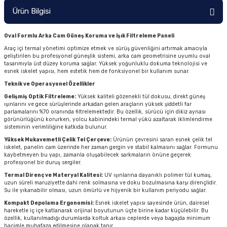
Ürün Bilgisi
Oval Formlu Arka Cam Güneş Koruma ve Işık Filtreleme Paneli
Araç içi termal yönetimi optimize etmek ve sürüş güvenliğini artırmak amacıyla
geliştirilen bu profesyonel güneşlik sistemi, arka cam geometrisine uyumlu oval
tasarımıyla üst düzey koruma sağlar. Yüksek yoğunluklu dokuma teknolojisi ve
esnek iskelet yapısı, hem estetik hem de fonksiyonel bir kullanım sunar.
Teknik ve Operasyonel Özellikler
Gelişmiş Optik Filtreleme:
Yüksek kaliteli gözenekli tül dokusu, direkt güneş
ışınlarını ve gece sürüşlerinde arkadan gelen araçların yüksek şiddetli far
parlamalarını %70 oranında filtrelemektedir. Bu özellik, sürücü için dikiz aynası
görünürlüğünü korurken, yolcu kabinindeki termal yükü azaltarak iklimlendirme
sisteminin verimliliğine katkıda bulunur.
Yüksek Mukavemetli Çelik Tel Çerçeve:
Ürünün çevresini saran esnek çelik tel
iskelet, panelin cam üzerinde her zaman gergin ve stabil kalmasını sağlar. Formunu
kaybetmeyen bu yapı, zamanla oluşabilecek sarkmaların önüne geçerek
profesyonel bir duruş sergiler.
Termal Direnç ve Materyal Kalitesi:
UV ışınlarına dayanıklı polimer tül kumaş,
uzun süreli maruziyette dahi renk solmasına ve doku bozulmasına karşı dirençlidir.
Su ile yıkanabilir olması, uzun ömürlü ve hijyenik bir kullanım periyodu sağlar.
Kompakt Depolama Ergonomisi:
Esnek iskelet yapısı sayesinde ürün, dairesel
hareketle iç içe katlanarak orijinal boyutunun üçte birine kadar küçülebilir. Bu
özellik, kullanılmadığı durumlarda koltuk arkası ceplerde veya bagajda minimum
hacimle muhafaza edilmesine olanak tanır.