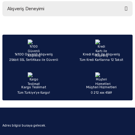
Bu ürünün fiyat bilgisi, resim, ürün açıklamalarında ve diğer konularda
Alışveriş Deneyimi
yetersiz gördüğünüz noktaları öneri formunu kullanarak tarafımıza
iletebilirsiniz.
Görüş ve önerileriniz için teşekkür ederiz.
Sitemize ilk yorumu siz yapın!
Ürün resmi kalitesiz, bozuk veya görüntülenemiyor.
Ürün açıklamasında eksik bilgiler bulunuyor.
Deneyimini Paylaş
Ürün bilgilerinde hatalar bulunuyor.
%100 Güvenli Alışveriş
Kredi Kartı ile Alışveriş
256bit SSL Sertifikası ile Güvenli
Tüm Kredi Kartlarına 12 Taksit
Ürün fiyatı diğer sitelerden daha pahalı.
Bu ürüne benzer farklı alternatifler olmalı.
Kargo Teslimat
Müşteri Hizmetleri
Tüm Türkiye’ye Kargo!
0 212 xxx 4569
Gönder
Adres bilgisi buraya gelecek.