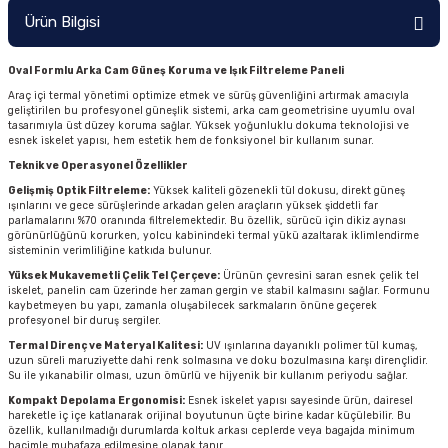
Ürün Bilgisi
Oval Formlu Arka Cam Güneş Koruma ve Işık Filtreleme Paneli
Araç içi termal yönetimi optimize etmek ve sürüş güvenliğini artırmak amacıyla
geliştirilen bu profesyonel güneşlik sistemi, arka cam geometrisine uyumlu oval
tasarımıyla üst düzey koruma sağlar. Yüksek yoğunluklu dokuma teknolojisi ve
esnek iskelet yapısı, hem estetik hem de fonksiyonel bir kullanım sunar.
Teknik ve Operasyonel Özellikler
Gelişmiş Optik Filtreleme:
Yüksek kaliteli gözenekli tül dokusu, direkt güneş
ışınlarını ve gece sürüşlerinde arkadan gelen araçların yüksek şiddetli far
parlamalarını %70 oranında filtrelemektedir. Bu özellik, sürücü için dikiz aynası
görünürlüğünü korurken, yolcu kabinindeki termal yükü azaltarak iklimlendirme
sisteminin verimliliğine katkıda bulunur.
Yüksek Mukavemetli Çelik Tel Çerçeve:
Ürünün çevresini saran esnek çelik tel
iskelet, panelin cam üzerinde her zaman gergin ve stabil kalmasını sağlar. Formunu
kaybetmeyen bu yapı, zamanla oluşabilecek sarkmaların önüne geçerek
profesyonel bir duruş sergiler.
Termal Direnç ve Materyal Kalitesi:
UV ışınlarına dayanıklı polimer tül kumaş,
uzun süreli maruziyette dahi renk solmasına ve doku bozulmasına karşı dirençlidir.
Su ile yıkanabilir olması, uzun ömürlü ve hijyenik bir kullanım periyodu sağlar.
Kompakt Depolama Ergonomisi:
Esnek iskelet yapısı sayesinde ürün, dairesel
hareketle iç içe katlanarak orijinal boyutunun üçte birine kadar küçülebilir. Bu
özellik, kullanılmadığı durumlarda koltuk arkası ceplerde veya bagajda minimum
hacimle muhafaza edilmesine olanak tanır.