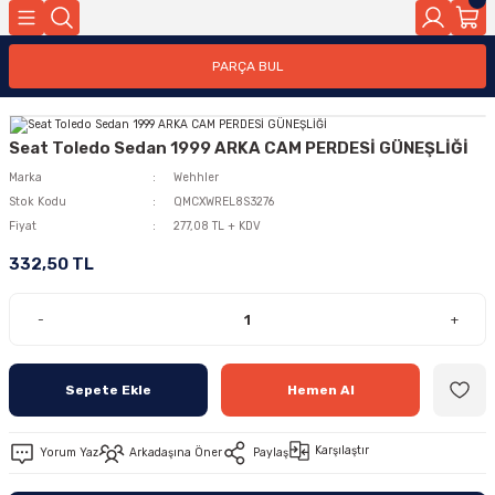
PARÇA BUL
Seat Toledo Sedan 1999 ARKA CAM PERDESİ GÜNEŞLİĞİ
Marka
Wehhler
Stok Kodu
QMCXWREL8S3276
Fiyat
277,08 TL + KDV
332,50 TL
-
+
Sepete Ekle
Hemen Al
Karşılaştır
Yorum Yaz
Arkadaşına Öner
Paylaş