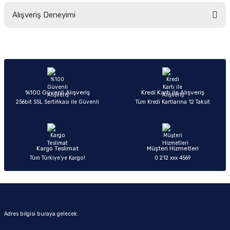
Bu ürünün fiyat bilgisi, resim, ürün açıklamalarında ve diğer konularda
Alışveriş Deneyimi
yetersiz gördüğünüz noktaları öneri formunu kullanarak tarafımıza
iletebilirsiniz.
Görüş ve önerileriniz için teşekkür ederiz.
Sitemize ilk yorumu siz yapın!
Ürün resmi kalitesiz, bozuk veya görüntülenemiyor.
Ürün açıklamasında eksik bilgiler bulunuyor.
Deneyimini Paylaş
Ürün bilgilerinde hatalar bulunuyor.
%100 Güvenli Alışveriş
Kredi Kartı ile Alışveriş
256bit SSL Sertifikası ile Güvenli
Tüm Kredi Kartlarına 12 Taksit
Ürün fiyatı diğer sitelerden daha pahalı.
Bu ürüne benzer farklı alternatifler olmalı.
Kargo Teslimat
Müşteri Hizmetleri
Tüm Türkiye’ye Kargo!
0 212 xxx 4569
Gönder
Adres bilgisi buraya gelecek.