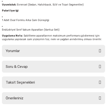
Uyumluluk:
Evrensel (Sedan, Hatchback, SUV ve Ticari Segmentler)
Paket İçeriği
1 Adet Oval Formlu Arka Cam Güneşliği
Endüstriyel Sınıf Vakum Aparatları (Vantuz Seti)
Uygulama Notu:
Sabitleme aparatlarının maksimum performans göstermesi için
uygulama yapılacak cam yüzeyinin toz, nem ve yağdan arındırılmış olması önerilir.
Yorumlar
Soru & Cevap
Bu ürüne ilk yorumu siz yapın!
Taksit Seçenekleri
Yorum Yaz
Ürün hakkında henüz soru sorulmamış.
Önerileriniz
Soru Sor