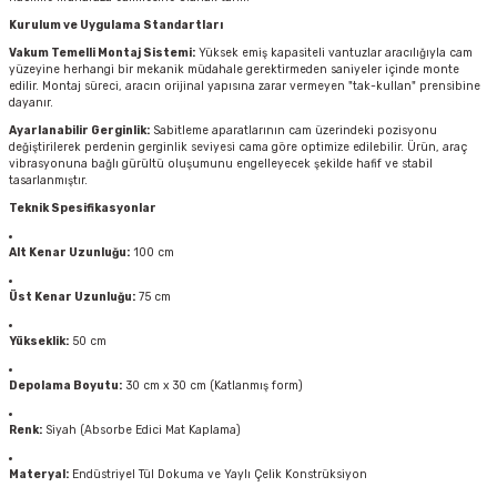
Kurulum ve Uygulama Standartları
Vakum Temelli Montaj Sistemi:
Yüksek emiş kapasiteli vantuzlar aracılığıyla cam
yüzeyine herhangi bir mekanik müdahale gerektirmeden saniyeler içinde monte
edilir. Montaj süreci, aracın orijinal yapısına zarar vermeyen "tak-kullan" prensibine
dayanır.
Ayarlanabilir Gerginlik:
Sabitleme aparatlarının cam üzerindeki pozisyonu
değiştirilerek perdenin gerginlik seviyesi cama göre optimize edilebilir. Ürün, araç
vibrasyonuna bağlı gürültü oluşumunu engelleyecek şekilde hafif ve stabil
tasarlanmıştır.
Teknik Spesifikasyonlar
Alt Kenar Uzunluğu:
100 cm
Üst Kenar Uzunluğu:
75 cm
Yükseklik:
50 cm
Depolama Boyutu:
30 cm x 30 cm (Katlanmış form)
Renk:
Siyah (Absorbe Edici Mat Kaplama)
Materyal:
Endüstriyel Tül Dokuma ve Yaylı Çelik Konstrüksiyon