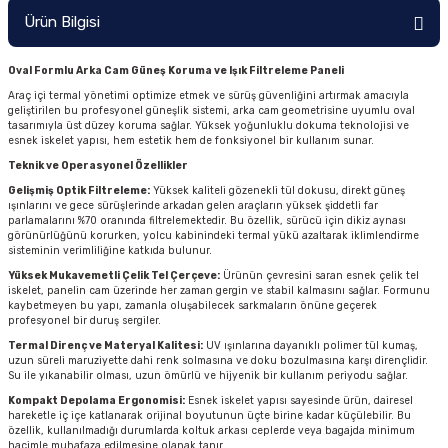
Ürün Bilgisi
Oval Formlu Arka Cam Güneş Koruma ve Işık Filtreleme Paneli
Araç içi termal yönetimi optimize etmek ve sürüş güvenliğini artırmak amacıyla
geliştirilen bu profesyonel güneşlik sistemi, arka cam geometrisine uyumlu oval
tasarımıyla üst düzey koruma sağlar. Yüksek yoğunluklu dokuma teknolojisi ve
esnek iskelet yapısı, hem estetik hem de fonksiyonel bir kullanım sunar.
Teknik ve Operasyonel Özellikler
Gelişmiş Optik Filtreleme:
Yüksek kaliteli gözenekli tül dokusu, direkt güneş
ışınlarını ve gece sürüşlerinde arkadan gelen araçların yüksek şiddetli far
parlamalarını %70 oranında filtrelemektedir. Bu özellik, sürücü için dikiz aynası
görünürlüğünü korurken, yolcu kabinindeki termal yükü azaltarak iklimlendirme
sisteminin verimliliğine katkıda bulunur.
Yüksek Mukavemetli Çelik Tel Çerçeve:
Ürünün çevresini saran esnek çelik tel
iskelet, panelin cam üzerinde her zaman gergin ve stabil kalmasını sağlar. Formunu
kaybetmeyen bu yapı, zamanla oluşabilecek sarkmaların önüne geçerek
profesyonel bir duruş sergiler.
Termal Direnç ve Materyal Kalitesi:
UV ışınlarına dayanıklı polimer tül kumaş,
uzun süreli maruziyette dahi renk solmasına ve doku bozulmasına karşı dirençlidir.
Su ile yıkanabilir olması, uzun ömürlü ve hijyenik bir kullanım periyodu sağlar.
Kompakt Depolama Ergonomisi:
Esnek iskelet yapısı sayesinde ürün, dairesel
hareketle iç içe katlanarak orijinal boyutunun üçte birine kadar küçülebilir. Bu
özellik, kullanılmadığı durumlarda koltuk arkası ceplerde veya bagajda minimum
hacimle muhafaza edilmesine olanak tanır.