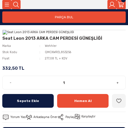
PARÇA BUL
Seat Leon 2013 ARKA CAM PERDESİ GÜNEŞLİĞİ
Marka
Wehhler
Stok Kodu
QMCXWREL8S3256
Fiyat
277,08 TL + KDV
332,50 TL
-
+
Sepete Ekle
Hemen Al
Karşılaştır
Yorum Yaz
Arkadaşına Öner
Paylaş