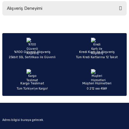
Bu ürünün fiyat bilgisi, resim, ürün açıklamalarında ve diğer konularda
Alışveriş Deneyimi
yetersiz gördüğünüz noktaları öneri formunu kullanarak tarafımıza
iletebilirsiniz.
Görüş ve önerileriniz için teşekkür ederiz.
Sitemize ilk yorumu siz yapın!
Ürün resmi kalitesiz, bozuk veya görüntülenemiyor.
Ürün açıklamasında eksik bilgiler bulunuyor.
Deneyimini Paylaş
Ürün bilgilerinde hatalar bulunuyor.
%100 Güvenli Alışveriş
Kredi Kartı ile Alışveriş
256bit SSL Sertifikası ile Güvenli
Tüm Kredi Kartlarına 12 Taksit
Ürün fiyatı diğer sitelerden daha pahalı.
Bu ürüne benzer farklı alternatifler olmalı.
Kargo Teslimat
Müşteri Hizmetleri
Tüm Türkiye’ye Kargo!
0 212 xxx 4569
Gönder
Adres bilgisi buraya gelecek.