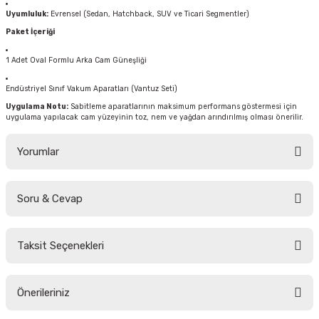
Uyumluluk:
Evrensel (Sedan, Hatchback, SUV ve Ticari Segmentler)
Paket İçeriği
1 Adet Oval Formlu Arka Cam Güneşliği
Endüstriyel Sınıf Vakum Aparatları (Vantuz Seti)
Uygulama Notu:
Sabitleme aparatlarının maksimum performans göstermesi için
uygulama yapılacak cam yüzeyinin toz, nem ve yağdan arındırılmış olması önerilir.
Yorumlar
Soru & Cevap
Bu ürüne ilk yorumu siz yapın!
Taksit Seçenekleri
Yorum Yaz
Ürün hakkında henüz soru sorulmamış.
Önerileriniz
Soru Sor