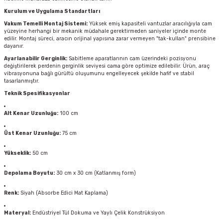
Kurulum ve Uygulama Standartları
Vakum Temelli Montaj Sistemi:
Yüksek emiş kapasiteli vantuzlar aracılığıyla cam
yüzeyine herhangi bir mekanik müdahale gerektirmeden saniyeler içinde monte
edilir. Montaj süreci, aracın orijinal yapısına zarar vermeyen "tak-kullan" prensibine
dayanır.
Ayarlanabilir Gerginlik:
Sabitleme aparatlarının cam üzerindeki pozisyonu
değiştirilerek perdenin gerginlik seviyesi cama göre optimize edilebilir. Ürün, araç
vibrasyonuna bağlı gürültü oluşumunu engelleyecek şekilde hafif ve stabil
tasarlanmıştır.
Teknik Spesifikasyonlar
Alt Kenar Uzunluğu:
100 cm
Üst Kenar Uzunluğu:
75 cm
Yükseklik:
50 cm
Depolama Boyutu:
30 cm x 30 cm (Katlanmış form)
Renk:
Siyah (Absorbe Edici Mat Kaplama)
Materyal:
Endüstriyel Tül Dokuma ve Yaylı Çelik Konstrüksiyon